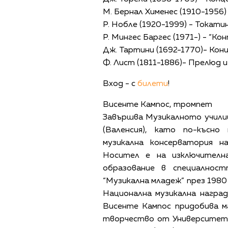
М. Бернал Хименес (1910-1956)
Р. Нобле (1920-1999) - Токати
Р. Мингес Баргес (1971-) - “К
Дж. Тартини (1692-1770)- Кон
Ф. Лист (1811-1886)- Прелюд 
Вход - с
билети
!
Висенте Кампос, тромпет
Завършва Музикалното учил
(Валенсия), като по-късн
музикална консерватория 
Носител е на изключителн
образование в специалност
“Музикална младеж” през 1980 
Национална музикална награда
Висенте Кампос придобива м
творчество от Университета 