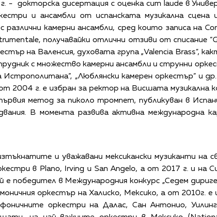
 г. - докторска дисертация с оценка cum laude в Унив
кестри и ансамбли от испанската музикална сцена и
 различни камерни ансамбли, сред които записа на Con
strumentale, получавайки отлични отзиви от списание “Go
кестър на Валенсия, духовата група „Valencia Brass“, к
трудник с множество камерни ансамбли и струнни оркес
а Истрополитана”, „Люблянски камерен оркестър” и др. 
т 2004 г. е избран за ректор на Висшата музикална 
 първия метод за пиколо тромпет, публикуван в Испан
двания. В момента развива активна международна ка
изтъкнатите и уважавани мексикански музиканти на св
стри в Plano, Irving и San Angelo, а от 2017 г. и на
ой е победител в Международния конкурс „Седем дириге
моничния оркестър на Халиско, Мексико, а от 2010г. е 
фоничните оркестри на Далас, Сан Антонио, Уилинг,