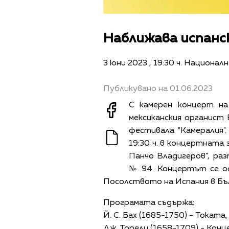
Наближава испанск
3 юни 2023 , 19:30 ч. Национал
Публикувано на 01.06.2023
С камерен концерт на
мексиканския органист
фестивала "Камералия"
19:30 ч. в концертната 
Панчо Владигеров“, раз
№ 94. Концертът се о
Посолството на Испания в Бъ
Програмата съдържа:
Й. С. Бах (1685-1750) - Токат
Дж. Торели (1658-1709) - Кон