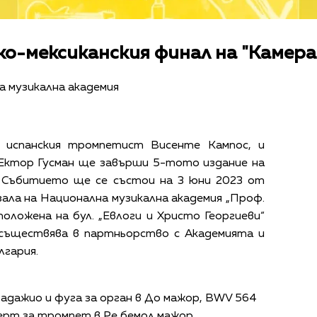
о-мексиканския финал на "Камера
на музикална академия
 испанския тромпетист Висенте Кампос, и
 Ектор Гусман ще завърши 5-тото издание на
. Събитието ще се състои на 3 юни 2023 от
зала на Национална музикална академия „Проф.
положена на бул. „Евлоги и Христо Георгиеви“
съществява в партньорство с Академията и
лгария.
а, адажио и фуга за орган в До мажор, BWV 564
церт за тромпет в Ре бемол мажор