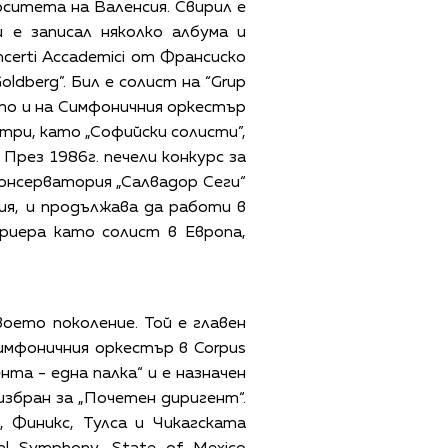
ерситета на Валенсия. Свирил е
 е записал няколко албума и
certi Accademici от Франсиско
ldberg”. Бил е солист на “Grup
акто и на Симфоничния оркестър
три, като „Софийски солисти”,
През 1986г. печели конкурс за
консерватория „Салвадор Сеги“
ия, и продължава да работи в
риера като солист в Европа,
оето поколение. Той е главен
 Симфоничния оркестър в Corpus
нта - една палка“ и е назначен
избран за „Почетен диригент“.
 Финикс, Тулса и Чикагската