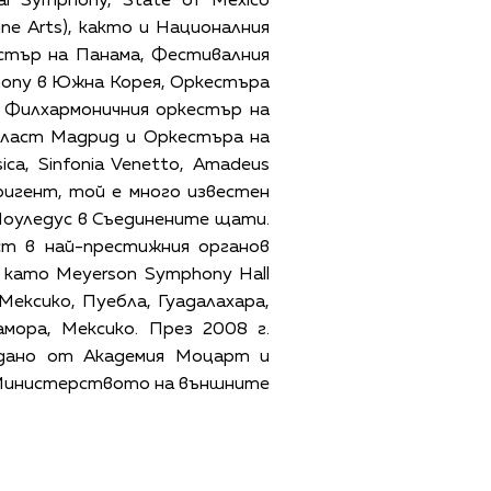
l Symphony, State of Mexico
Fine Arts), както и Националния
стър на Панама, Фестивалния
phony в Южна Корея, Оркестъра
 Филхармоничния оркестър на
бласт Мадрид и Оркестъра на
ca, Sinfonia Venetto, Amadeus
иригент, той е много известен
Моуледус в Съединените щати.
ст в най-престижния органов
а като Meyerson Symphony Hall
 Мексико, Пуебла, Гуадалахара,
мора, Мексико. През 2008 г.
ждано от Академия Моцарт и
т Министерството на външните