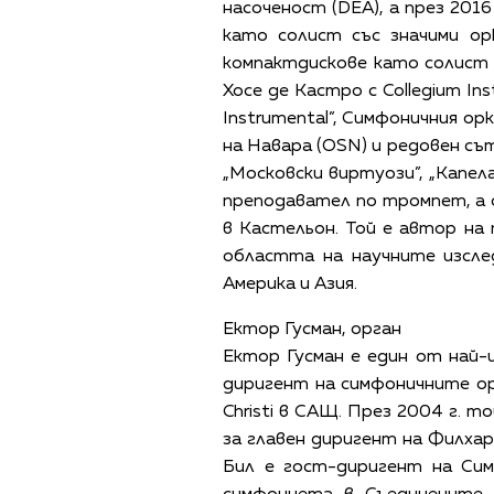
насоченост (DEA), а през 2016
като солист със значими ор
компактдискове като солист с
Хосе де Кастро с Collegium In
Instrumental”, Симфоничния ор
на Навара (OSN) и редовен съ
„Московски виртуози”, „Капел
преподавател по тромпет, а о
в Кастельон. Той е автор на
областта на научните изсле
Америка и Азия.
Ектор Гусман, орган
Ектор Гусман е един от най-
диригент на симфоничните орке
Christi в САЩ. През 2004 г. т
за главен диригент на Филхар
Бил е гост-диригент на Сим