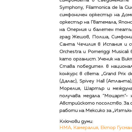
симфониета в Съединените щ
Symphony, Filarmonica de la Ci
симфоничен оркестър на Дом
оркестър на Гватемала, Японс
на Оперния и балетен театъ
град Жешов, Полша, Симфони
Санта Чечилия в Испания и си
Orchestra и Pomeriggi Musica
като органист. Ученик на Ви
Става победител в национал
конкурс в света: „Grand Prix
(Далас), Spivey Hall (Атланта
Морелия, Шартър и междунар
получава медала “Моцарт”-
Австрийското посолство. За 
работи на Мексико за „Изтъкн
Ключови думи:
НМА,
Камералия,
Ектор Гусман