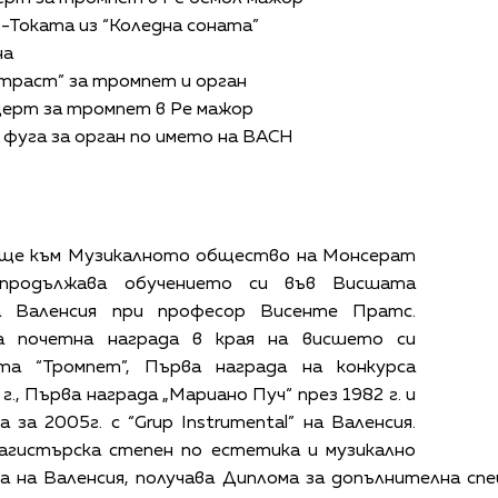
 -Токата из “Коледна соната”
на
онтраст” за тромпет и орган
церт за тромпет в Ре мажор
и фуга за орган по името на BACH
ище към Музикалното общество на Монсерат
о продължава обучението си във Висшата
на Валенсия при професор Висенте Пратс.
а почетна награда в края на висшето си
та “Тромпет”, Първа награда на конкурса
г., Първа награда „Мариано Пуч“ през 1982 г. и
 за 2005г. с “Grup Instrumental” на Валенсия.
агистърска степен по естетика и музикално
на Валенсия, получава Диплома за допълнителна спе