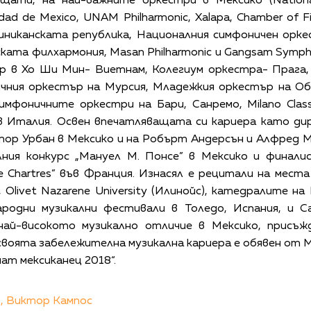
ати, на най-важните оркестри в Мексико (Nationa
udad de Mexico, UNAM Philharmonic, Xalapa, Chamber of 
иниканската република, Националния симфоничен орке
ката филхармония, Masan Philharmonic и Gangsam Sym
р в Хо Ши Мин- Виетнам, Колегиум оркестра- Прага,
чния оркестър на Мурсия, Младежкия оркестър на О
мфоничните оркестри на Бари, Санремо, Milano Classi
li в Италия. Освен впечатляващата си кариера като д
ктор Урбан в Мексико и на Робърт Андерсън и Алфред 
ния конкурс „Мануел М. Понсе” в Мексико и финали
 de Chartres” във Франция. Изнасял е рецитали на мест
), Olivet Nazarene University (Илинойс), катедралите на
одни музикални фестивали в Толедо, Испания, и Са
 най-високото музикално отличие в Мексико, присъ
своята забележителна музикална кариера е обявен о
ат мексиканец 2018“.
,
Виктор Кампос