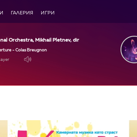
И
ГАЛЕРИЯ
ИГРИ
nal Orchestra, Mikhail Pletnev, dir
erture - Colas Breugnon
layer
layer