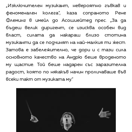
„Изключителен музикант, невероятно гъвкав и
феноменален колега“, каза сопраното Рене
Флеминг в имейл до Асошиейтед прес. „За да
бъдеш велик диригент, се изисква особен вид
власт, силата да накараш близо стотина
музиканти да се подчинят на най-малкия ти жест.
Затова е забележително, че дори и с тази сила
основното качество на Андрю беше вроденото
му щастие. Той беше надарен със заразителна
радост, която по някакъв начин проличаваше във
всеки такт от музиката му.“