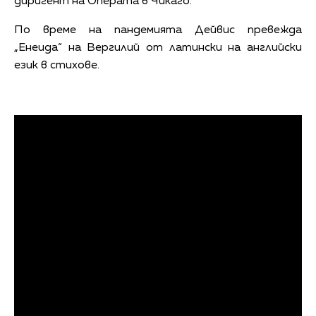
диригент на Операта в Чикаго.
По време на пандемията Дейвис превежда
„Енеида“ на Вергилий от латински на английски
език в стихове.