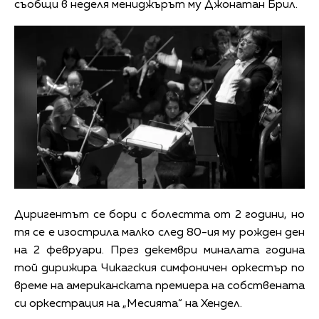
съобщи в неделя мениджърът му Джонатан Брил.
Диригентът се бори с болестта от 2 години, но
тя се е изострила малко след 80-ия му рожден ден
на 2 февруари. През декември миналата година
той дирижира Чикагския симфоничен оркестър по
време на американската премиера на собствената
си оркестрация на „Месията“ на Хендел.