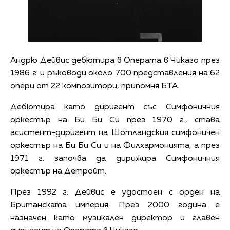
Андрю Дейвис дебютира в Операта в Чикаго през
1986 г. и ръководи около 700 представления на 62
опери от 22 композитори, припомня БТА.
Дебютира като диригент със Симфоничния
оркестър на Би Би Си през 1970 г., става
асистент-диригент на Шотландския симфоничен
оркестър на Би Би Си и на Филхармонията, а през
1971 г. започва да дирижира Симфоничния
оркестър на Детройт.
През 1992 г. Дейвис е удостоен с орден на
Британската империя. През 2000 година е
назначен като музикален директор и главен