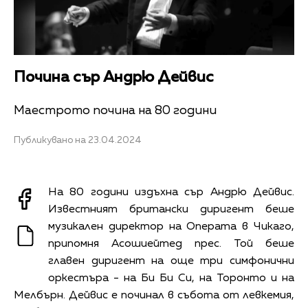
Почина сър Андрю Дейвис
Маестрото почина на 80 години
Публикувано на 23.04.2024
На 80 години издъхна сър Андрю Дейвис.
Известният британски диригент беше
музикален директор на Операта в Чикаго,
припомня Асошиейтед прес. Той беше
главен диригент на още три симфонични
оркестъра - на Би Би Си, на Торонто и на
Мелбърн. Дейвис е починал в събота от левкемия,