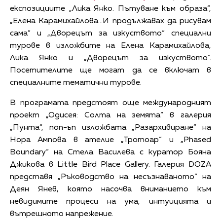
експозициите „Лика Янко. Пътуване към образа“,
„Елена Карамихайлова...И продължавах да рисувам
сама“ и „Дворецът за изкуството“ специални
турове в изложбите на Елена Карамихайлова,
Лика Янко и „Дворецът за изкуството“.
Посетителите ще могат да се включат в
специалните тематични турове.
В програмата предстоят още международният
проект „Одисея: Солта на земята“ в галерия
„Пунта“, поп-ъп изложбата „Разархивиране“ на
Нора Ампова в ателие „Тротоар“ и „Phased
Boundary“ на Стела Василева с куратор Бояна
Джикова в Little Bird Place Gallery. Галерия DOZA
представя „Ръководство на несъзнаваното“ на
Деян Янев, която насочва вниманието към
невидимите процеси на ума, интуицията и
вътрешното напрежение.