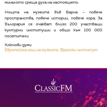
миналото среща духа на настоящето.
Нощта на музеите във Варна – повече
пространства, повече истории, повече хора. За
Бългрария се очакват близо 200 участващи
културни институции и общо към 100 000
посетители
Ключови думи:
Европейска нощ на музеите,
Френски институт