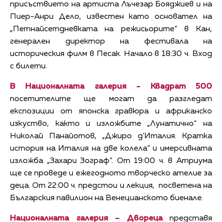
присъствието на артиста Лъчезар Бояджиев и на
Пиер-Анри Дело, известен като основател на
„Петнайсетдневката на режисьорите“ в Кан,
генерален директор на фестивала на
историческия филм в Песак. Начало в 18:30 ч. Вход
с билети.
В Националната галерия - Квадрат 500
посетителите ще могат да разгледат
експозиции от японска гравюра и африканско
изкуство, както и изложбите „Лунатично“ на
Николай Панайотов, „Джиро д’Италия. Кратка
история на Италия на две колела“ и имерсивната
изложба „Захари Зограф“. От 19:00 ч. в Атриума
ще се проведе и ежегодното творческо ателие за
деца. От 22:00 ч. предстои и лекция, посветена на
Българския павилион на Венецианското биенале.
Националната галерия – Двореца
представя