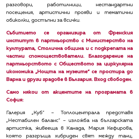
разговори, работилници, нестандартни
посещения, артистични прояви и тематични
обиколки, достъпни за всички.
Събитието се организира от Френския
институт в партньорство с
Министерство на
културата
,
Столична община
и с подкрепата на
частни спомоществователи.
Благодарение на
партньорството с
Обществото за циркулярна
икономика
„Нощта на музеите“ се простира до
Варна и други градове в България. Вход свободен.
Само някои от акцентите на програмата в
София:
Галерия „Куб“ – Топлоцентрала представя
„Нестабилен баланс“ – изложба на българската
артистка, живееща в Канада, Мария Кефирова,
която разгръща хибриден свят между танц,