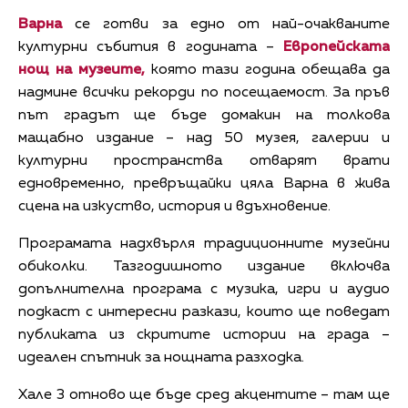
Варна
се готви за едно от най-очакваните
културни събития в годината –
Европейската
нощ на музеите,
която тази година обещава да
надмине всички рекорди по посещаемост. За пръв
път градът ще бъде домакин на толкова
мащабно издание – над 50 музея, галерии и
културни пространства отварят врати
едновременно, превръщайки цяла Варна в жива
сцена на изкуство, история и вдъхновение.
Програмата надхвърля традиционните музейни
обиколки. Тазгодишното издание включва
допълнителна програма с музика, игри и аудио
подкаст с интересни разкази, които ще поведат
публиката из скритите истории на града –
идеален спътник за нощната разходка.
Хале 3 отново ще бъде сред акцентите – там ще