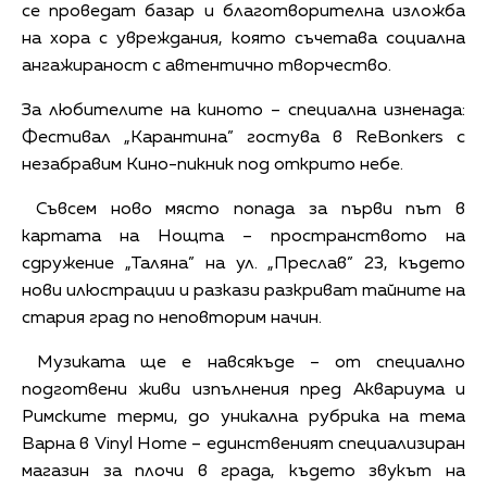
се проведат базар и благотворителна изложба
на хора с увреждания, която съчетава социална
ангажираност с автентично творчество.
За любителите на киното – специална изненада:
Фестивал „Карантина” гостува в ReBonkers с
незабравим Кино-пикник под открито небе.
Съвсем ново място попада за първи път в
картата на Нощта – пространството на
сдружение „Таляна” на ул. „Преслав” 23, където
нови илюстрации и разкази разкриват тайните на
стария град по неповторим начин.
Музиката ще е навсякъде – от специално
подготвени живи изпълнения пред Аквариума и
Римските терми, до уникална рубрика на тема
Варна в Vinyl Home – единственият специализиран
магазин за плочи в града, където звукът на