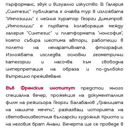
пърформанс, звук и визуално изкуство. В Галерия
„Синтезис“ публиката я очаква тур в изложбата
"Импозиции" с нейния куратор Георги Димитров.
„Импозиции“ е първата колаборация между
галерия "Синтезис” и платформата "нонсофия",
която събира шестима автори, работещи в
полето на ненаративната фтография.
Изложбата изследва основни геометрични
категории и насочва към свободна
интерпретация на образа и по-дълбоко
вътрешно преживяване.
Във Френския институт
предстои много
специална вечер, прожекция на документалния
филм на режисьора Георги Балабанов „Границата
на нашите мечти“, разказващ историята на
световноизвестния български художник Кристо и
на неговия брат Анани. Вечерта ще се проведе в