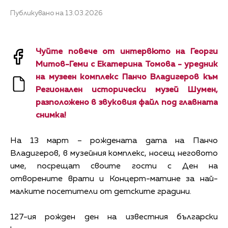
Публикувано на 13.03.2026
Чуйте повече от интервюто на Георги
Митов-Геми с Eкатерина Томова - уредник
на музеен комплекс Панчо Владигеров към
Регионален исторически музей Шумен,
разположено в звуковия файл под главната
снимка!
На 13 март – рождената дата на Панчо
Владигеров, в музейния комплекс, носещ неговото
име, посрещат своите гости с Ден на
отворените врати и Концерт-матине за най-
малките посетители от детските градини.
127-ия рожден ден на известния български