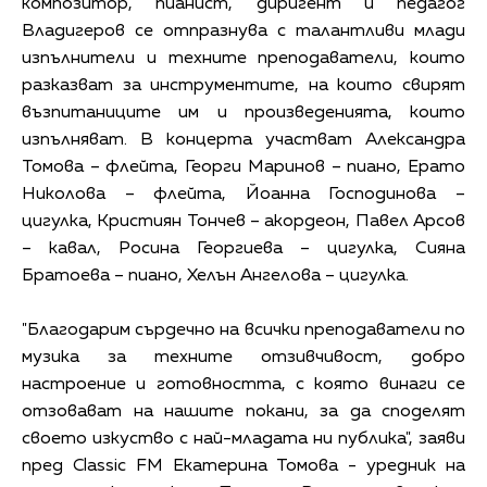
композитор, пианист, диригент и педагог
Владигеров се отпразнува с талантливи млади
изпълнители и техните преподаватели, които
разказват за инструментите, на които свирят
възпитаниците им и произведенията, които
изпълняват. В концерта участват Александра
Томова – флейта, Георги Маринов – пиано, Ерато
Николова – флейта, Йоанна Господинова –
цигулка, Кристиян Тончев – акордеон, Павел Арсов
– кавал, Росина Георгиева – цигулка, Сияна
Братоева – пиано, Хелън Ангелова – цигулка.
"Благодарим сърдечно на всички преподаватели по
музика за техните отзивчивост, добро
настроение и готовността, с която винаги се
отзовават на нашите покани, за да споделят
своето изкуство с най-младата ни публика", заяви
пред Classic FM Eкатерина Томова - уредник на