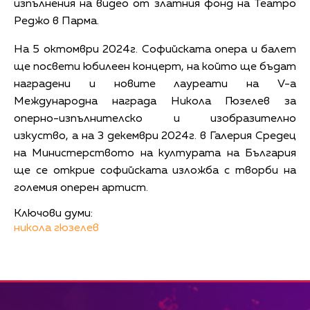
изпълнения на видео от златния фонд на Театро
Реджо в Парма.
На 5 октомври 2024г. Софийската опера и балет
ще посвети юбилеен концерт, на който ще бъдат
наградени и новите лауреати на V-a
Международна награда Никола Гюзелев за
оперно-изпълнителско и изобразително
изкуство, а на 3 декември 2024г. в Галерия Средец
на Министерството на културата на България
ще се открие софийската изложба с творби на
големия оперен артист.
Ключови думи:
никола гюзелев