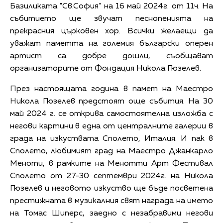
Базиликата "Св.София" на 16 май 2024г. от 11ч. На
събитието ще звучат песнопенията на
прекрасния църковен хор. Всички желаещи да
уважат паметта на големия български оперен
артист са добре дошли, съобщават
организаторите от Фондация Никола Гюзелев.
През настоящата година в памет на Маестро
Никола Гюзелев предстоят още събития. На 30
май 2024 г. се открива самостоятелна изложба с
негови картини в една от централните галерии в
града на изкуствата Сполето, Италия. И пак в
Сполето, любимият град на Mаестро Джанкарло
Меноти, в рамките на Менотти Арт Фестивал
Сполето от 27-30 септември 2024г. на Никола
Гюзелев и неговото изкуство ще бъде посветена
престижната в музикалния свят награда на името
на Томас Шиперс, заедно с незабравими негови