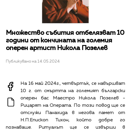
Множество събития отбелязват 10
години от кончината на големия
оперен артист Никола Гюзелев
Публикувано на 14.05.2024
На 16 май 2024г., четвъртък, се навършват
10 г. от смъртта на големият български
оперен бас Маестро Никола Гюзелев -
Рицарят на Операта. По този повод ще се
отслужи Панахида в негова памет от
Н.П.Епископ Тихон, който добре го
познаваше. Ритуалът ще се извърши в