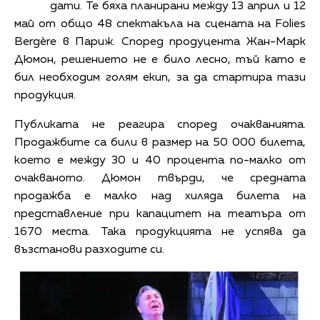
дати. Те бяха планирани между 13 април и 12
май от общо 48 спектакъла на сцената на Folies
Bergère в Париж.
Според продуцента Жан-Марк
Дюмон, решението не е било лесно, тъй като е
бил необходим голям екип, за да стартира тази
продукция.
Публиката не реагира според очакванията.
Продажбите са били в размер на 50 000 билета,
което е между 30 и 40 процента по-малко от
очакваното. Дюмон твърди, че
средната
продажба е малко над хиляда билета на
представление при капацитет на театъра от
1670 места. Така продукцията не успява да
възстанови разходите си.