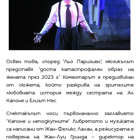
Освен това, според "Льо Паризиен", мюзикълът
представя "доста катастрофален образ на
жената през 2023 г." Коментарът е предизвикан
от сюжета, който разкрива на зрителите
любовната история между сестрата на Ал
Капоне и Елиът Нес.
Спектакълът носи първоначално заглавието
"Капоне и неподкупните". Либретото и музиката
са написани от Жан-Феликс Лалан, а режисурата е
поверена на Жан-Луи Гринда - директор на