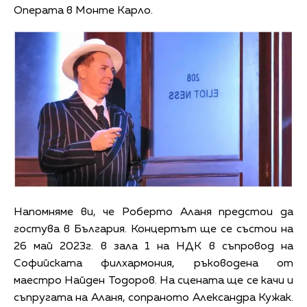
Операта в Монте Карло.
Напомняме ви, че Роберто Аланя предстои да
гостува в България. Концертът ще се състои на
26 май 2023г. в зала 1 на НДК в съпровод на
Софийската филхармония, ръководена от
маестро Найден Тодоров. На сцената ще се качи и
съпругата на Аланя, сопраното Александра Кужак.