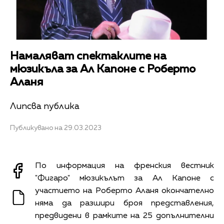
Намаляват спектаклите на
мюзикъла за Ал Капоне с Роберто
Аланя
Липсва публика
Публикувано на 29.03.2023
По информация на френския вестник
"Фигаро" мюзикълът за Ал Капоне с
участието на Роберто Аланя окончателно
няма да разшири броя представления,
предвидени в рамките на 25 допълнителни