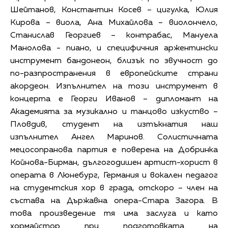
Шейтанов, Константин Косев – цигулка, Юлия
Кирова – виола, Ана Михайлова – виолончело,
Станислав Георгиев – контрабас, Мануела
Манолова - пиано, и специфичния аржентински
инструмент бандонеон, близък по звучност до
по-разпространения в европейските страни
акордеон. Изпълнител на този инструмент в
концерта е Георги Иванов – дипломант на
Академията за музикално и танцово изкуство –
Пловдив, студент на изтъкнатия наш
изпълнител Ангел Маринов. Солистичната
мецосопранова партия е поверена на Добринка
Койнова-Бирман, дългогодишен артист-хорист в
операта в Люнебург, Германия и вокален педагог
на студентския хор в града, отскоро – член на
състава на Държавна опера-Стара Загора. В
това произведение тя има заслуга и като
хормайстор при подготовката на