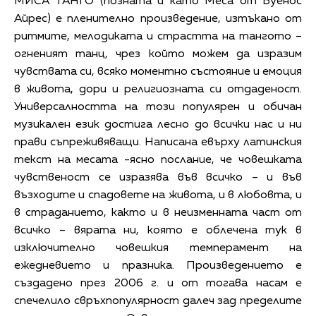
МИСА ТАНГО (позната и като Меса от Буенос
Айрес) е пленително произведение, изтъкано от
ритмите, мелодиката и страстта на тангото –
огненият танц, чрез който можем да изразим
чувствата си, всяко моментно състояние и емоция
в живота, дори и религиозната си отдаденост.
Универсалността на този популярен и обичан
музикален език достига лесно до всички нас и ни
прави съпреживяващи. Написана евърху латинския
текст на месата -ясно послание, че човешката
чувственост се изразява във всичко – и във
възходите и спадовете на живота, и в любовта, и
в страданието, както и в неизменната част от
всичко – вярата ни, която е облечена тук в
изключително човешкия темперамент на
ежедневието и празника. Произведението е
създадено през 2006 г. и от тогава насам е
спечелило свръхпопулярност далеч зад пределите