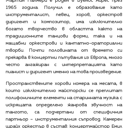
Мартин Палмери е роден в Буенос Айрес през
1965 година. Получил е образование като
инструменталист, певец, хоров, оркестров
диригент и композитор, има изключително
богато творчество в областта както на
традиционните танцови форми, така и на
мащабни оркестрови и кантатно-ораториални
творби. Почти половината от времето си
прекарва в концертни пътувания из Европа, много
често ангажиран с интерпретацията като
пианист и диригент именно на това произведение.
Пространствените хорови номера на месата, в
които изключително майсторски се преплитат
полифоничните елементи на старинната музика с
искрящата определено жанрова звучност на
тангото, са подчертани от специфичния
партньор – инструменталния съпровод. Камерен
щрайх оркестър в състав: концертмайстор Емил