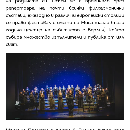
на родината си. Освен че е преминало през
репертоара на почти всички филхармонични
състави, ежегодно в различни европейски столици
се прави фестивал с името на Миса танго (тази
година център на събитието е Берлин), който
събира множество изпълнители и публика от цял
свят.