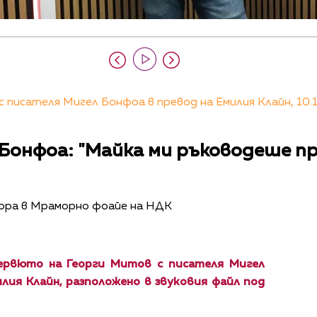
писателя Мигел Бонфоа в превод на Емилия Клайн, 10.1
Бонфоа: "Майка ми ръководеше пр
тора в Мраморно фоайе на НДК
ервюто на Георги Митов с писателя Мигел
лия Клайн, разположено в звуковия файл под