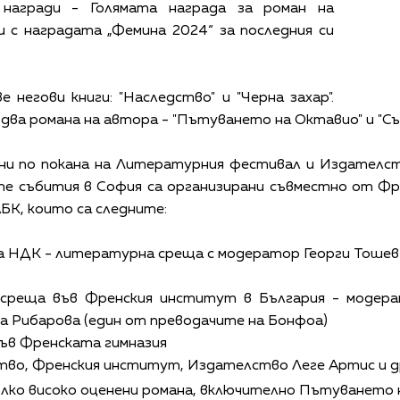
 награди - Голямата награда за роман на
и с наградата „Фемина 2024“ за последния си
 негови книги: "Наследство" и "Черна захар".
ва романа на автора - "Пътуването на Октавио" и "Сън
ни по покана на Литературния фестивал и Издателств
те събития в София са организирани съвместно от Фр
БК, които са следните:
 на НДК - литературна среща с модератор Георги Тошев
а среща във Френския институт в България - модер
а Рибарова (един от преводачите на Бонфоа)
и във Френската гимназия
во, Френския институт, Издателство Леге Артис и д
ко високо оценени романа, включително Пътуването на 