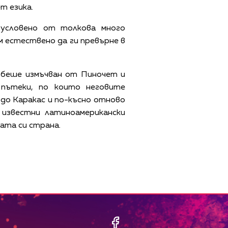
ет езика.
бусловено от толкова много
м естествено да ги превърне в
 беше измъчван от Пиночет и
пътеки, по които неговите
до Каракас и по-късно отново
известни латиноамерикански
ата си страна.