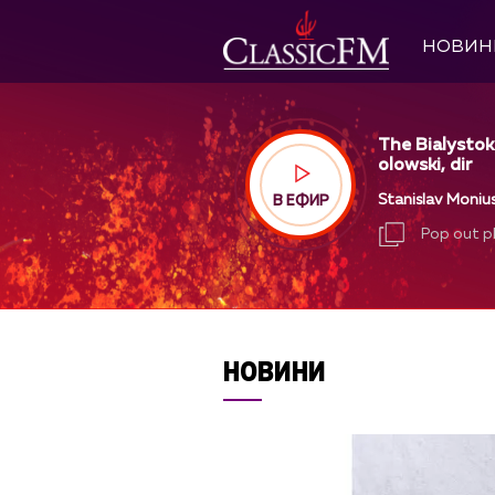
НОВИН
The Bialystok
olowski, dir
Stanislav Moniu
В ЕФИР
Pop out p
Pop out p
НОВИНИ