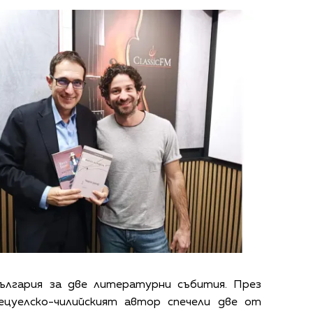
ългария за две литературни събития. През
ецуелско-чилийският автор спечели две от