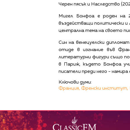
Черен пясък и Наследство (2021
Мигел Бонфоа е роден на 2
въздействащи политически и л
централна тема на своето пис
Син на венецуелски диплома
отиде в изгнание във Фра
литературни фигури също пос
в Париж, където Бонфоа уч
писатели преди него - намира
Ключови думи:
Франция,
Френски институт,