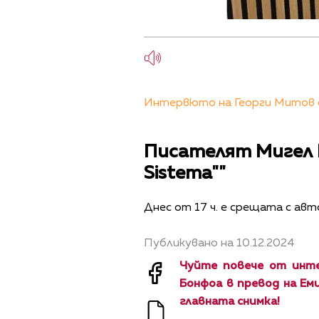
Интервюто на Георги Митов с 
Писателят Мигел 
Sistema""
Днес от 17 ч. е срещата с ав
Публикувано на 10.12.2024
Чуйте повече от инт
Бонфоа в превод на Еми
главната снимка!