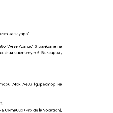
ят на ягуара".
о "Леге Артис" в рамките на
енския институт в България ,
атори Люк Леви (директор на
р.
Октавио (Prix de la Vocation),