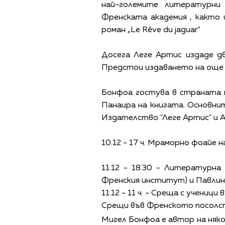
най-големите литературни
Френската академия , както 
роман „Le Rêve du jaguar“
Досега Леге Артис издаде две
Предстои издаването на още д
Бонфоа гостува в страната 
Панаира на книгата. Основни
Издателство "Леге Артис" и А
10.12 - 17 ч. Мраморно фоайе
11.12 - 18.30 - Литературн
Френския институт) и Павлин
11.12 - 11 ч. - Среща с учениц
Срещи във Френското посолст
Мигел Бонфоа е автор на някол