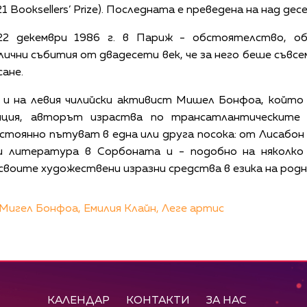
 Booksellers’ Prize). Последната е преведена на над дес
2 декември 1986 г. в Париж - обстоятелство, о
ични събития от двадесети век, че за него беше съвсе
ане.
т и на левия чилийски активист Мишел Бонфоа, който
нция, авторът израства по трансатлантическите 
тоянно пътуват в една или друга посока: от Лисабон 
и литература в Сорбоната и - подобно на няколко 
 своите художествени изразни средства в езика на родн
Мигел Бонфоа,
Емилия Клайн,
Леге артис
КАЛЕНДАР
КОНТАКТИ
ЗА НАС