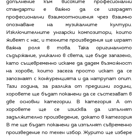
допълнение към високите професионални
стандарти е важно да се изградят
професионални взаимоотношения чрез взаимно
опознаване на музикалните култури.
Изключителните унгарски композитори, които
живеят с нас, и техните произведения ще играят
важна роля в това. Така оригиналното
съдържание, уникално в света, ще бъде запазено,
като същевременно искаме да дадем възможност
на хорове, които засега просто искат да се
запознаят с конкуренцията и да натрупат опит.
Тази година, за разлика от предишни години,
хоровете ще бъдат поканени да се състезават в
две основни категории. В категория A от
хоровете ще се изисква да изпълнят
задължително произведение, докато в категория
B те ще бъдат поканени да изпълнят съвременно
произведение по техен избор. Журито ще избере