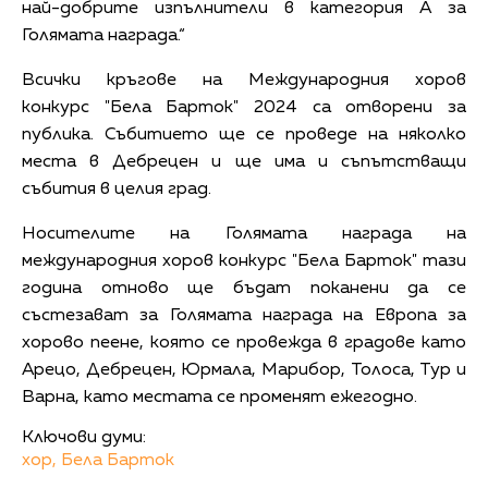
най-добрите изпълнители в категория А за
Голямата награда.“
Всички кръгове на Международния хоров
конкурс "Бела Барток" 2024 са отворени за
публика. Събитието ще се проведе на няколко
места в Дебрецен и ще има и съпътстващи
събития в целия град.
Носителите на Голямата награда на
международния хоров конкурс "Бела Барток" тази
година отново ще бъдат поканени да се
състезават за Голямата награда на Европа за
хорово пеене, която се провежда в градове като
Арецо, Дебрецен, Юрмала, Марибор, Толоса, Тур и
Варна, като местата се променят ежегодно.
Ключови думи:
хор,
Бела Барток