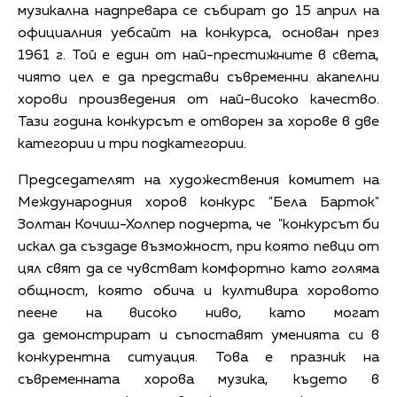
музикална надпревара се събират до 15 април на
официалния уебсайт на конкурса, основан през
1961 г. Той е един от най-престижните в света,
чиято цел е да представи съвременни акапелни
хорови произведения от най-високо качество.
Тази година конкурсът е отворен за хорове в две
категории и три подкатегории.
Председателят на художествения комитет на
Международния хоров конкурс "Бела Барток"
Золтан Кочиш-Холпер подчерта, че "конкурсът би
искал да създаде възможност, при която певци от
цял свят да се чувстват комфортно като голяма
общност, която обича и култивира хоровото
пеене на високо ниво, като могат
да демонстрират и съпоставят уменията си в
конкурентна ситуация. Това е празник на
съвременната хорова музика, където в