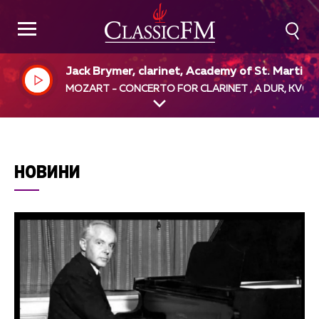
Jack Brymer, clarinet, Academy of St. Martin i
the Fields, Neville Marriner, dir
MOZART - CONCERTO FOR CLARINET , A DUR, KV62
НОВИНИ