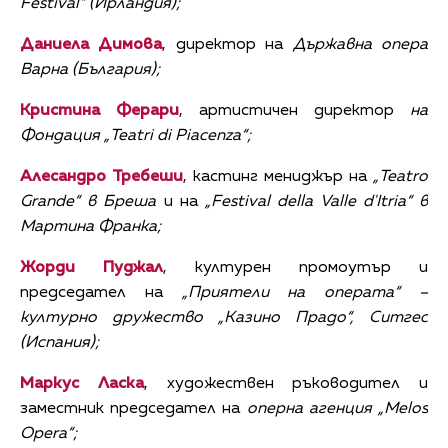
Festival“ (Ирландия);
Даниела Димова
, директор на
Държавна опера
Варна (България);
Кристина Ферари
, артистичен директор
на
Фондация „Teatri di Piacenza“;
Алесандро Требеши
, кастинг мениджър на
„Teatro
Grande“
в Бреша
и на
„Festival della Valle d'Itria“ в
Мартина Франка;
Жорди Пуджал
, културен промоутър и
председател на
„Приятели на операта“ –
културно дружество „Казино Прадо“, Ситгес
(Испания);
Маркус Ласка
, художествен ръководител и
заместник председател на
оперна агенция „Melos
Opera“;