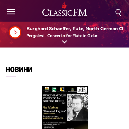
Burghard Schaeffer, flute, North German Ch
ber Orchestra, Mathieu Lange, dir
Pergolesi - Concerto for Flute in G dur
НОВИНИ