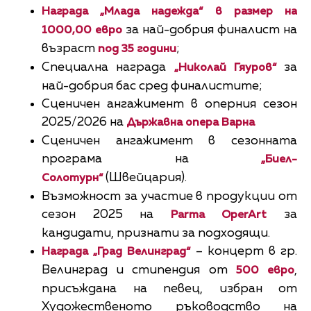
Награда „Млада надежда“
в размер на
за най-добрия финалист на
1000,00 евро
възраст
;
под 35 години
Специална награда
за
„Николай Гяуров“
най-добрия бас сред финалистите;
Сценичен ангажимент в оперния сезон
2025/2026 на
Държавна опера Варна
Сценичен ангажимент в сезонната
програма на
„Биел-
(Швейцария).
Солотурн“
Възможност за участие в продукции от
сезон 2025 на
за
Parma OperArt
кандидати, признати за подходящи.
– концерт в гр.
Награда „Град Велинград“
Велинград и стипендия от
,
500 евро
присъждана на певец, избран от
Художественото ръководство на