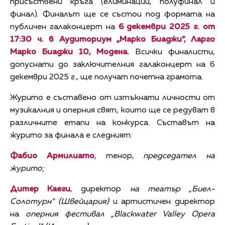
присъствени кръга (елиминации, полуфинал и
финал). Финалът ще се състои под формата на
публичен галаконцерт на
6 декември 2025 г. от
17:30 ч. в Аудиториум „Марко Биаджи“, Ларго
Марко Биаджи 10, Модена.
Всички финалисти,
допуснати до заключителния галаконцерт на 6
декември 2025 г., ще получат почетна грамота.
Журито е съставено от изтъкнати личности от
музикалния и оперния свят, които ще се редуват в
различните етапи на конкурса. Съставът на
журито за финала е следният:
Фабио Армилиато
, тенор,
председател на
журито;
Дитер Каеги
, директор
на театър „Биел-
Солотурн“ (Швейцария)
и артистичен директор
на
оперния фестивал „Blackwater Valley Opera