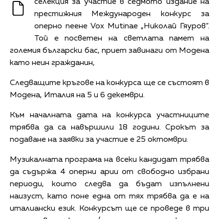
селекция за участие в седмото издание на
престижния Международен конкурс за
оперно пеене Vox Mutinae „Николай Гяуров“.
Той е посветен на светлата памет на
големия български бас, приет завинаги от Модена
като неин гражданин,
Следващите кръгове на конкурса ще се състоят в
Модена, Италия на 5 и 6 декември.
Към началната дата на конкурса участниците
трябва да са навършили 18 години. Срокът за
подаване на заявки за участие е 25 октомври.
Музикалната програма на всеки кандидат трябва
да съдържа 4 оперни арии от свободно избрани
периоди, които следва да бъдат изпълнени
наизуст, като поне една от тях трябва да е на
италиански език. Конкурсът ще се проведе в три