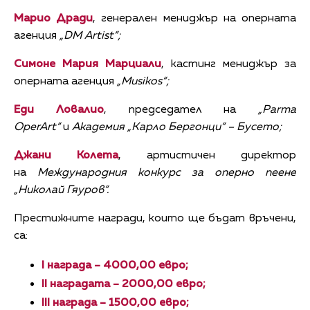
Марио Дради
, генерален мениджър на оперната
агенция
„DM Artist“;
Симоне Мария Марциали
, кастинг мениджър за
оперната агенция
„Musikos“;
Еди Ловалио
, председател на
„Parma
OperArt“
и
Академия „Карло Бергонци“ – Бусето;
Джани Колета
, артистичен директор
на
Международния конкурс за оперно пеене
„Николай Гяуров“.
Престижните награди, които ще бъдат връчени,
са:
I награда – 4000,00 евро;
II наградата – 2000,00 евро;
III награда – 1500,00 евро;