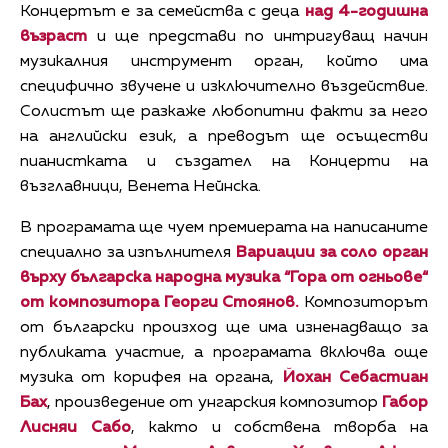
Концертът e за семейства с деца
над 4-годишна
възраст
и ще представи по интригуващ начин
музикалния инструмент орган, който има
специфично звучене и изключително въздействие.
Солистът ще разкаже любопитни факти за него
на английски език, а преводът ще осъществи
пианистката и създател на Концерти на
възглавници, Венета Нейнска.
В програмата ще чуем премиерата на написаните
специално за изпълнителя
Вариации за соло орган
върху българска народна музика “Гора от огньове“
от композитора Георги Стоянов.
Композиторът
от български произход ще има изненадващо за
публиката участие, а програмата включва още
музика от корифея на органа,
Йохан Себастиан
Бах
, произведение от унгарския композитор
Габор
Лисняи Сабо
, както и собствена творба на