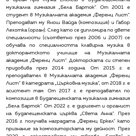
и орган при Жужа Елекеш в Будапещенската
музикална гимназия „Бела Барток”. От 2001 е
студент в Музикалната академия „Ференц Лист”.
Преподават му Янош Вайда (композиция) и Габор
Лехотка (орган). След като се дипломира по двете
специалности (съответно през 2006 и 2007) се
обучава по специалността клавирна музика в
докторантското училище на Музикалната
академия „Ференц Лист”. Докторската си степен
придобива през 2014 година. От 2015 г. е
преподавател в Музикалната академия „Ференц
Лист” в катедрата „Църковна музика”, от 2018 г. е
асистент там. От 2017 г. е преподавател по
композиция в Будапещенската музикална гимназия
„Бела Барток”. От 2022 г. е диригент и органист
на будапещенската църква „Света Анна“. През
2016 г. получава наградата „Ференц Еркел” като
признание за композиторската му дейност. През