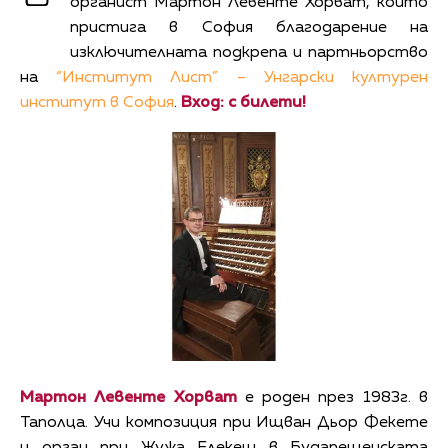
органист Мартон Левенте Хорват, който
пристига в София благодарение на
изключителната подкрепа и партньорство
на
“Институт Лист” – Унгарски културен
институт в София
.
Вход: с билети!
Мартон Левенте Хорват
е роден през 1983г. в
Таполца. Учи композиция при Ищван Дьор Фекете