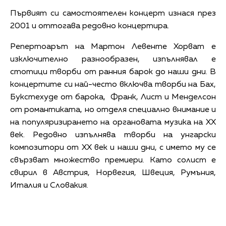
Първият си самостоятелен концерт изнася през
2001 и оттогава редовно концертира.
Репертоарът на Мартон Левенте Хорват е
изключително разнообразен, изпълнявал е
стотици творби от ранния барок до наши дни. В
концертите си най-често включва творби на Бах,
Букстехуде от барока, Франк, Лист и Менделсон
от романтиката, но отделя специално внимание и
на популяризирането на органовата музика на ХХ
век. Редовно изпълнява творби на унгарски
композитори от ХХ век и наши дни, с името му се
свързват множество премиери. Като солист е
свирил в Австрия, Норвегия, Швеция, Румъния,
Италия и Словакия.