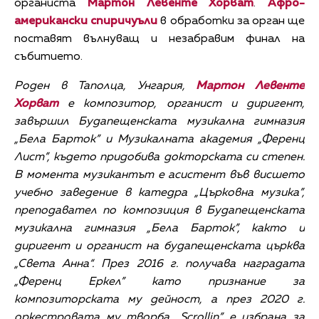
органиста
Мартон Левенте Хорват
.
Афро-
американски спиричуъли
в обработки за орган ще
поставят вълнуващ и незабравим финал на
събитието.
Роден в Таполца, Унгария,
Мартон Левенте
Хорват
е композитор, органист и диригент,
завършил Будапещенската музикална гимназия
„Бела Барток” и Музикалната академия „Ференц
Лист”, където придобива докторската си степен.
В момента музикантът е асистент във висшето
учебно заведение в катедра „Църковна музика”,
преподавател по композиция в Будапещенската
музикална гимназия „Бела Барток”, както и
диригент и органист на будапещенската църква
„Света Анна“. През 2016 г. получава наградата
„Ференц Еркел” като признание за
композиторската му дейност, а през 2020 г.
оркестровата му творба „Scrollin” е избрана за