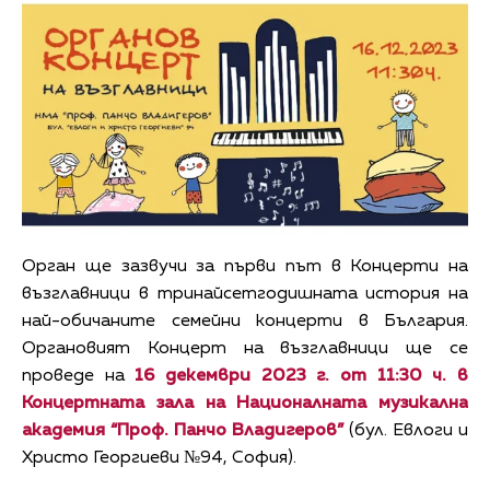
Орган ще зазвучи за първи път в Концерти на
възглавници в тринайсетгодишната история на
най-обичаните семейни концерти в България.
Органовият Концерт на възглавници ще се
проведе на
16 декември 2023
г. от 11:30
ч. в
Концертната зала на Националната музикална
академия “Проф. Панчо Владигеров”
(бул. Евлоги и
Христо Георгиеви №94, София).