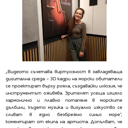
„Видеото съчетава виртуозност в завладяваща
дигитална среда – 3D кадри на морски обитатели
се проектират върху рояла, създавайки илюзия, че
инструментът оживява. Зрителят усеща изцяло
хармонично и плавно потапяне в морските
дълбини, където музика и визуално изкуство се
сливат в едно безбрежно синьо море“,
коментират от екипа на артиста. Допълват, че