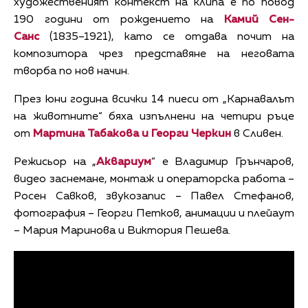
художественият контекст на клипа е по повод
190 години от рождението на
Камий Сен-
Санс
(1835–1921), като се отдава почит на
композитора чрез представяне на неговата
творба по нов начин.
През юни година всички 14 пиеси от „Карнавалът
на животните“ бяха изпълнени на четири ръце
от
Мартина Табакова и Георги Черкин
в Сливен.
Режисьор на „
Аквариум
“ е Владимир Грънчаров,
видео заснемане, монтаж и операторска работа –
Росен Савков, звукозапис – Павел Стефанов,
фотография – Георги Петков, анимации и плейаут
– Мария Маринова и Виктория Пешева.