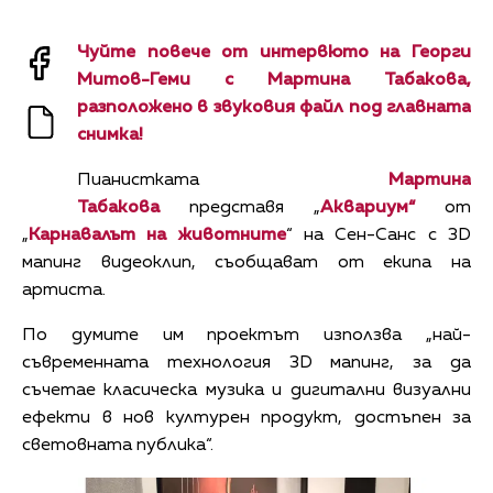
Чуйте повече от интервюто на Георги
Митов-Геми с Мартина Табакова,
разположено в звуковия файл под главната
снимка!
Пианистката
Мартина
Табакова
представя „
Аквариум“
от
„
Карнавалът на животните
“ на Сен-Санс с 3D
мапинг видеоклип, съобщават от екипа на
артиста.
По думите им проектът използва „най-
съвременната технология 3D мапинг, за да
съчетае класическа музика и дигитални визуални
ефекти в нов културен продукт, достъпен за
световната публика“.