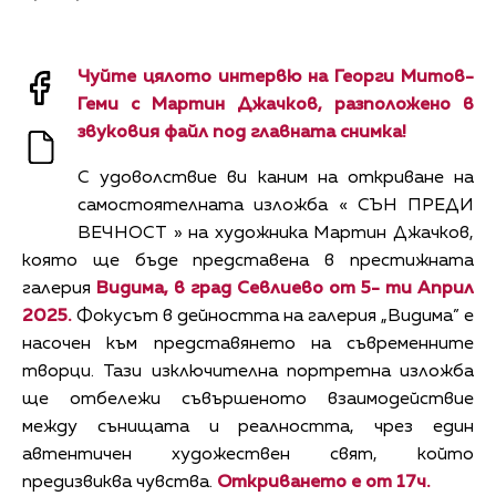
Чуйте цялото интервю на Георги Митов-
Геми с Мартин Джачков, разположено в
звуковия файл под главната снимка!
С удоволствие ви каним на откриване на
самостоятелната изложба « СЪН ПРЕДИ
ВЕЧНОСТ » на художника Мартин Джачков,
която ще бъде представена в престижната
галерия
Видима, в град Севлиево
от 5- ти Април
2025.
Фокусът в дейността на галерия „Видима” е
насочен към представянето на съвременните
творци. Тази изключителна портретна изложба
ще отбележи съвършеното взаимодействие
между сънищата и реалността, чрез един
автентичен художествен свят, който
предизвиква чувства.
Откриването е от 17ч.