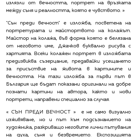
излязли от вечността, портрет на връзката
между съня и реалността, която е чувството. »
"Сън преди вечност" е изложба, посветена на
портретурата и майстортвото на колажът.
Майстор на колажа, във форма която е белязана
от неговото име, Джачков буквално рисува с
хартията. Всеки колажен портрет в изложбата
предизвиква съзерцание, предавайки усещането
за присъствие на живота в картините и
вечността. На тази изложба за първи път в
България ще бъдат показани оригинали на добре
познати картини на автора, както и нови
портрети, направени специално за случая.
« СЪН ПРЕДИ ВЕЧНОСТ » е не само визуално
изживяване, но и път към подсъзнанието на
художника, разкриващо неговите лични пътувания
на духа, съня и безвремието. Експозицията