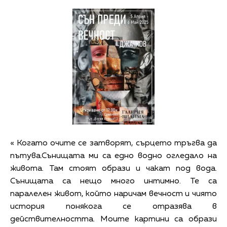
« Когато очите се затворят, сърцето тръгва да
пътува.Сънищата ми са едно водно огледало на
живота. Там стоят образи и чакат под вода.
Сънищата са нещо много интимно. Те са
паралелен живот, който наричам вечност и чиято
история понякога се отразява в
действителността. Моите картини са образи