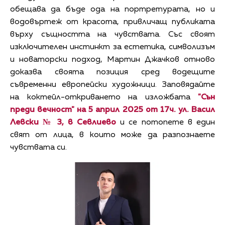
обещава да бъде ода на портретурата, но и
водовъртеж от красота, привличащ публиката
върху същността на чувствата. Със своят
изключителен инстинкт за естетика, символизъм
и новаторски подход, Мартин Джачков отново
доказва своята позиция сред водещите
съвременни европейски художници. Заповядайте
на коктейл-откриването на изложбата
"Сън
преди вечност" на 5 април 2025 от 17ч. ул. Васил
Левски № 3, в Севлиево
и се потопете в един
свят от лица, в които може да разпознаете
чувствата си.