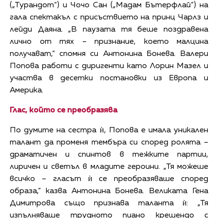
(„Турандот“) и Чочо Сан („Мадам Бътерфлай“) на
гала спектакъл с присъствието на принц Чарлз и
лейди Даяна. „В паузата тя беше поздравена
лично от тях – признание, което малцина
получават,“ спомня си Антонина Бонева. Валери
Попова работи с диригенти като Лорин Мазел и
участва в десетки постановки из Европа и
Америка.
Глас, който се преобразява
По думите на сестра ѝ, Попова е имала уникален
талант да променя тембъра си според ролята –
драматичен и спинтов в тежките партии,
лиричен и светъл в младите героини. „Тя можеше
всичко – гласът ѝ се преобразяваше според
образа,“ казва Антонина Бонева. Великата Гена
Димитрова също признава таланта ѝ: „Тя
изпълняваше трудното пиано крешендо с