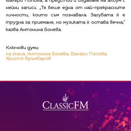
Валери Попова, а предстои и издаване на албум с
нейни записи. „Тя беше една от най-прекрасните
личности, които съм познавала. Загубата ѝ е
трудна за приемане, но музиката ѝ остава вечна,“
казва Антонина Бонева.
Ключови думи:
ла скала,
Антонина Бонева,
Валери Попова,
Христо Бръмбаров