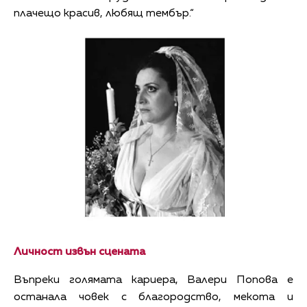
плачещо красив, любящ тембър.“
Личност извън сцената
Въпреки голямата кариера, Валери Попова е
останала човек с благородство, мекота и