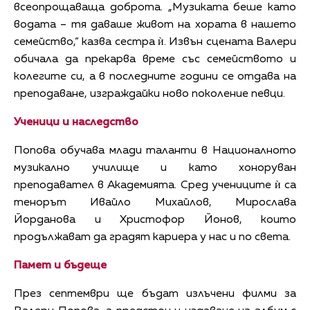
всеопрощаваща доброта. „Музиката беше като
водата – тя даваше живот на хората в нашето
семейство,“ казва сестра ѝ. Извън сцената Валери
обичала да прекарва време със семейството и
колегите си, а в последните години се отдава на
преподаване, изграждайки ново поколение певци.
Ученици и наследство
Попова обучава млади таланти в Националното
музикално училище и като хоноруван
преподавател в Академията. Сред учениците ѝ са
тенорът Ивайло Михайлов, Мирослава
Йорданова и Христофор Йонов, които
продължават да градят кариера у нас и по света.
Памет и бъдеще
През септември ще бъдат излъчени филми за