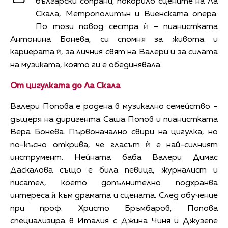
български сопрани, покорило сцените на Ла
Скала, Метрополитън и Виенската опера.
По този повод сестра ѝ – пианистката
Антонина Бонева, си спомня за живота и
кариерата ѝ, за личния свят на Валери и за силата
на музиката, която ги е обединявала.
От цигулката до Ла Скала
Валери Попова е родена в музикално семейство –
дъщеря на диригента Саша Попов и пианистката
Вера Бонева. Първоначално свири на цигулка, но
по-късно открива, че гласът ѝ е най-силният
инструмент. Нейната баба Валери Димас
Даскалова също е била певица, журналист и
писател, което допълнително подхранва
интереса ѝ към драмата и сцената. След обучение
при проф. Христо Бръмбаров, Попова
специализира в Италия с Джина Чиня и Джузепе