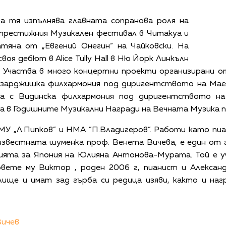
а тя изпълнява главната сопранова роля на
в престижния Музикален фестивал в Читакуа и
тяна от „Евгений Онегин“ на Чайковски. На
оя дебют в Alice Tully Hall в Ню Йорк Линкълн
. Участва в много концертни проекти организирани о
азарджишка филхармония под диригентството на Мае
та с Видинска филхармония под диригентството 
а в Годишните Музикални Награди на Вечната Музика по 
МУ „Л.Пипков” и НМА ”П.Владигеров”. Работи като пиа
известната шуменка проф. Венета Вичева, е един от г
ията за Япония на Юлияна Антонова-Мурата. Той е у
вете му Виктор , роден 2006 г, пианист и Александ
ище и имат зад гърба си редица изяви, както и наг
Вичев