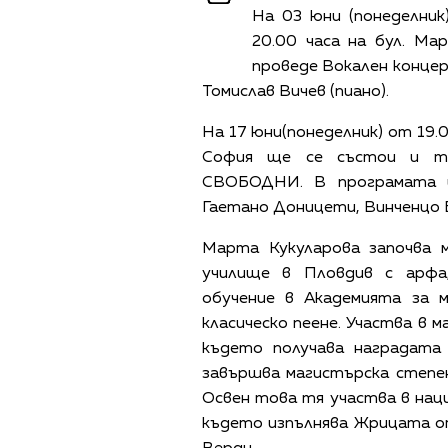
На 03 юни (понеделник
20.00 часа на бул. Ма
проведе Вокален концер
Томислав Вичев (пиано).
На 17 юни(понеделник) от 19.
София ще се състои и т
СВОБОДНИ. В програмата 
Гаетано Доницети, Винченцо 
Марта Кукуларова започва 
училище в Пловдив с арфа
обучение в Академията за 
класическо пеене. Участва в м
където получава наградата 
завършва магистърска степен
Освен това тя участва в нац
където изпълнява Жрицата от