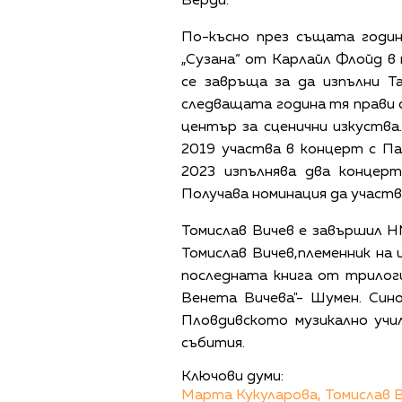
Верди.
По-късно през същата годин
„Сузана“ от Карлайл Флойд 
се завръща за да изпълни Та
следващата година тя прави св
център за сценични изкуства
2019 участва в концерт с П
2023 изпълнява два концер
Получава номинация да участв
Томислав Вичев е завършил Н
Томислав Вичев,племенник на 
последната книга от трилог
Венета Вичева"- Шумен. Сино
Пловдивското музикално учил
събития.
Ключови думи:
Марта Кукуларова,
Томислав 