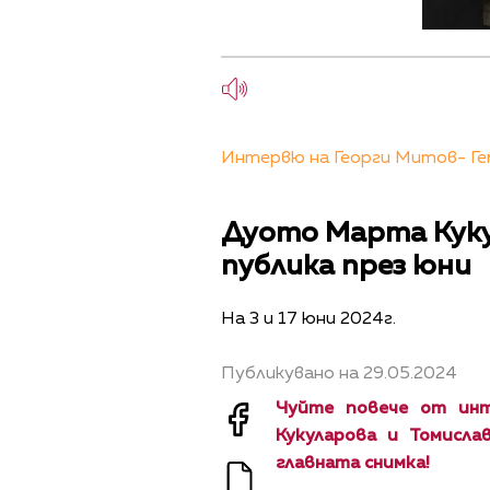
Интервю на Георги Митов- Гем
Дуото Марта Куку
публика през юни
На 3 и 17 юни 2024г.
Публикувано на 29.05.2024
Чуйте повече от ин
Кукуларова и Томисла
главната снимка!