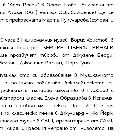
) в "Арт Вагон" в Опера Нова -България от
рия Луиза 106 (Театър Освобождение) ще се
т с прекрасната Марта Кукуларова (сопран) и
00 часа в Националния музей "Борис Христов" в
ехния концерт SEMPRE LIBERA/ ВИНАГИ
ще прозвучат творби от Джузепе Верди,
Белини, Джоакино Росини, Шарл Гуно
музикалното си образование в Музикалното
, а по-късно завършва бакалавърското си
музикално и танцово изкуство в Пловдив с
айсторски клас на Елена Образцова в Испания,
за най-добър млад певец. През 2010 г. тя
 по класическо пеене в Джулиард - Ню Йорк.
ионално турне в САЩ, организирано от CAMI,
 “Аида” и Графиня Чепрано от “Риголето” на