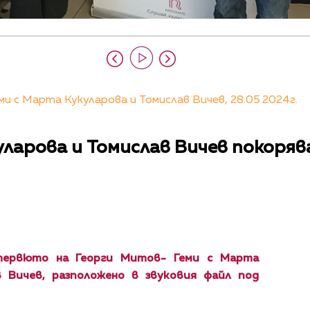
и с Марта Кукуларова и Томислав Вичев, 28.05.2024г.
ларова и Томислав Вичев покоря
тервюто на Георги Митов- Геми с Марта
в Вичев, разположено в звуковия файл под