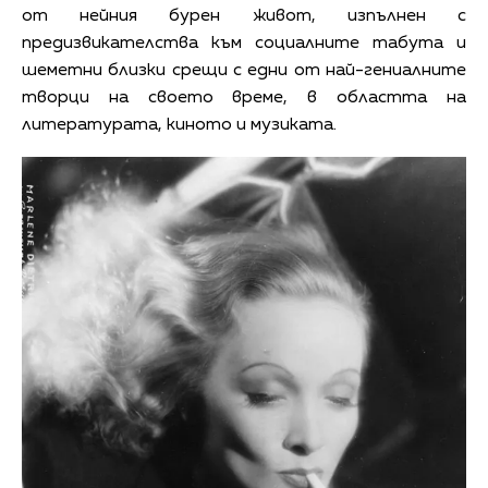
от нейния бурен живот, изпълнен с
предизвикателства към социалните табута и
шеметни близки срещи с едни от най-гениалните
творци на своето време, в областта на
литературата, киното и музиката.