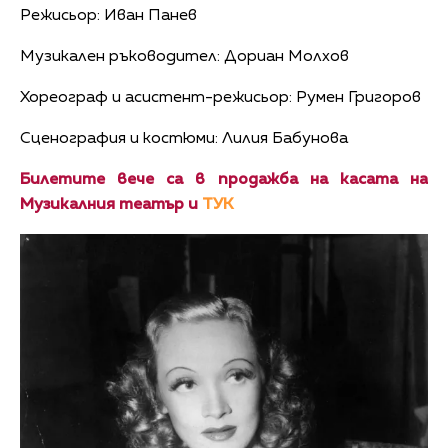
Режисьор: Иван Панев
Музикален ръководител: Дориан Молхов
Хореограф и асистент-режисьор: Румен Григоров
Сценография и костюми: Лилия Бабунова
Билетите вече са в продажба на касата на
Музикалния театър и
ТУК