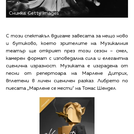
Снимка: Getty Images
С този спектакъл вдигаме завесата за нещо ново
и бутиково, което зрителите на Музикалния
театър ще открият през този сезон – смел,
камерен формат с изповедална сила и елегантна
сценична изразност. Музиката е изградена от
песни от репертоара на Марлене Дитрих,
вплетени в личен сценичен разказ. Либрето по
пиесата „Марлене се мести“ на Томас Шендел.