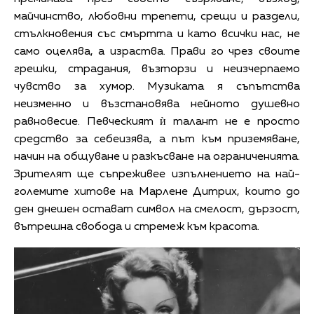
майчинство, любовни трепети, срещи и раздели,
стълкновения със смъртта и като всички нас, не
само оцелява, а израства. Прави го чрез своите
грешки, страдания, възторзи и неизчерпаемо
чувство за хумор. Музиката я съпътства
неизменно и възстановява нейното душевно
равновесие. Певческият ѝ талант не е просто
средство за себеизява, а път към приземяване,
начин на общуване и разкъсване на ограниченията.
Зрителят ще съпреживее изпълнението на най-
големите хитове на Марлене Дитрих, които до
ден днешен остават символ на смелост, дързост,
вътрешна свобода и стремеж към красота.