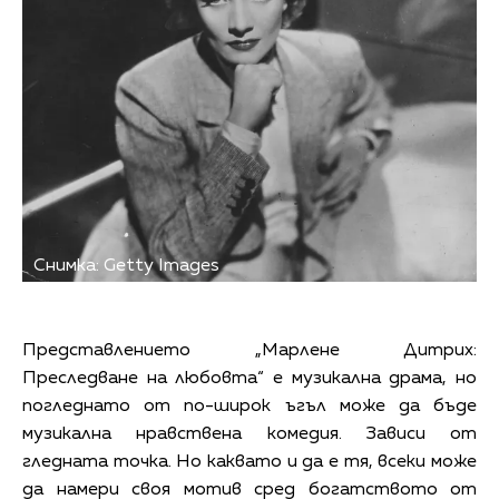
Снимка: Getty Images
Представлението „Марлене Дитрих:
Преследване на любовта“ е музикална драма, но
погледнато от по-широк ъгъл може да бъде
музикална нравствена комедия. Зависи от
гледната точка. Но каквато и да е тя, всеки може
да намери своя мотив сред богатството от