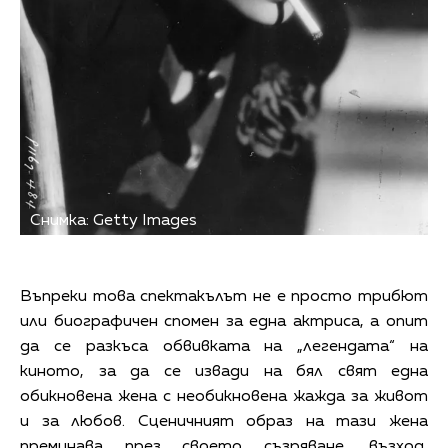
Снимка: Getty Images
Въпреки това спектакълът не е просто трибют
или биографичен спомен за една актриса, а опит
да се разкъса обвивката на „легендата“ на
киното, за да се извади на бял свят една
обикновена жена с необикновена жажда за живот
и за любов. Сценичният образ на тази жена
преминава през своето съзряване, възход,