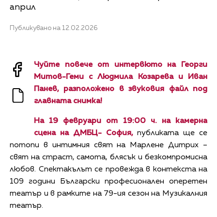
април
Публикувано на 12.02.2026
Чуйте повече от интервюто на Георги
Митов-Геми с Людмила Козарева и Иван
Панев, разположено в звуковия файл под
главната снимка!
На 19 февруари от 19:00 ч. на камерна
сцена на ДМБЦ- София,
публиката ще се
потопи в интимния свят на Марлене Дитрих –
свят на страст, самота, блясък и безкомпромисна
любов. Спектакълът се провежда в контекста на
109 години Български професионален оперетен
театър и в рамките на 79-ия сезон на Музикалния
театър.