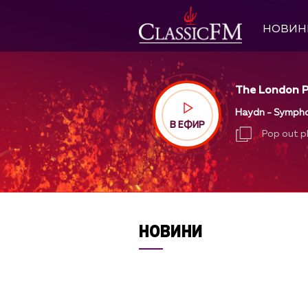
НОВИН
The London P
Haydn - Sympho
В ЕФИР
Pop out p
Pop out p
НОВИНИ