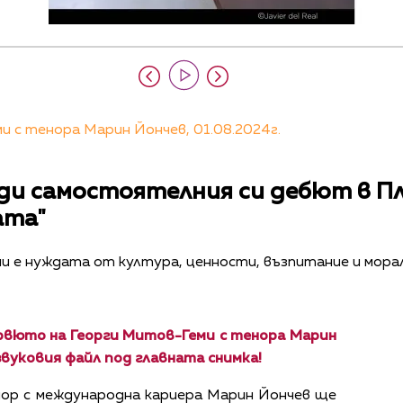
 с тенора Марин Йончев, 01.08.2024г.
ди самостоятелния си дебют в Пл
ата"
 е нуждата от култура, ценности, възпитание и мора
рвюто на Георги Митов-Геми с тенора Марин
звуковия файл под главната снимка!
ор с международна кариера Марин Йончев ще