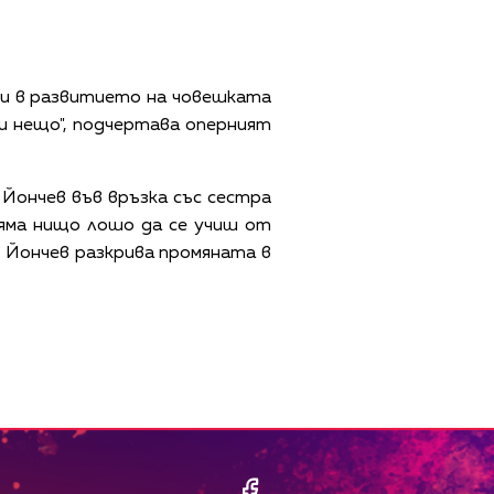
ди в развитието на човешката
ли нещо", подчертава оперният
 Йончев във връзка със сестра
няма нищо лошо да се учиш от
н Йончев разкрива промяната в