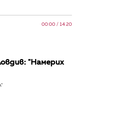
00:00 / 14:20
овдив: "Намерих
л"