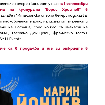
тоятелен оперен концерт у нас
на 1 септември
ма на културата "Борис Христов" в
главен "Италианска оперна вечер", подсказва,
от най-обичаните арии, написани от знаменити
дени на Ботуша, сред които са имената на
чини, Гаетано Доницети, Франческо Тости.
Y11 Events.
ече са в продажба и ще ги откриете в