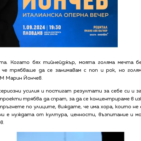
та. Когато бях тийнейджър, моята голяма мечта бе
че трябваше да се занимавам с поп и рок, но голя
 FM Марин Йончев.
ериозни усилия и постигат резултати за себе си и з
 проекти трябва да спрат, за да се концентрираме в
ръгнете по улиците, виждате, че има хора, които не
 е нуждата от култура, ценности, възпитание и мора
в.