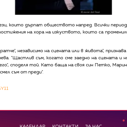
ези, които дърпат обществото напред. Всички перио
постижения на хора на изкуството, които са промени
ратче", независимо на сцената или в живота", признава
чева. "Щастлив съм, когато сме заедно на сцената и 
его", споделя той. Като баща на своя син Петко, Мари
смел съм от преди".
SY11
КАЛЕНДАР
КОНТАКТИ
ЗА НАС