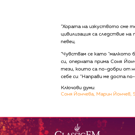
"Хората на изкуството сме т
цивилизация са следствие на 
певец.
"Чувствам се като "малкото б
си, оперната прима Соня Йон
тези, които са по-добри от н
себе си: "Направи ме доста по-
Ключови думи:
Соня Йончева,
Марин Йончев,