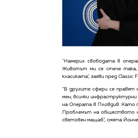
"Намерих свободата в опера
Животът ми се стече така, 
класиката", заяви пред Classic
"В другите сфери се правят с
мен, всички инфраструктурни
на Операта в Пловдив. Като т
Проблемът на обществото ни
световен мащаб", смята Йонче