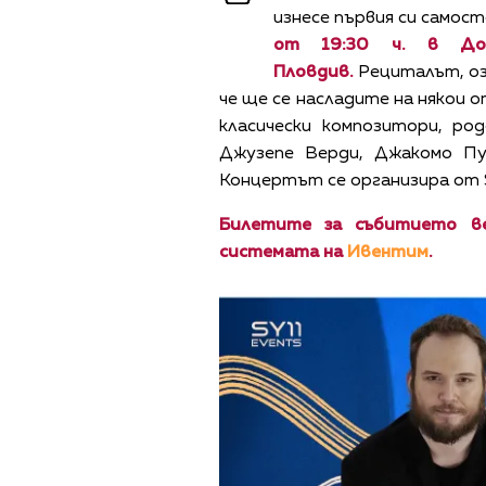
изнесе първия си самос
от 19:30 ч. в До
Пловдив.
Рециталът, оза
че ще се насладите на някои 
класически композитори, ро
Джузепе Верди, Джакомо Пу
Концертът се организира от S
Билетите за събитието в
системата на
Ивентим
.