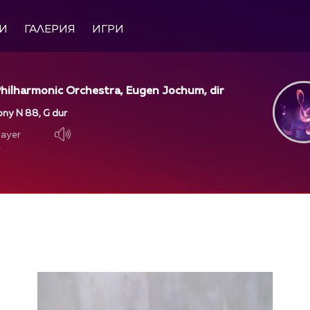
И
ГАЛЕРИЯ
ИГРИ
hilharmonic Orchestra, Eugen Jochum, dir
ny N 88, G dur
layer
layer