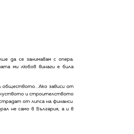
ше да се занимавам с опера.
мата ми любов винаги е била
а обществото....Ако зависи от
 изкуството и строителството
 страдат от липса на финанси.
л не само в България, а и в