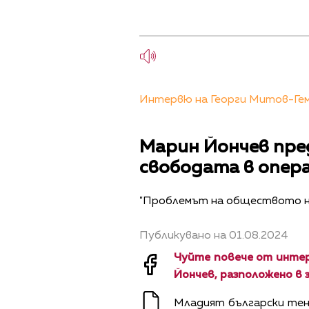
Интервю на Георги Митов-Геми
Марин Йончев пре
свободата в опер
"Проблемът на обществото ни
Публикувано на 01.08.2024
Чуйте повече от инте
Йончев, разположено в 
Младият български тен