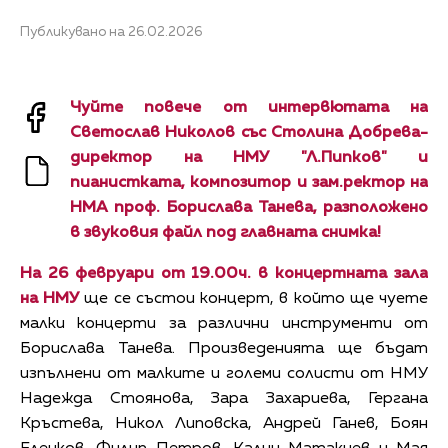
Публикувано на 26.02.2026
Чуйте повече от интервютата на
Светослав Николов със Столина Добрева-
директор на НМУ "Л.Пипков" и
пианистката, композитор и зам.ректор на
НМА проф. Борислава Танева, разположено
в звуковия файл под главната снимка!
На 26 февруари от 19.00ч. в концертната зала
на НМУ
ще се състои концерт, в който ще чуете
малки концерти за различни инструменти от
Борислава Танева. Произведенията ще бъдат
изпълнени от малките и големи солисти от НМУ
Надежда Стоянова, Зара Захариева, Гергана
Кръстева, Никол Липовска, Андрей Ганев, Боян