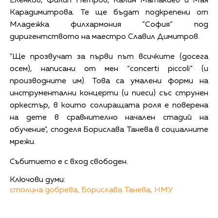
Еленков, Филип Петров, Калин Матакиев и Мая
Карадимитрова. Те ще бъдат подкрепени от
Младежка филхармония “София” под
диригентството на маестро Славил Димитров.
"Ще прозвучат за първи път всичките (досега
осем), написани от мен “concerti piccoli” (и
производните им). Това са умалени форми на
инструментални концерти (и пиеси) със струнен
оркестър, в които солиращата роля е поверена
на дете в сравнително начален стадий на
обучение", споделя Борислава Танева в социалните
мрежи.
Събитието е с вход свободен.
Ключови думи:
столина добрева,
Борислава Танева,
НМУ