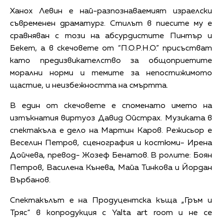
Ханох Левин е най-разпознаваемият израелски
съвременен драматург. Стилът в пиесите му е
сравняван с този на абсурдистите Пинтър и
Бекет, а в скечовете от “П.О.Р.Н.О.” присъстват
като предизвикателство за общоприетите
морални норми и темите за непостижимото
щастие, и неизбежността на смъртта.
В един от скечовете е споменато името на
изтъкнатия виртуоз Давид Ойстрах. Музиката в
спектакъла е дело на Мартин Каров. Режисьор е
Веселин Петров, сценография и костюми- Ирена
Дойчева, превод- Жозеф Бенатов. В ролите: Боян
Петров, Василена Кънева, Майа Тинкова и Йордан
Върбанов.
Спектакълът е на Продуцентска къща „Гръм и
Тряс“ в копродукция с Yalta art room и не се