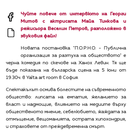
Чуйте повече от интервюто на Георги
Митов с актрисата Майа Тинкова и
режисьора Веселин Петров, разположено в
звуковия файл!
Новата постановка "П.О.Р.Н.О. - Публична
организация за разтуха на обществото" е
черна комедия по скечове на Ханох Левин. Тя ще
бъде показана на българска сцена на 5 юни от
19.30ч. в Yalta art room в София.
Спектакълът осмива болестите на съвременното
общество: липсата на емпатия, желанието за
власт и надмощие, влиянието на медиите върху
общественото мнение, себелюбието, жаждата за
отмъщение, вещоманията, острата хипохондрия,
и страховете от преждевременна смърт.