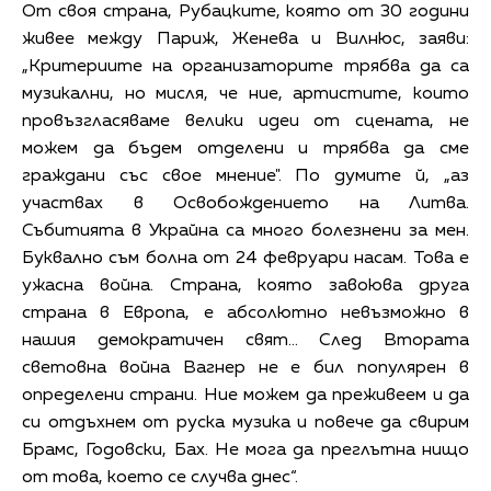
От своя страна, Рубацките, която от 30 години
живее между Париж, Женева и Вилнюс, заяви:
„Критериите на организаторите трябва да са
музикални, но мисля, че ние, артистите, които
провъзгласяваме велики идеи от сцената, не
можем да бъдем отделени и трябва да сме
граждани със свое мнение". По думите й, „аз
участвах в Освобождението на Литва.
Събитията в Украйна са много болезнени за мен.
Буквално съм болна от 24 февруари насам. Това е
ужасна война. Страна, която завоюва друга
страна в Европа, е абсолютно невъзможно в
нашия демократичен свят... След Втората
световна война Вагнер не е бил популярен в
определени страни. Ние можем да преживеем и да
си отдъхнем от руска музика и повече да свирим
Брамс, Годовски, Бах. Не мога да преглътна нищо
от това, което се случва днес“.