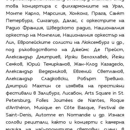
това концертира с филхармониите на Урал,
Монте Карло, Марсилия, Хонконг, Прага, Санкт
Петербург, Сингапур, Далас, с оркестрите на
Радио Франция, Шведското радио, Националния
оркестър на Монпелие, Националния оркестър на
Лил, Европейските солисти на Люксембург и др.,
под ръководството на Джеймс Де Прейст,
Александър Дмитриев, Иржи Белохлавек, Йежи
Семков, Юрий Темирканов, Жан-Клод Казадесю,
Александър Ведерников, Евгений Светланов,
Александър Сладковски, Робърт Тревино.
Дмитрий Махтин се изявява на престижни
фестивали в Залцбург, Лисабон, Arts Square in St.
Petersburg, Folles Journées de Nantes, Roque
d'Anthéron, Musique en Côte Basque, Festival de
Saint-Denis, Automne en Normandie и др. Изнася
солови рецитали, както и концерти с камерна
музика на най-прочутите световни сцени в