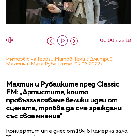
00:00 / 22:18
Интервю на Георги Митов-Геми с Дмитрий
Махтин и Муза Рубацките, 07.06.2022г.
Махтин и Рубацките пред Classic
FM: „Артистите, които
провъзгласяваме велики идеи от
сцената, трябва да сме граждани
със свое мнение"
Концертът им е днес от 18ч. в Камерна зала