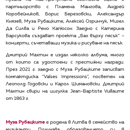
партньорство с Пламена Мангова, Андрей
Коробейников, Борис Березовски, Александър
Князев, Муза Рубацките, Алексей Огринчук, Мигел
Да Силва и Рено Капюсон. Заедно с Катерина
Барсукова създават проекта „Бах върху пясък“ –
концерти, съчетаващи музика и рисуване на пясък.
Дмитрий Махтин е издал няколко албума, много
от които са удостоени с престижни награди.
През 2021 г. заедно с Муза Рубацките записват
компактдиска “Valses Impressions”, посветен на
Леополд Годовски и Карол Шимановски. Дмитрий
Махтин свири на цигулка Jean-Baptiste Vuillaume
от 1863 г.
Муза Рубацките
е родена в Литва в семейство на
музиканти. Получава образованието си в