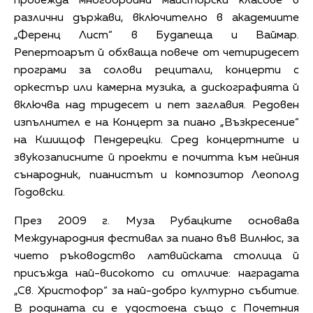
провежда многобройни майсторски класове в
различни държави, включително в академиите
„Ференц Лист“ в Будапеща и Ваймар.
Репертоарът й обхваща повече от четиридесет
програми за солови рецитали, концерти с
оркестър или камерна музика, а дискографията й
включва над тридесет и пет заглавия. Редовен
изпълнител е на Концерт за пиано „Възкресение“
на Кшищоф Пендерецки. Сред концертните и
звукозаписните й проекти е почитта към нейния
сънародник, пианистът и композитор Леополд
Годовски.
През 2009 г. Муза Рубацките основава
Международния фестивал за пиано във Вилнюс, за
чието ръководство латвийската столица й
присъжда най-високото си отличие: наградата
„Св. Христофор“ за най-добро културно събитие.
В родината си е удостоена също с Почетния