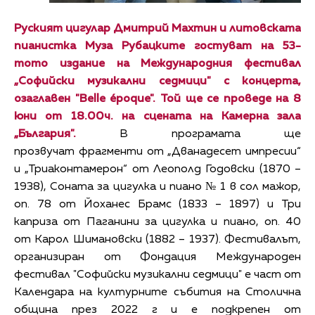
Руският цигулар Дмитрий Махтин и литовската
пианистка Муза Рубацките гостуват на 53-
тото издание на Международния фестивал
„Софийски музикални седмици" с концерта,
озаглавен "Belle époque". Той ще се проведе на 8
юни от 18.00ч. на сцената на Камерна зала
„България".
В програмата ще
прозвучат фрагменти от „Дванадесет импресии“
и „Триаконтамерон“ от Леополд Годовски (1870 –
1938),
Соната за цигулка и пиано № 1 в сол мажор,
оп. 78 от Йоханес Брамс (1833 – 1897) и Три
каприза от Паганини за цигулка и пиано, оп. 40
от Карол Шимановски (1882 – 1937). Фестивалът,
организиран от Фондация Международен
фестивал "Софийски музикални седмици" е част от
Календара на културните събития на Столична
община през 2022 г и е подкрепен от