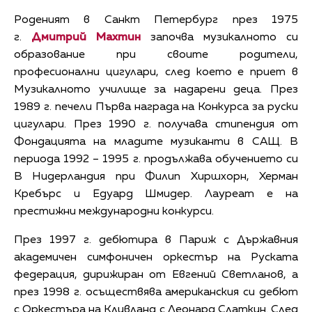
Роденият в Санкт Петербург през 1975
г.
Дмитрий Махтин
започва музикалното си
образование при своите родители,
професионални цигулари, след което е приет в
Музикалното училище за надарени деца. През
1989 г. печели Първа награда на Конкурса за руски
цигулари. През 1990 г. получава стипендия от
Фондацията на младите музиканти в САЩ. В
периода 1992 – 1995 г. продължава обучението си
В Нидерландия при Филип Хиршхорн, Херман
Кребърс и Едуард Шмидер. Лауреат е на
престижни международни конкурси.
През 1997 г. дебютира в Париж с Държавния
академичен симфоничен оркестър на Руската
федерация, дирижиран от Евгений Светланов, а
през 1998 г. осъществява американския си дебют
с Оркестъра на Кливланд с Леонард Слаткин. След