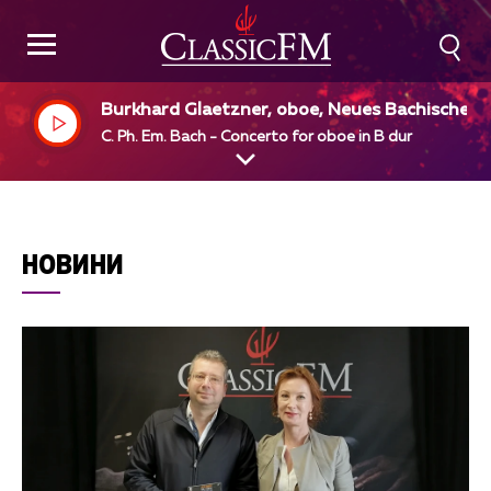
Burkhard Glaetzner, oboe, Neues Bachisches 
ollegium Musicum, Leipzig, Max Pommer, dir
C. Ph. Em. Bach - Concerto for oboe in B dur
НОВИНИ