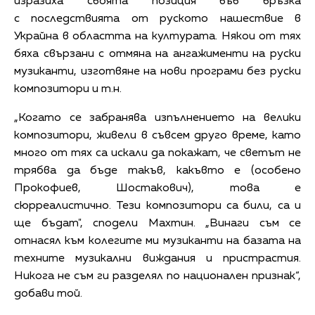
изразиха своята позиция във връзка
с последствията от руското нашествие в
Украйна в областта на културата. Някои от тях
бяха свързани с отмяна на ангажименти на руски
музиканти, изготвяне на нови програми без руски
композитори и т.н.
„Когато се забранява изпълнението на велики
композитори, живели в съвсем друго време, като
много от тях са искали да покажат, че светът не
трябва да бъде такъв, какъвто е (особено
Прокофиев, Шостакович), това е
сюрреалистично. Тези композитори са били, са и
ще бъдат", сподели Махтин. „Винаги съм се
отнасял към колегите ми музиканти на базата на
техните музикални виждания и пристрастия.
Никога не съм ги разделял по национален признак“,
добави той.