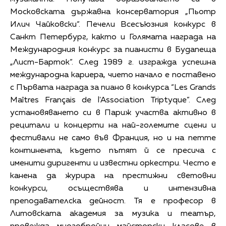
Московската държавна консерватория „Пьотр
Илич Чайковски“. Печели Всесъюзния конкурс в
Санкт Петербург, както и Голямата награда на
Международния конкурс за пианисти в Будапеща
„Лист-Барток“. След 1989 г. изгражда успешна
международна кариера, чието начало е поставено
с Първата награда за пиано в конкурса “Les Grands
Maîtres Français de l'Association Triptyque”. След
установяването си в Париж участва активно в
рецитали и концерти на най-големите сцени и
фестивали не само във Франция, но и на петте
континента, където пътят й се пресича с
именити диригенти и известни оркестри. Често е
канена да журира на престижни световни
конкурси, осъществява и интензивна
преподавателска дейност. Тя е професор в
Литовската академия за музика и театър,