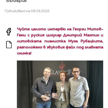
"България"
Публикувано на 08.06.2022
Чуйте цялото интервю на Георги Митов-
Геми с руския цигулар Дмитрий Махтин и
литовската пианистка Муза Рубацките,
разположено в звуковия файл под главната
снимка!