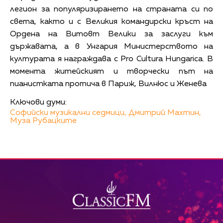
легион за популяризирането на страната си по
света, както и с Великия командирски кръст на
Ордена на Витовт Велики за заслуги към
държавата, а в Унгария Министерството на
културата я награждава с Pro Cultura Hungaricа. В
момента житейският и творчески път на
пианистката протича в Париж, Вилнюс и Женева
Ключови думи:
Софийски музикални седмици,
Дмитрий Махтин,
Муза Рубацките