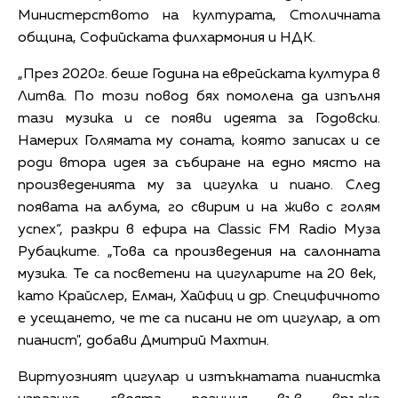
Министерството на културата, Столичната
община, Софийската филхармония и НДК.
„През 2020г. беше Година на еврейската култура в
Литва. По този повод бях помолена да изпълня
тази музика и се появи идеята за Годовски.
Намерих Голямата му соната, която записах и се
роди втора идея за събиране на едно място на
произведенията му за цигулка и пиано. След
появата на албума, го свирим и на живо с голям
успех“, разкри в ефира на Classic FM Radio Муза
Рубацките. „Това са произведения на салонната
музика. Те са посветени на цигуларите на 20 век,
като Крайслер, Елман, Хайфиц и др. Специфичното
е усещането, че те са писани не от цигулар, а от
пианист", добави Дмитрий Махтин.
Виртуозният цигулар и изтъкнатата пианистка