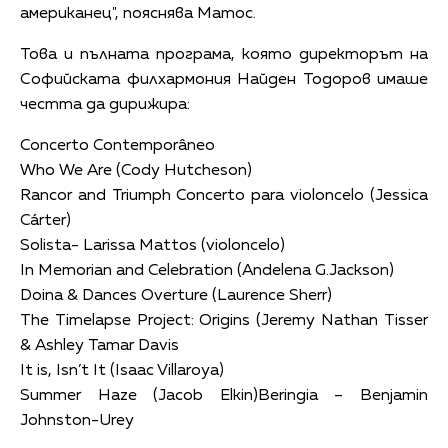
американец", пояснява Матос.
Това и пълната програма, която директорът на
Софийската филхармония Найден Тодоров имаше
честта да дирижира:
Concerto Contemporâneo
Who We Are (Cody Hutcheson)
Rancor and Triumph Concerto para violoncelo (Jessica
Cárter)
Solista- Larissa Mattos (violoncelo)
In Memorian and Celebration (Andelena G.Jackson)
Doina & Dances Overture (Laurence Sherr)
The Timelapse Project: Origins (Jeremy Nathan Tisser
& Ashley Tamar Davis
It is, Isn’t It (Isaac Villaroya)
Summer Haze (Jacob Elkin)Beringia – Benjamin
Johnston-Urey