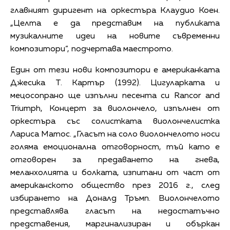
главният диригент на оркестъра Клаудио Коен.
„Целта е да представим на публиката
музикалните идеи на новите съвременни
композитори“, подчертава маестрото.
Един от тези нови композитори е американката
Джесика Т. Картър (1992).
Цигуларката и
мецосопрано ще изпълни песента си Rancor and
Triumph, Концерт за виолончело, изпълнен от
оркестъра със солистката виолончелистка
Лариса Матос.
„Гласът на соло виолончелото носи
голяма емоционална отговорност, тъй като е
отговорен за предаването на гнева,
меланхолията и болката, изпитани от част от
американското общество през 2016 г., след
избирането на Доналд Тръмп.
Виолончелото
представлява гласът на недостатъчно
представения, маргинализиран и объркан