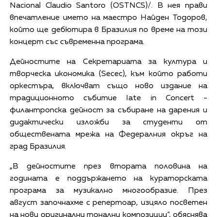
Nacional Claudio Santoro (OSTNCS)/. В нея прави
впечатление името на маестро Найден Тодоров,
който ще дебютира в Бразилия по време на този
концерт със съвременна програма.
Дейностите на Секретариата за култура и
творческа икономика (Secec), към който работи
оркестъра, включват също ново издание на
традиционното събитие Iate in Concert -
филантропска дейност за събиране на дарения и
дидактически изложби за студенти от
обществената мрежа на Федералния окръг на
град Бразилия.
„В дейностите през втората половина на
годината е
поддържането на кураторската
програма за музикално многообразие. През
август започнахме с репертоар, изцяло посветен
на нови оригинални тонални композиции“, обяснява