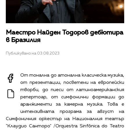
Маестро Найден Тодоров дебютира
в Бразилия
Публикувано на 03.08.2023
От тонална до атонална класическа музика,
от презентации, посветени на европейски
творби, до пиеси от латиноамериканския
репертоар, от симфонични формации до
аранжименти за камерна музика. Това е
интензивната програма за август на
Симфоничния оркестър на Националния театър
"Клаудио Санторо" /Orquestra Sinfônica do Teatro