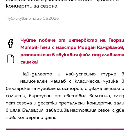
концерти за сезона
Публикувано на 25.06.2026
Чуйте повече от интервюто на Георги
Митов-Геми с маестро Йордан Камджалов,
разположено в звуковия файл под главната
снимка!
Най-дългото и най-успешно турне в
национален мащаб с класическа музика в
българската музикална история, с двама гениални
солисти, виртуози от световна величина, след
пет сезона и десетки препълнени концертни зали
в цяла България, завършва настоящия сезон с две
нови концертни дати!