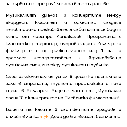
за първи път пред публиката в тези градове.
Музикалният диалог в концертите между
акордеон, кларинет и оркестър създава
неповторимо преживяване, а събитията се водят
лично от маестро Камджалов. Програмата с
класически репертоар, импровизации и български
фолклор е с продължителност над 1 час и
предлага непосредствена и вдъхновяваща
музикална емоция между музиканти и публика.
След изключителния успех в десетки препълнени
зали в страната, турнето продължава с нови
сцени в България. Бъдете част от „Музикална
магия 3” с концертите на Плевенска филхармония!
Билети на касите в съответните градове и
онлайн в линка
тук
. Деца до 6 г. влизат безплатно.