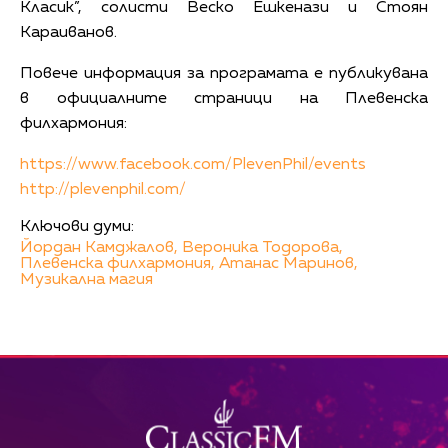
Класик”, солисти Веско Ешкенази и Стоян
Караиванов.
Повече информация за програмата е публикувана
в официалните страници на Плевенска
филхармония:
https://www.facebook.com/PlevenPhil/events
http://plevenphil.com/
Ключови думи:
Йордан Камджалов,
Вероника Тодорова,
Плевенска филхармония,
Атанас Маринов,
Музикална магия