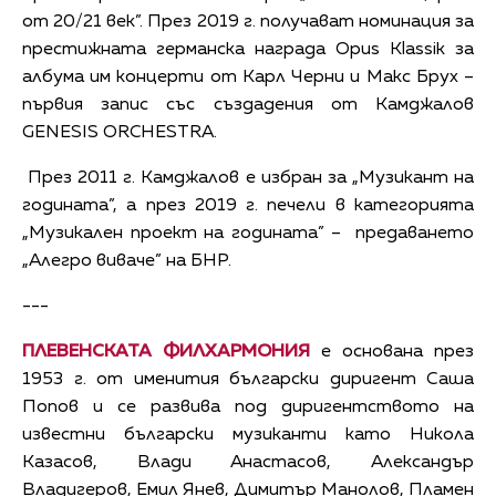
от 20/21 век”. През 2019 г. получават номинация за
престижната германска награда Opus Klassik за
албума им концерти от Карл Черни и Макс Брух –
първия запис със създадения от Камджалов
GENESIS ORCHESTRA.
През 2011 г. Камджалов е избран за „Музикант на
годината”, а през 2019 г. печели в категорията
„Музикален проект на годината” – предаването
„Алегро виваче” на БНР.
---
ПЛЕВЕНСКАТА ФИЛХАРМОНИЯ
е основана през
1953 г. от именития български диригент Саша
Попов и се развива под диригентството на
известни български музиканти като Никола
Казасов, Влади Анастасов, Александър
Владигеров, Емил Янев, Димитър Манолов, Пламен