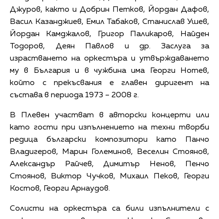
Джуров, както и Добрин Петков, Йордан Дафов,
Васил Казанджиев, Емил Табаков, Станислав Ушев,
Йордан Камджалов, Григор Паликаров, Найден
Тодоров, Деян Павлов и др. Заслуга за
израстването на оркестъра и утвърждаването
му в България и в чужбина има Георги Нотев,
който с прекъсвания е главен диригент на
състава в периода 1973 – 2008 г.
В Плевен участват в авторски концерти или
като гости при изпълнението на техни творби
редица български композитори като Панчо
Владигеров, Марин Големинов, Веселин Стоянов,
Александър Райчев, Димитър Ненов, Пенчо
Стоянов, Виктор Чучков, Михаил Пеков, Георги
Костов, Георги Арнаудов.
Солисти на оркестъра са били изпълнители с