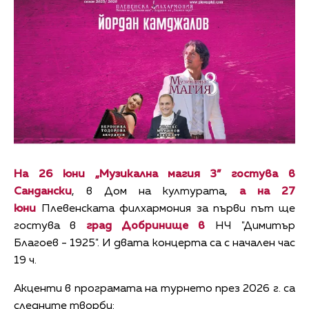
На 26 юни „Музикална магия 3” гостува в
Сандански
, в Дом на културата,
а на 27
юни
Плевенската филхармония за първи път ще
гостува в
град Добринище в
НЧ "Димитър
Благоев - 1925". И двата концерта са с начален час
19 ч.
Акценти в програмата на турнето през 2026 г. са
следните творби: