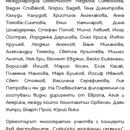
международна известност: Недялка Симеонова,
Вадим Спиваков, Георги Бадев, Гена Димитрова,
Калуди Калудов, Христина Ангелакова, Анна
Томова-Синтова, Емил Камиларов, Дина
Шнайдерман, Стефан Попов, Милчо Левиев, Игор
Ойстрах, Йорданка Дерилова, Олег Криса, Йовчо
Крушев, Людмил Ангелов, Ваня Миланова,
Александру Томеску, Светла Кръстева, Мишел
Льотик, Люк Ери, Бюлент Евджил, Веско Ешкенази,
Борислав Йоцов, Марио Хосен, Елза Касак,
Пламена Мангова, Марк Бушков, Йосиф Иванов,
Свет Стоянов, Василена Серафимова, Лия
Петрова и мн. др. На Плевенската филхармония са
гостували видни диригенти от Европа, Азия и
Америка, между които Константин Орбелян, Даян
Уитри, Екарт Прой, Юрий Янко.
Оркестърът многократно участва с концерти
във фестивалите „Софийски музикални седмици”,