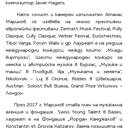
композитор Javier Hagens.
Като солист и камерен изпълнител Атанас
Маринов се изявява на много престижни
европейски фестивали: Zermatt Musik Festival, Pully
Clasique, Cully Clasique, Verbier Fesival, Eurochestries,
Tibor Varga, Forum Walis и др. Лауреат е на редица
международни конкурси, между които: „Млади
виртуози”, Шести международен конкурс за
немска и австрийска музика в Бургас, „Музика и
танци” в Пловдив, Ilija „Музиката и земята”,
Nikolovski – Luj в Скопие, Riddes в Швейцария,
Austrian Soloist във Виена, Grand Prize Virtuosos –
Лондон.
През 2017 г. Маринов става член на музикална
агенция и фондация Swiss Young Talent в Базел,
лауреат е на Фондация „Йордан Камджалов” и
Konstantin et Zinovia Katzarov. Заема позицията на