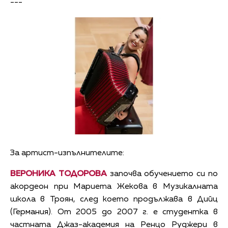
---
За артист-изпълнителите:
ВЕРОНИКА ТОДОРОВА
започва обучението си по
акордеон при Мариета Жекова в Музикалната
школа в Троян, след което продължава в Дийц
(Германия). От 2005 до 2007 г. е студентка в
частната Джаз-академия на Ренцо Руджери в