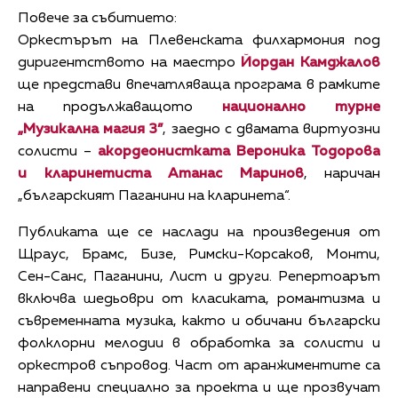
Повече за събитието:
Оркестърът на Плевенската филхармония под
диригентството на маестро
Йордан Камджалов
ще представи впечатляваща програма в рамките
на продължаващото
национално турне
„Музикална магия 3”
, заедно с двамата виртуозни
солисти –
акордеонистката Вероника Тодорова
и кларинетиста Атанас Маринов
, наричан
„българският Паганини на кларинета“.
Публиката ще се наслади на произведения от
Щраус, Брамс, Бизе, Римски-Корсаков, Монти,
Сен-Санс, Паганини, Лист и други. Репертоарът
включва шедьоври от класиката, романтизма и
съвременната музика, както и обичани български
фолклорни мелодии в обработка за солисти и
оркестров съпровод. Част от аранжиментите са
направени специално за проекта и ще прозвучат