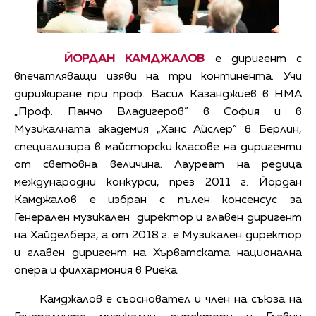
ЙОРДАН КАМДЖАЛОВ
е диригент с
впечатляващи изяви на три континента. Учи
дирижиране при проф. Васил Казанджиев в НМА
„Проф. Панчо Владигеров” в София и в
Музикалната академия „Ханс Айслер” в Берлин,
специализира в майсторски класове на диригенти
от световна величина. Лауреат на редица
международни конкурси, през 2011 г. Йордан
Камджалов е избран с пълен консенсус за
Генерален музикален директор и главен диригент
на Хайделберг, а от 2018 г. е Музикален директор
и главен диригент на Хърватската национална
опера и филхармония в Риека.
Камджалов е съосновател и член на съюза на