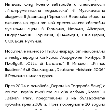
Италия, след което завършва и специалност
„Инструментална педагогика“ в Музикалната
академия в Дармщад (Германия). Вероника свири на
сцената на едни от най-престижните световни
музикални сцени в Германия, Италия, Австрия,
Нидерландия, Норвегия, Финландия, Швейцария,
Словакия, Румъния.
Носител е на много Първи награди от национални
и международни конкурси: Акордеонен конкурс в
Пловдив, „Citta di Lanciano” в Италия, „Primus
Ikaalinen” във Финландия, „Deutsche Meisterin 2006”
в Германия и много други.
През 2004 г. основава „Вероника Тодорова Бенд”, с
който издава първите си два албума „Rosso” и
„Balkan Train”, представени и на българската
публика през 2008 г. През последните 10 години