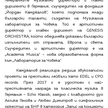
Генералните музикални директори и Главни
диригенти в Германия; съучредител на фондация
„Йордан Камджалов”, която подпомага млади
български таланти; създател на Музикална
лаборатория за Човека. Той е артистичен
директор и главен диригент на GENESIS
ORCHESTRA, който обединява доказани български
изпълнители от страната, Европа и света.
Съучредител и артистичен директор е на
„Academia Musica” – нова образователна форма
към „Лаборатория за Човека”.
Камджалов реализира редица звукозаписни
проекти за престижни лейбъли като EDEL и CPO
records. През 2017 г. е удостоен с най-
престижната награда за класическа музика в
Германия – Echo Klassik, заедно с клавирното дуо
Аглика Генова и Любен Димитров и симфоничния
оркестър на БНР в категория „Запис на концерти