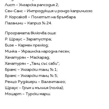
Лист - Унгарска рапсодия 2;
Сен-Санс - Интродукция и рондо капричиозо
Р. Корсаков – Полетът на бръмбара
Паганини – Каприз № 24.
Програмата включва още:
Р. Щраус – Заратустра;
Бизе – Кармен прелюд;
Минка – Украинска народна песен;
Хачатурян – Маскарад;
Хачатурян – „Танц със саби”;
Брамс – Унгарски танц № 1;
Брамс – Унгарски танц № 5;
Ренцо Руджиери – Валентанго;
Щраус - Гръм и мълния (полка);
Моцарт – Турски марш.