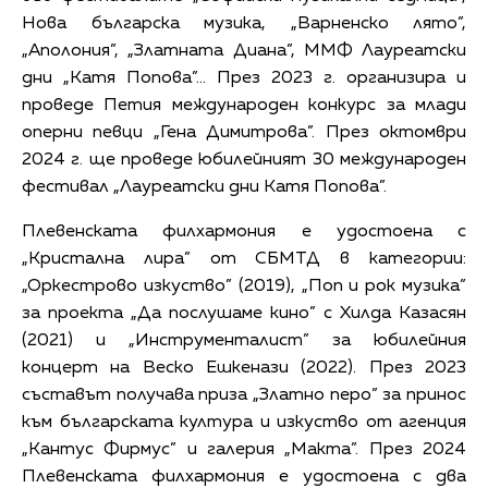
Нова българска музика, „Варненско лято”,
„Аполония”, „Златната Диана”, ММФ Лауреатски
дни „Катя Попова”... През 2023 г. организира и
проведе Петия международен конкурс за млади
оперни певци „Гена Димитрова”. През октомври
2024 г. ще проведе юбилейният 30 международен
фестивал „Лауреатски дни Катя Попова”.
Плевенската филхармония е удостоена с
„Кристална лира” от СБМТД в категории:
„Оркестрово изкуство” (2019), „Поп и рок музика”
за проекта „Да послушаме кино” с Хилда Казасян
(2021) и „Инструменталист” за юбилейния
концерт на Веско Ешкенази (2022). През 2023
съставът получава приза „Златно перо” за принос
към българската култура и изкуство от агенция
„Кантус Фирмус” и галерия „Макта”. През 2024
Плевенската филхармония е удостоена с два