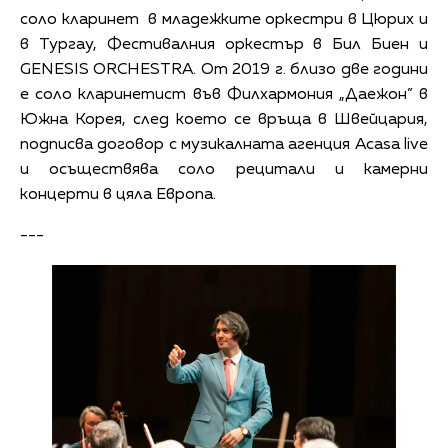
соло кларинет в младежките оркестри в Цюрих и
в Тургау, Фестивалния оркестър в Бил Биен и
GENESIS ORCHESTRA. От 2019 г. близо две години
е соло кларинетист във Филхармония „Даежон” в
Южна Корея, след което се връща в Швейцария,
подписва договор с музикалната агенция Acasa live
и осъществява соло рецитали и камерни
концерти в цяла Европа.
---