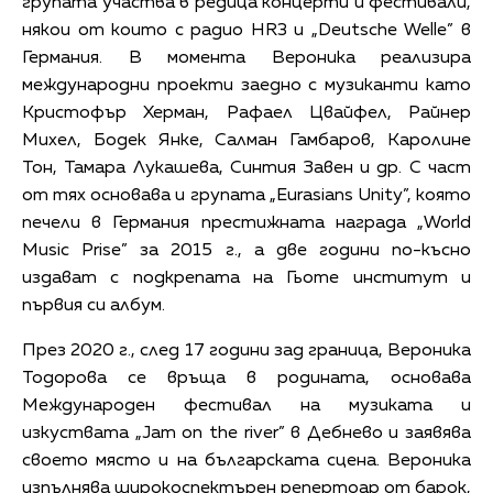
групата участва в редица концерти и фестивали,
някои от които с радио HR3 и „Deutsche Welle” в
Германия. В момента Вероника реализира
международни проекти заедно с музиканти като
Кристофър Херман, Рафаел Цвайфел, Райнер
Михел, Бодек Янке, Салман Гамбаров, Каролине
Тон, Тамара Лукашева, Синтия Завен и др. С част
от тях основава и групата „Eurasians Unity”, която
печели в Германия престижната награда „World
Music Prise” за 2015 г., а две години по-късно
издават с подкрепата на Гьоте институт и
първия си албум.
През 2020 г., след 17 години зад граница, Вероника
Тодорова се връща в родината, основава
Международен фестивал на музиката и
изкуствата „Jam on the river” в Дебнево и заявява
своето място и на българската сцена. Вероника
изпълнява широкоспектърен репертоар от барок,