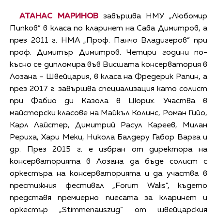
АТАНАС МАРИНОВ
завършва НМУ „Любомир
Пипков” в класа по кларинет на Сава Димитров, а
през 2011 г. НМА „Проф. Панчо Владигеров” при
проф. Димитър Димитров. Четири години по-
късно се дипломира във Висшата консерватория в
Лозана – Швейцария, в класа на Фредерик Рапин, а
през 2017 г. завършва специализация като солист
при Фабио ди Казола в Цюрих. Участва в
майсторски класове на Майкъл Колинс, Роман Гийо,
Карл Лайстер, Димитрий Расул Кареев, Милан
Рериха, Хари Меки, Никола Балдеру Габор Варга и
др. През 2015 г. е избран от директора на
консерваторията в Лозана да бъде солист с
оркестъра на консерваторията и да участва в
престижния фестивал „Forum Walis”, където
представя премиерно пиесата за кларинет и
оркестър „Stimmenauszug” от швейцарския