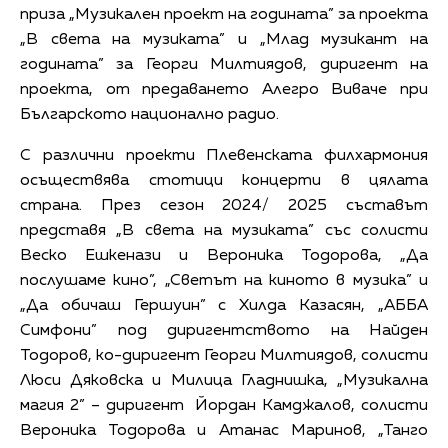
приза „Музикален проект на годината” за проекта
„В света на музиката” и „Млад музикант на
годината” за Георги Милтиядов, диригент на
проекта, от предаването Алегро Виваче при
Българското национално радио.
С различни проекти Плевенската филхармония
осъществява стотици концерти в цялата
страна. През сезон 2024/ 2025 съставът
представя „В света на музиката” със солисти
Веско Ешкенази и Вероника Тодорова, „Да
послушаме кино”, „Светът на киното в музика” и
„Да обичаш Гершуин” с Хилда Казасян, „АББА
Симфони” под диригентството на Найден
Тодоров, ко-диригент Георги Милтиядов, солисти
Люси Дяковска и Милица Гладнишка, „Музикална
магия 2” – диригент Йордан Камджалов, солисти
Вероника Тодорова и Атанас Маринов, „Танго