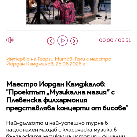
00:00 / 05:51
Интервю на Георги Митов-Геми с маестро
Йордан Камджалов, 25.06.2026 г.
Маестро Йордан Камджалов:
"Проектът „Музикална магия” с
Плевенска филхармония
представлява концерти от бисове"
Най-дългото и най-успешно турне в
национален мащаб с класическа музика в
българската музикална история – финални