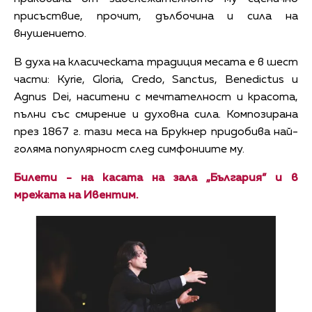
присъствие, прочит, дълбочина и сила на
внушението.
В духа на класическата традиция месата е в шест
части: Kyrie, Gloria, Credo, Sanctus, Benedictus и
Agnus Dei, наситени с мечтателност и красота,
пълни със смирение и духовна сила. Композирана
през 1867 г. тази меса на Брукнер придобива най-
голяма популярност след симфониите му.
Билети
- на касата на зала „България” и в
мрежата на Ивентим
.