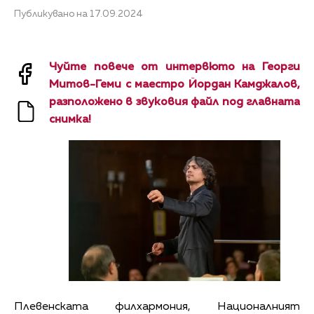
Публикувано на 17.09.2024
Чуйте повече от интервюто на Георги
Митов-Геми с маестро Йордан Камджалов,
разположено в звуковия файл под главната
снимка!
Плевенската филхармония, Националният