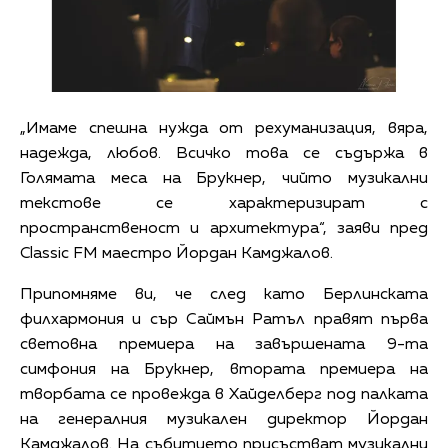
„Имаме спешна нужда от рехуманизация, вяра,
надежда, любов. Всичко това се съдържа в
Голямата меса на Брукнер, чийто музикални
текстове се характеризират с
пространственост и архитектура“, заяви пред
Classic FM маестро Йордан Камджалов.
Припомняме ви, че след като Берлинската
филхармония и сър Саймън Ратъл правят първа
световна премиера на завършената 9-та
симфония на Брукнер, втората премиера на
творбата се провежда в Хайделберг под палката
на генералния музикален директор Йордан
Камджалов. На събитието присъстват музикални