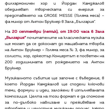
филхармоничен хор и Йордан Камджалов
обединяват творческата си енергия за
представянето на GROßE MESSE (Голяма меса) –
фа минор от Антон Брукнер в Зала „България”.
На
20 септември (петък), от 19:00 часа в Зала
„България”
почитателите на класическата музика
ще могат да се докоснат до мащабната творба
на Антон Брукнер – Голяма меса № 3, фа минор, за
солисти, хор, оркестър.Концертът е посветен на
200 годишнината от рождението на Антон
Брукнер.
Музикалното събитие ще започне с въведение, в
което Йордан Камджалов ще сподели ключови
теми, формули и идеи, заложени в изпълняваната
композиция. Целта на този формат е да спомогне
за по-дълбоко навлизане и преживяване на
творбата и цялостния музикален процес, както