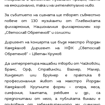
на емоционално, така и на интелектуално ниво.
За събитието на сцената ще творят съвместно
повече от 130 музиканти от Плевенската
филхармония, Националния филхармоничен хор
„Светослав Обретенов” и солисти.
Диригент на концерта ще бъде маестро Йордан
Камджалов. Диригент на НФК „Светослав
Обретенов” – Цветан Крумов.
Да интерпретира мащабни творби от Чайковски,
Брамс, Орф, Стравински, Вагнер, Малер,
Хиндемит или Брукнер е практика в
професионалния живот на маестро Йордан
Камджалов. Крупните форми – опера, меса,
симфония, кантата, реквием и др., са
предпочитани от него, а публиката винаги е
прикована от забележителното му сценично