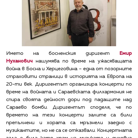
Името на босненския диригент
Емир
Нуханович
нашумява по време на ужасяващата
война в Босна и Херцеговина – една от позорните
страховити страници в историята на Европа на
20-ти век. Диригентът организира концерти по
време на войната и Сараевската филхармония не
спира своята дейност дори под падащите над
Сараево бомби. Диригентът споделя, че по
времето на тези концерти залите са били
препълнени и хората са мръзнели заедно с
музикантите, но не са се отказвали. Концертната