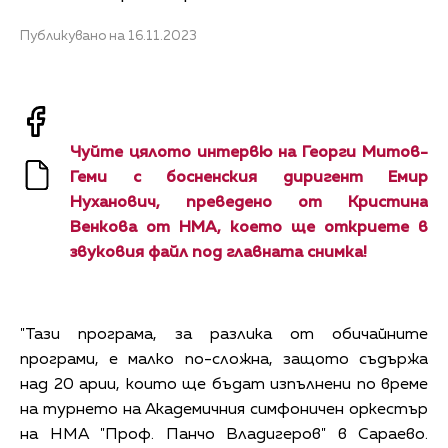
Публикувано на 16.11.2023
Чуйте цялото интервю на Георги Митов-
Геми с босненския диригент Емир
Нуханович, преведено от Кристина
Венкова от НМА, което ще откриете в
звуковия файл под главната снимка!
"Тази програма, за разлика от обичайните
програми, е малко по-сложна, защото съдържа
над 20 арии, които ще бъдат изпълнени по време
на турнето на Академичния симфоничен оркестър
на НМА "Проф. Панчо Владигеров" в Сараево.