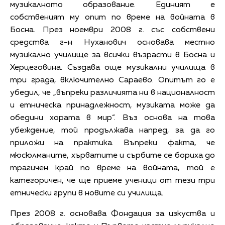
музикалното образование. Единият е
собственият му опит по време на войната в
Босна. През ноември 2008 г. със собствени
средства г-н Нуханович основава местно
музикално училище за всички възрасти в Босна и
Херцеговина. Създава още музикални училища в
три града, включително Сараево. Опитът го е
убедил, че „въпреки различията ни в националност
и етническа принадлежност, музиката може да
обедини хората в мир“. Въз основа на това
убеждение, той продължава напред, за да го
приложи на практика. Въпреки факта, че
мюсюлманите, хърватите и сърбите се бориха до
трагичен край по време на войната, той е
категоричен, че ще приеме ученици от тези три
етнически групи в новите си училища.
През 2008 г. основава Фондация за изкуства и