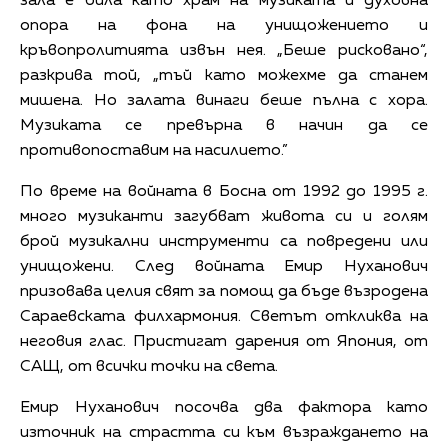
зала е била като храм на музиката и духовна
опора на фона на унищожението и
кръвопролитията извън нея. „Беше рисковано“,
разкрива той, „тъй като можехме да станем
мишена. Но залата винаги беше пълна с хора.
Музиката се превърна в начин да се
противопоставим на насилието.”
По време на войната в Босна от 1992 до 1995 г.
много музиканти загубват живота си и голям
брой музикални инструменти са повредени или
унищожени. След войната Емир Нуханович
призовава целия свят за помощ да бъде възродена
Сараевската филхармония. Светът откликва на
неговия глас. Пристигат дарения от Япония, от
САЩ, от всички точки на света.
Емир Нуханович посочва два фактора като
източник на страстта си към възраждането на