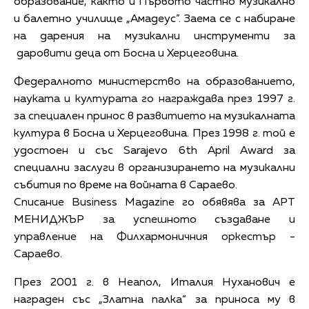
образование, както и Първото частно музикално
и балетно училище „Амадеус”. Заема се с набиране
на дарения на музикални инструменти за
даровити деца от Босна и Херцеговина.
Федералното министерство на образованието,
науката и културата го награждава през 1997 г.
за специален принос в развитието на музикалната
култура в Босна и Херцеговина. През 1998 г. той е
удостоен и със Sarajevo 6th April Award за
специални заслуги в организирането на музикални
събития по време на войната в Сараево.
Списание Business Magazine го обявява за АРТ
МЕНИДЖЪР за успешното създаване и
управление на Филхармоничния оркестър -
Сараево.
През 2001 г. в Неапол, Италия Нуханович е
награден със „Златна палка“ за приноса му в