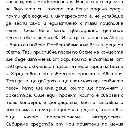
написах, тя е моя композиция. Написах я специално
за внучката си, когато тя беше родена преди
почти две години, и интересното е, че успяваше
да заспи само и единствено с тази приспивна
песен. Сега вече като двегодишно детенце
песента вече не минава. Иска да си играе с майка си
и баща си повече. Посвещаваме я на всички деца по
света. Тази приспивна песен по време на концерта
ще бъде изпълнена от хор, който е съставен от
150 деца, събрани от цялата територия на Босна
и Херцеговина по съвместен проект с Австрия.
Тези деца ще дойдат и ще изпълнят приспивната
песен, като ще има деца, които ще попълнят и
оркестъра. Още един проект, който е свързан с
този концерт, е фондацията, която направих и
която има за цел да подпомага децата, които все
още нямат професионални инструменти.
Събираме средства от мои приятели по целия