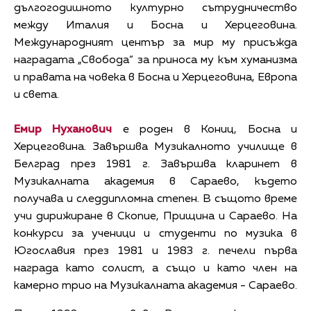
дългогодишното културно сътрудничество
между Италия и Босна и Херцеговина.
Международният център за мир му присъжда
наградата „Свобода“ за приноса му към хуманизма
и правата на човека в Босна и Херцеговина, Европа
и света.
Емир Нуханович
e роден в Кониц, Босна и
Херцеговина. Завършва Музикалното училище в
Белград през 1981 г. Завършва кларинет в
Музикалната академия в Сараево, където
получава и следдипломна степен. В същото време
учи дирижиране в Скопие, Прищина и Сараево. На
конкурси за ученици и студенти по музика в
Югославия през 1981 и 1983 г. печели първа
награда като солист, а също и като член на
камерно трио на Музикалната академия - Сараево.