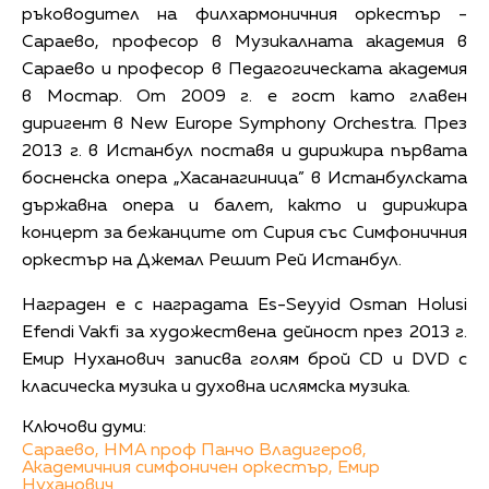
ръководител на филхармоничния оркестър -
Сараево, професор в Музикалната академия в
Сараево и професор в Педагогическата академия
в Мостар. От 2009 г. е гост като главен
диригент в New Europe Symphony Orchestra. През
2013 г. в Истанбул поставя и дирижира първата
босненска опера „Хасанагиница” в Истанбулската
държавна опера и балет, както и дирижира
концерт за бежанците от Сирия със Симфоничния
оркестър на Джемал Решит Рей Истанбул.
Награден е с наградата Es-Seyyid Osman Holusi
Efendi Vakfi за художествена дейност през 2013 г.
Емир Нуханович записва голям брой CD и DVD с
класическа музика и духовна ислямска музика.
Ключови думи:
Сараево,
НМА проф Панчо Владигеров,
Академичния симфоничен оркестър,
Емир
Нуханович