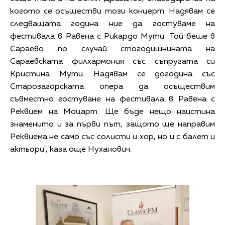
когото се осъществи този концерт. Надявам се
следващата година ние да гостуваме на
фестивала в Равена с Рикардо Мути. Той беше в
Сараево по случай стогодишнината на
Сараевската филхармония със съпругата си
Кристина Мути. Надявам се догодина със
Старозагорската опера да осъществим
съвместно гостуване на фестивала в Равена с
Реквием на Моцарт. Ще бъде нещо наистина
знаменито и за първи път, защото ще направим
Реквиема не само със солисти и хор, но и с балет и
актьори", каза още Нуханович.