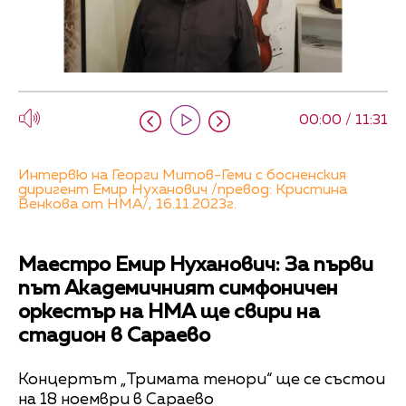
00:00 / 11:31
Интервю на Георги Митов-Геми с босненския
диригент Емир Нуханович /превод: Кристина
Венкова от НМА/, 16.11.2023г.
Маестро Емир Нуханович: За първи
път Академичният симфоничен
оркестър на НМА ще свири на
стадион в Сараево
Концертът „Тримата тенори“ ще се състои
на 18 ноември в Сараево