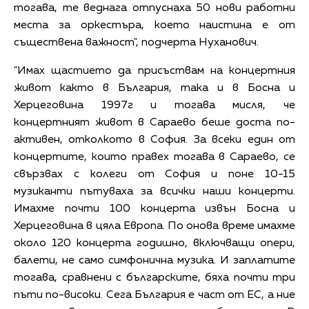
тогава, те веднага отпуснаха 50 нови работни
места за оркестъра, което наистина е от
съществена важност", подчерта Нуханович.
"Имах щастието да присъствам на концертния
живот както в България, така и в Босна и
Херцеговина 1997г и тогава мисля, че
концертният живот в Сараево беше доста по-
активен, отколкото в София. За всеки един от
концертите, които правех тогава в Сараево, се
свързвах с колеги от София и поне 10-15
музиканти пътуваха за всички наши концерти.
Имахме почти 100 концерта извън Босна и
Херцеговина в цяла Европа. По онова време имахме
около 120 концерта годишно, включващи опери,
балети, не само симфонична музика. И заплатите
тогава, сравнени с българските, бяха почти три
пъти по-високи. Сега България е част от ЕС, а ние