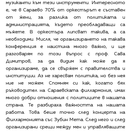
музиканти към тези инструменти. Интересното
е, че в Сараево 70% от оркестърът е съставен
от жени, за разлика от политиката и
администрацията, където преобладаващи са
мъжете. В оркестъра липсват такива, а са
необходими. Мисля, че организирането на такава
конференция е наистина много важно, и ще
разговарям по този въпрос с проф. Сава
Димитров, за да видим как може да я
организираме, да се свържем с правителства и
институции. Аз не харесвам политика, но без нея
ние не можем. Спомням си как, когато бях
ръководител на Сараевската филхармония, имах
много добри отношения с политиците в нашата
страна. Те разбираха важността на нашата
работа. Това беше точно след концерта на
Филхармонията със Зубин Мета. След него и след
организирани срещи между мен и управляващите