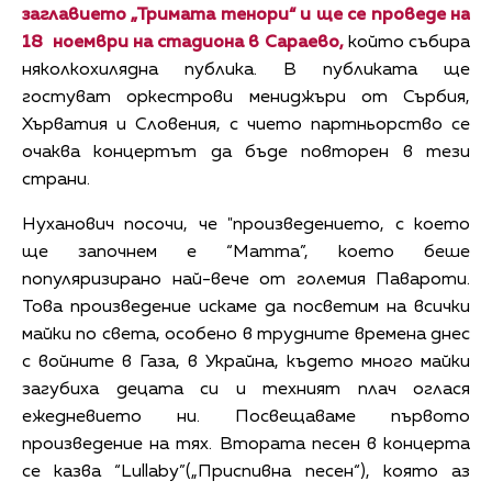
заглавието „Тримата тенори“ и ще се проведе на
18 ноември на стадиона в Сараево,
който събира
няколкохилядна публика. В публиката ще
гостуват оркестрови мениджъри от Сърбия,
Хърватия и Словения, с чието партньорство се
очаква концертът да бъде повторен в тези
страни.
Нуханович посочи, че "произведението, с което
ще започнем е “Mamma”, което беше
популяризирано най-вече от големия Павароти.
Това произведение искаме да посветим на всички
майки по света, особено в трудните времена днес
с войните в Газа, в Украйна, където много майки
загубиха децата си и техният плач оглася
ежедневието ни. Посвещаваме първото
произведение на тях. Втората песен в концерта
се казва “Lullaby”(„Приспивна песен“), която аз