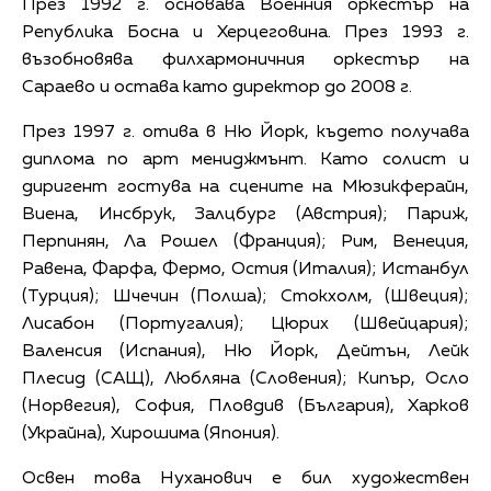
През 1992 г. основава Военния оркестър на
Република Босна и Херцеговина. През 1993 г.
възобновява филхармоничния оркестър на
Сараево и остава като директор до 2008 г.
През 1997 г. отива в Ню Йорк, където получава
диплома по арт мениджмънт. Като солист и
диригент гостува на сцените на Мюзикферайн,
Виена, Инсбрук, Залцбург (Австрия); Париж,
Перпинян, Ла Рошел (Франция); Рим, Венеция,
Равена, Фарфа, Фермо, Остия (Италия); Истанбул
(Турция); Шчечин (Полша); Стокхолм, (Швеция);
Лисабон (Португалия); Цюрих (Швейцария);
Валенсия (Испания), Ню Йорк, Дейтън, Лейк
Плесид (САЩ), Любляна (Словения); Кипър, Осло
(Норвегия), София, Пловдив (България), Харков
(Украйна), Хирошима (Япония).
Освен това Нуханович е бил художествен