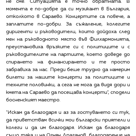
не сме. Ситуацията е точно обратната. В
момента е по-добре да си музикант в България,
отколкото в Сараево. Концертите са повече, а
заплатите по-добри. За съжаление, колегите
диригенти и ръководители, които дойдоха след
мен на ръководното място във Филхармонията,
преустановиха връзките си с политиците и с
ръководителите на партиите, което доведе до
спирането на финансирането и те просто
забравиха за нас. Преди беше трудно да намерим
билети за нашите концерти за политиците и
техните половинки, а сега не мога да видя дори и
кмета на Сараево да посещава концерти", сподели
босненският маестро.
"Искам да благодаря и аз за гостуването си тук,
да приветствам всички мои български приятели и
колеги и да им благодаря. Искам да благодаря
също така и на Огнян Драганов, благодарение на