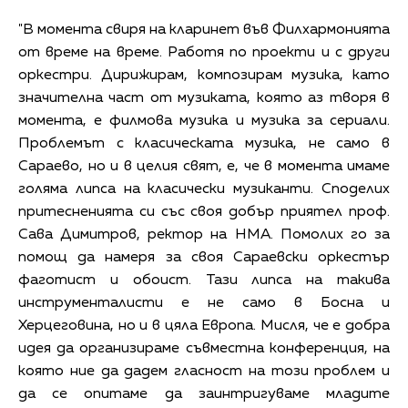
"В момента свиря на кларинет във Филхармонията
от време на време. Работя по проекти и с други
оркестри. Дирижирам, композирам музика, като
значителна част от музиката, която аз творя в
момента, е филмова музика и музика за сериали.
Проблемът с класическата музика, не само в
Сараево, но и в целия свят, е, че в момента имаме
голяма липса на класически музиканти. Споделих
притесненията си със своя добър приятел проф.
Сава Димитров, ректор на НМА. Помолих го за
помощ да намеря за своя Сараевски оркестър
фаготист и обоист. Тази липса на такива
инструменталисти е не само в Босна и
Херцеговина, но и в цяла Европа. Мисля, че е добра
идея да организираме съвместна конференция, на
която ние да дадем гласност на този проблем и
да се опитаме да заинтригуваме младите