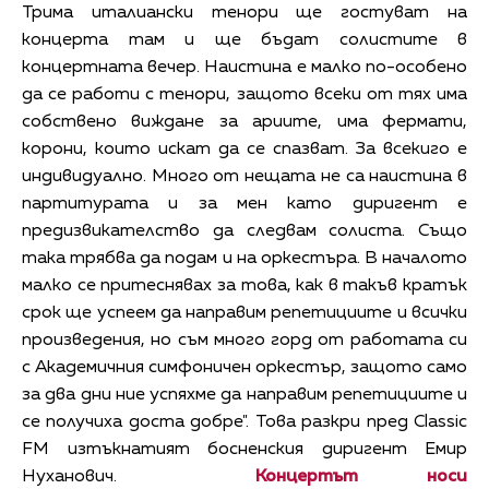
Трима италиански тенори ще гостуват на
концерта там и ще бъдат солистите в
концертната вечер. Наистина е малко по-особено
да се работи с тенори, защото всеки от тях има
собствено виждане за ариите, има фермати,
корони, които искат да се спазват. За всекиго е
индивидуално. Много от нещата не са наистина в
партитурата и за мен като диригент е
предизвикателство да следвам солиста. Също
така трябва да подам и на оркестъра. В началото
малко се притеснявах за това, как в такъв кратък
срок ще успеем да направим репетициите и всички
произведения, но съм много горд от работата си
с Академичния симфоничен оркестър, защото само
за два дни ние успяхме да направим репетициите и
се получиха доста добре". Това разкри пред Classic
FM изтъкнатият босненския диригент
Емир
Нуханович.
Концертът носи