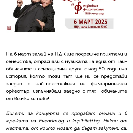
На 6 март зала 1 на НДК ще посрещне приятели и
семейства, отраснали с музиката на една от най-
обичаните и сензационни групи с над 50 годишна
история, която този път ще ни се представи
заедно с най-престижния ни филхармоничен
оркестър, изпълняващ заедно с тях обичаните
от всички хитове!
Билети за концерта
се продават о
нлайн и в
мрежата на Еventim.bg
и
kupibileti.bg
. Някои от
местата, от които могат да бъдат закупени са: