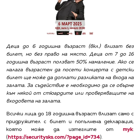
Деца до 6 годишна възраст
(вкл.)
влизат без
билет
, но без право на място
.
Деца от 7 до 16
годишна възраст ползват 50% намаление. Ако се
налага възрастен да посети концерта с детски
билет ще може да доплати разликата на входа на
залата. За съдействие е необходимо да се обърне
към някой от стюардите или проверяващите на
входовета на залата.
Всички лица до 18 годишна възраст влизат само с
придружител с билет и попълнена декларация,
която може да изтеглите от
тук
:
(
https://securitysks.com/?page_id=734
).