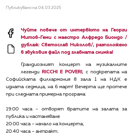
Публикувано на 04.03.2025
Чуйте повече от интервюто на Георги
Митов-Геми с маестро Алфредо Биондо /
дублаж: Светослав Николов/, разположено
в звуковия файл под главната снимка!
Грандиозният концерт на музикалните
легенди
RICCHI E POVERI
, с подкрепата на
Софийската филхармония в зала 1 на НДК е
идната седмица, на 6 март! Вечерта ще протече
при следната примерна програма:
19:00 часа - отворят вратите на залата за
публика и настаняване
20:00 часа – начало на концерта;
20:40 часа – антракт;