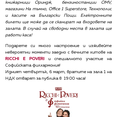
книжарници Ориндж, бензиностанции
OMV,
магазини На тъмно
, Office 1 Superstore
, Технополис
и касите на Български Пощи. Електронните
билети ще може да се сканират на входовете на
залата. В случай на свободни места в залата ще
работи каса!
Подарете си много настроение и изживейте
невероятни моменти заедно с вечните хитове на
RICCHI E POVERI
и специалното участие на
Софийската филхармония!
Идният четвъртък, 6 март, вратите на зала 1 на
НДК отварят за публика в 19:00 часа!