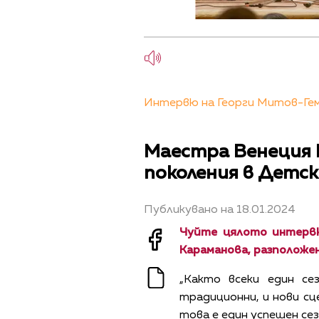
Интервю на Георги Митов-Геми
Маестра Венеция 
поколения в Детск
Публикувано на 18.01.2024
Чуйте цялото интервю
Караманова, разположен
„Както всеки един с
традиционни, и нови сц
това е един успешен сез