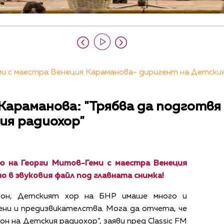
 с маестра Венеция Караманова- диригент на Детския 
Караманова: "Трябва да подготв
ия радиохор"
 на Георги Митов-Геми с маестра Венеция
о в звуковия файл под главната снимка!
езон, Детският хор на БНР имаше много и
ени и предизвикателства. Мога да отчета, че
он на Детския радиохор“, заяви пред Classic FM