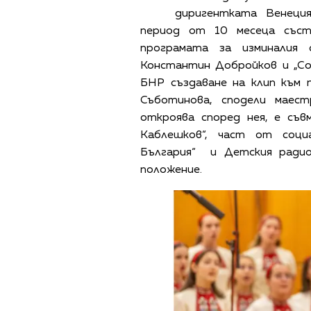
диригентката Венеция
период от 10 месеца съст
програмата за изминалия 
Константин Добройков и „Со
БНР създаване на клип към 
Съботинова, сподели маес
откроява според нея, е съ
Каблешков“, част от соци
България“ и Детския радио
положение.