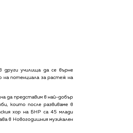
в други училища да се върне
о на потенциала за растеж на
дача да представим в най-добър
би, които после развиваме в
ския хор на БНР са 45 млади
тава в Новогодишния музикален