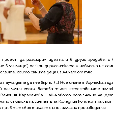
 проект да разширим идеята и в други градове, и 
е в училище“, разкри диригентката и наблегна не сам
 ползите, които самите деца извличат от тях.
а науча дете да пее вярно. (…) Ние имаме творческа за
й-различни епохи. Затова търся естествените залож
и Венеция Караманова. Най-новото попълнение на Дет
 които излязоха на сцената на Коледния концерт на със
а пръв път своя талант с многогласни произведения.