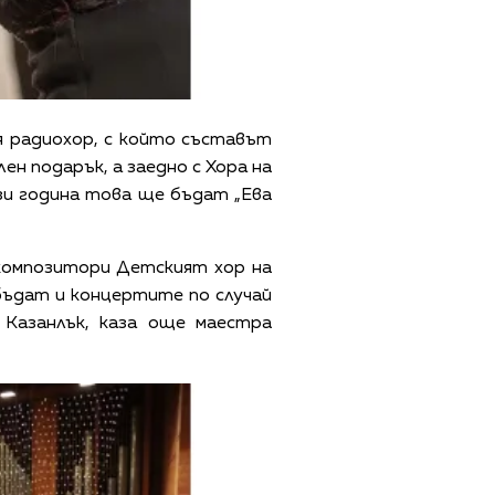
я радиохор, с който съставът
н подарък, а заедно с Хора на
зи година това ще бъдат „Ева
 композитори Детският хор на
бъдат и концертите по случай
Казанлък, каза още маестра