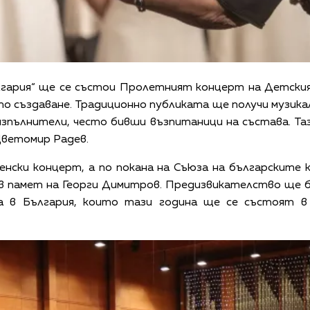
ългария“ ще се състои Пролетният концерт на Детски
о създаване. Традиционно публиката ще получи музикале
изпълнители, често бивши възпитаници на състава. Та
ветомир Радев.
енски концерт, а по покана на Съюза на българските
в памет на Георги Димитров. Предизвикателство ще 
а в България, които тази година ще се състоят в 