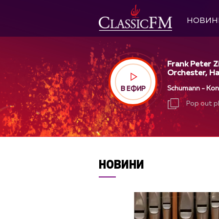
НОВИН
Frank Peter Z
Orchester, Ha
Schumann - Konze
В ЕФИР
Pop out p
Pop out p
НОВИНИ