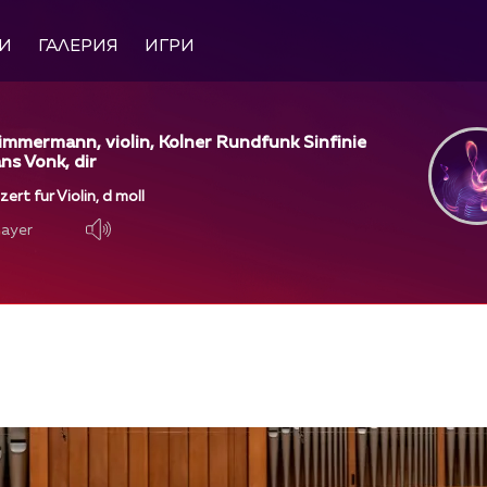
И
ГАЛЕРИЯ
ИГРИ
immermann, violin, Kolner Rundfunk Sinfinie
ns Vonk, dir
rt fur Violin, d moll
layer
layer