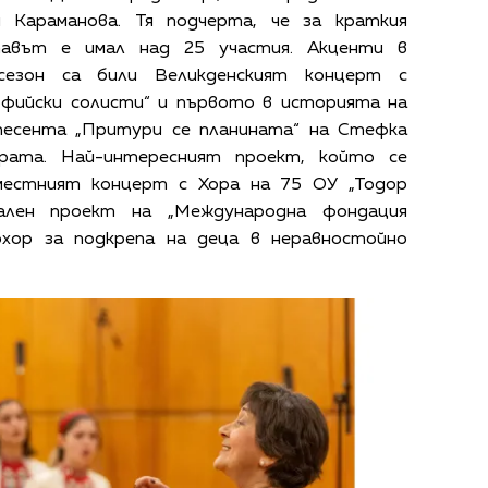
 Караманова. Тя подчерта, че за краткия
авът е имал над 25 участия. Акценти в
сезон са били Великденският концерт с
фийски солисти“ и първото в историята на
песента „Притури се планината“ на Стефка
трата. Най-интересният проект, който се
вместният концерт с Хора на 75 ОУ „Тодор
ален проект на „Международна фондация
хор за подкрепа на деца в неравностойно