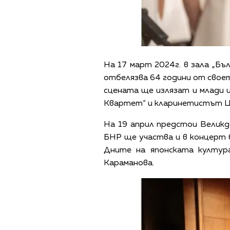
На 17 март 2024г. в зала „Б
отбелязва 64 години от своет
сцената ще излязат и млади 
Квартет“ и кларинетистът Ц
На 19 април предстои Великд
БНР ще участва и в концерт 
Дните на японската култур
Караманова.