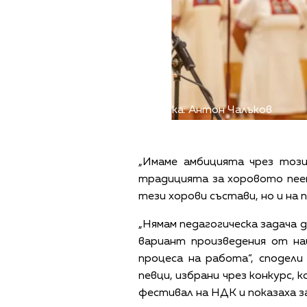
Снимка: Антон Чалъков
„Имаме амбицията чрез този
традицията за хоровото пеен
тези хорови състави, но и на
„Нямам педагогическа задача д
вариант произведения от на
процеса на работа“, сподел
певци, избрани чрез конкурс,
фестивал на НДК и показаха з