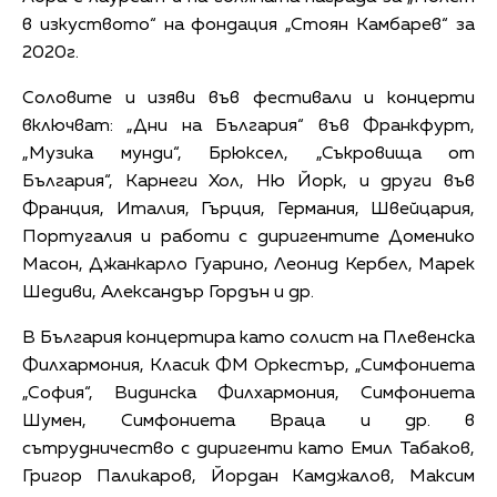
в изкуството“ на фондация „Стоян Камбарев“ за
2020г.
Соловите и изяви във фестивали и концерти
включват: „Дни на България“ във Франкфурт,
„Музика мунди“, Брюксел, „Съкровища от
България“, Карнеги Хол, Ню Йорк, и други във
Франция, Италия, Гърция, Германия, Швейцария,
Португалия и работи с диригентите Доменико
Масон, Джанкарло Гуарино, Леонид Кербел, Марек
Шедиви, Александър Гордън и др.
В България концертира като солист на Плевенска
Филхармония, Класик ФМ Оркестър, „Симфониета
„София“, Видинска Филхармония, Симфониета
Шумен, Симфониета Враца и др. в
сътрудничество с диригенти като Емил Табаков,
Григор Паликаров, Йордан Камджалов, Максим