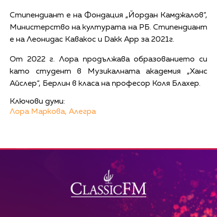
Стипендиант е на Фондация „Йордан Камджалов“,
Министерство на културата на РБ. Стипендиант
е на Леонидас Кавакос и Dakk App за 2021г.
От 2022 г. Лора продължава образованието си
като студент в Музикалната академия „Ханс
Айслер“, Берлин в класа на професор Коля Блахер.
Ключови думи:
Лора Маркова,
Алегра