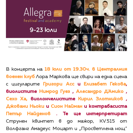
В концерта на
18 юли от 19.30ч. в Централния
военен клуб
Лора Маркова ще свири на една сцена
с цигуларите
Григори Асс
и
Елизабет Гекова
,
виолистите
Нимрод Гуез
,
Алесандро Д'Амико
,
Сехо Ха,
виол
ончелистите
Кирил Злотников
,
Джовани Ньоки
и
Сион Найман
и контрабасиста
Петър Найденов
. Те ще интерпретират
Струнен квинтет в до мажор, КV.515 от
Волфганг Амадеус Моцарт и „Просветлена нощ”