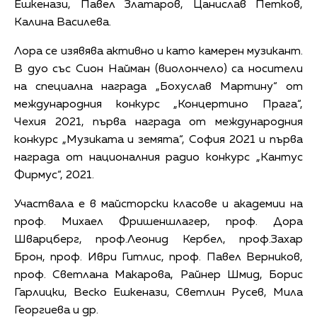
Ешкенази, Павел Златаров, Цанислав Петков,
Калина Василева.
Лора се изявява активно и като камерен музикант.
В дуо със Сион Найман (виолончело) са носители
на специална награда „Бохуслав Мартину“ от
международния конкурс „Концертино Прага“,
Чехия 2021, първа награда от международния
конкурс „Музиката и земята“, София 2021 и първа
награда от националния радио конкурс „Кантус
Фирмус“, 2021.
Участвала е в майсторски класове и академии на
проф. Михаел Фришеншлагер, проф. Дора
Шварцберг, проф.Леонид Кербел, проф.Захар
Брон, проф. Иври Гитлис, проф. Павел Верников,
проф. Светлана Макарова, Райнер Шмид, Борис
Гарлицки, Веско Ешкенази, Светлин Русев, Мила
Георгиева и др.