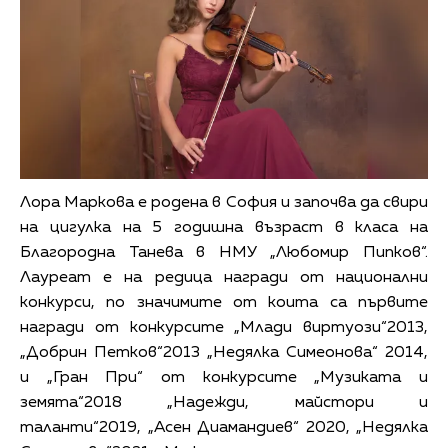
Лора Маркова е родена в София и започва да свири
на цигулка на 5 годишна възраст в класа на
Благородна Танева в НМУ „Любомир Пипков“.
Лауреат е на редица награди от национални
конкурси, по значимите от коита са първите
награди от конкурсите „Млади виртуози“2013,
„Добрин Петков“2013 „Недялка Симеонова“ 2014,
и „Гран При“ от конкурсите „Музиката и
земята“2018 „Надежди, майстори и
таланти“2019, „Асен Диамандиев“ 2020, „Недялка