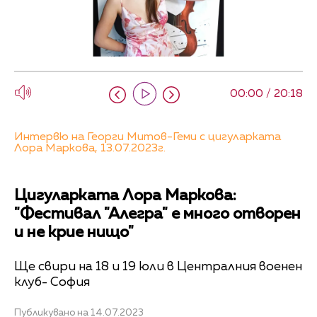
00:00 / 20:18
Интервю на Георги Митов-Геми с цигуларката
Лора Маркова, 13.07.2023г.
Цигуларката Лора Маркова:
"Фестивал "Алегра" е много отворен
и не крие нищо"
Ще свири на 18 и 19 юли в Централния военен
клуб- София
Публикувано на 14.07.2023