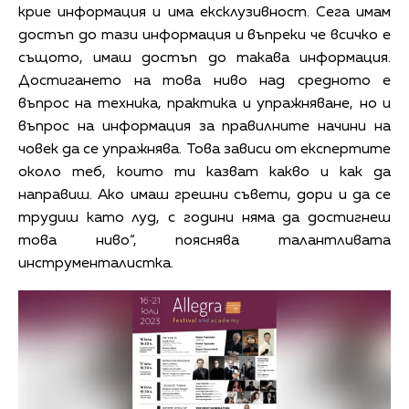
крие информация и има ексклузивност. Сега имам
достъп до тази информация и въпреки че всичко е
същото, имаш достъп до такава информация.
Достигането на това ниво над средното е
въпрос на техника, практика и упражняване, но и
въпрос на информация за правилните начини на
човек да се упражнява. Това зависи от експертите
около теб, които ти казват какво и как да
направиш. Ако имаш грешни съвети, дори и да се
трудиш като луд, с години няма да достигнеш
това ниво“, пояснява талантливата
инструменталистка.