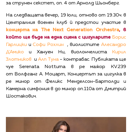
за струнен секстет, оп. 4 от Арнолд Шьонберг.
На следващата вечер, 19 юли, отново от 19.30ч. в
Централния военен клуб й предстои участие в
концерта на
The Next Generation Orchestra
, в
който ще бъде на една сцена с цигуларите
Борис
Гарлицки
и
Софи Рохлин
, виолистите
Алесандро
Д'Амико
и Хануен Ни, виолончелиста
Кирил
Злотников
и
Алп Туна
- контрабас. Публиката ще
чуе Serenata Notturna в ре мажор KV.239
от Волфганг А. Моцарт, Концертът за цигулка в
ре минор от Феликс Менделсон-Бартолди и
Камерна симфония в до минор оп.110а от Дмитрий
Шостакович.