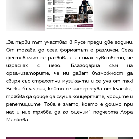
„За първи път участвах в Русе преди две години.
От тогава до сега форматът е различен. Сега
фестивалът се развива и аз имах чувството, че
израснах с него. Благодарна съм на
организаторите, че ми дават възможност да
свиря със страхотни музиканти и се уча от тях!
Всеки българин, който се интересува от класика,
трябва да дойде да слуша концертите, уроците и
репетициите. Това е злато, което е дошло при
нас и ние трябва да го оценим“, подчерта Лора
Маркова.