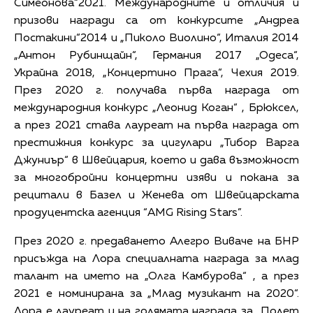
Симеонова“2021. Международните и отличия и
призови награди са от конкурсите „Андреа
Постакини“2014 и „Пиколо Виолино“, Италия 2014
„Антон Рубинщайн“, Германия 2017 „Одеса“,
Украйна 2018, „Концертино Прага“, Чехия 2019.
През 2020 г. получава първа награда от
международния конкурс „Леонид Коган“ , Брюксел,
а през 2021 става лауреат на първа награда от
престижния конкурс за цигулари „Тибор Варга
Джуниър“ в Швейцария, което и дава възможност
за многобройни концертни изяви и покана за
рецитали в Базел и Женева от Швейцарската
продуцентска агенция “AMG Rising Stars”.
През 2020 г. предаването Алегро Виваче на БНР
присъжда на Лора специалната награда за млад
талант на името на „Олга Камбурова“ , а през
2021 е номинирана за „Млад музикант на 2020“.
Лора е лауреат и на голямата награда за „Полет