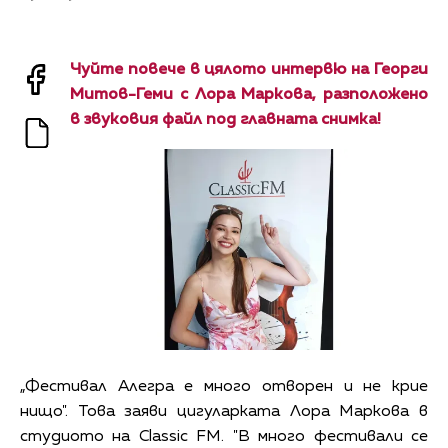
Чуйте повече в цялото интервю на Георги
Митов-Геми с Лора Маркова, разположено
в звуковия файл под главната снимка!
„Фестивал Алегра е много отворен и не крие
нищо". Това заяви цигуларката Лора Маркова в
студиото на Classic FM. "В много фестивали се