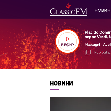
НОВИН
Placido Domin
seppe Verdi, M
Mascagni - Ave 
В ЕФИР
Pop out p
Pop out p
НОВИНИ