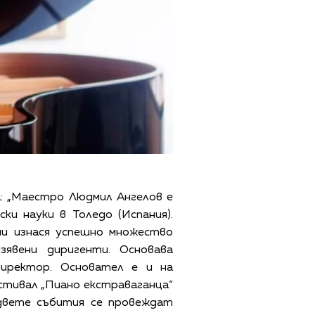
: „Маестро Людмил Ангелов е
ки науки в Толедо (Испания).
ини изнася успешно множество
явени диригенти. Основава
директор. Основател е и на
стивал „Пиано екстраваганца“
 двете събития се провеждат