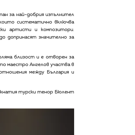
тан за най-добрия изпълнител
 които систематично включва
ски артисти и композитори.
едо допринасят значително за
оляма близост и е отворен за
ато маестро Ангелов участва в
отношения между България и
ъкнатия турски тенор Бюлент