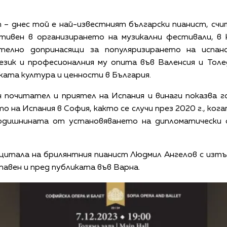
 – днес той е най-известният български пианист, счи
тивен в организирането на музикални фестивали, в
чително допринасящи за популяризирането на испан
език и професионалния му опита във Валенсия и Тол
ата култура и ценности в България.
почитател и приятел на Испания и винаги показва г
 на Испания в София, както се случи през 2020 г., ког
годишнината от установяването на дипломатически 
цитала на брилянтния пианист Людмил Ангелов с изт
авен и пред публиката във Варна.