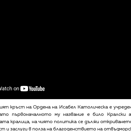
ият кръст на Ордена на Исабел Католическа е учреден
като първоначалното му название е било Кралски 
ата кралица, на чиято политика се дължи откриванет
ост и заслуги в полза на благоденствието на отвъдмо