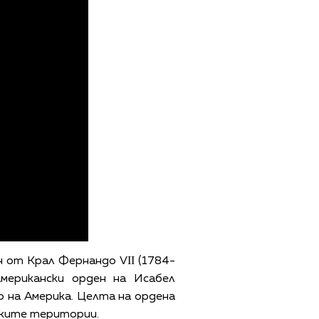
 от Крал Фернандо VІІ (1784-
американски орден на Исабел
о на Америка. Целта на ордена
рските територии.