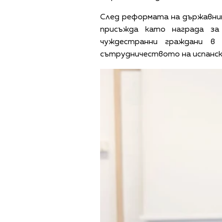
След реформата на държавнит
присъжда като награда за
чуждестранни граждани в
сътрудничеството на испанс