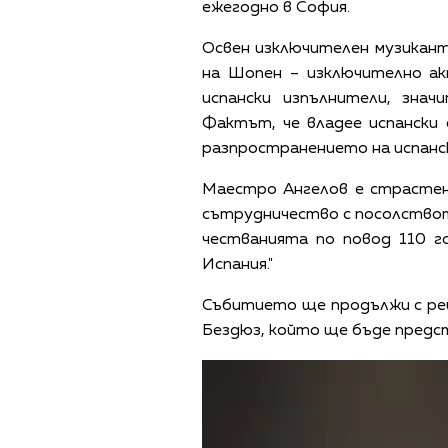
ежегодно в София.
Освен изключителен музикант
на Шопен – изключително ак
испански изпълнители, зна
Фактът, че владее испански 
разпространението на испанск
Маестро Ангелов е страстен 
сътрудничество с посолството
честванията по повод 110 
Испания."
Събитието ще продължи с ре
Бездюз, който ще бъде предст