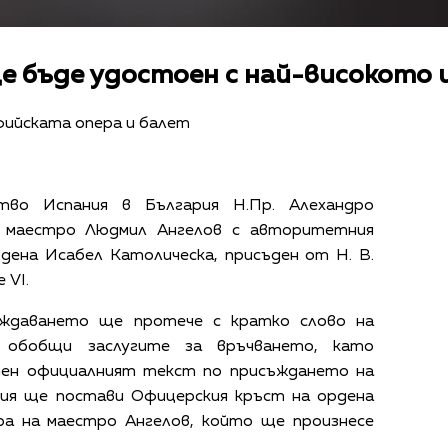
е бъде удостоен с най-високото 
офийската опера и балет
тво Испания в България Н.Пр. Алехандро
маестро Людмил Ангелов с авторитетния
дена Исабел Католическа, присъден от Н. В.
 VI.
аждаването ще протече с кратко слово на
 обобщи заслугите за връчването, като
ен официалният текст по присъждането на
ния ще постави Офицерския кръст на ордена
ра на маестро Ангелов, който ще произнесе