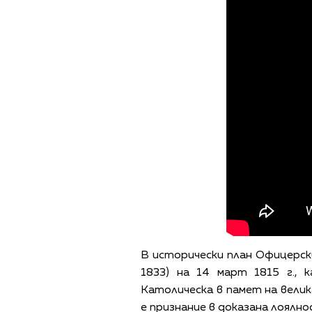
В исторически план Офицерск
1833) на 14 март 1815 г., 
Католическа в памет на велик
е признание в доказана лоялн