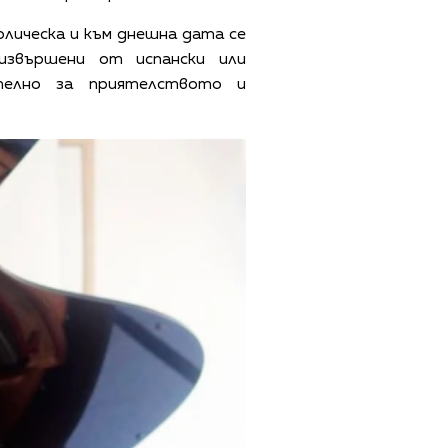
лическа и към днешна дата се
извършени от испански или
телно за приятелството и