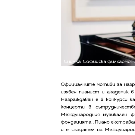
Снимка: Софийска филхармон
Официалните мотиви за нагр
изявен пианист и академик в
Награждаван е в конкурси ка
концерти в сътрудничеств
Международния музикален ф
фондацията „Пиано екстраваг
и е създател на Международ