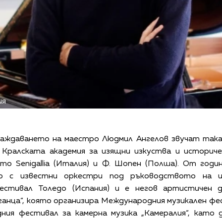
ия
аждаването на маестро Людмил Ангелов звучат така
 Кралската академия за изящни изкуства и историчес
то Senigallia (Италия) и Ф. Шопен (Полша). От год
о с известни оркестри под ръководството на из
естивал Толедо (Испания) и е негов артистичен 
анца“, която организира Международния музикален фе
ния фестивал за камерна музика „Камералия“, като