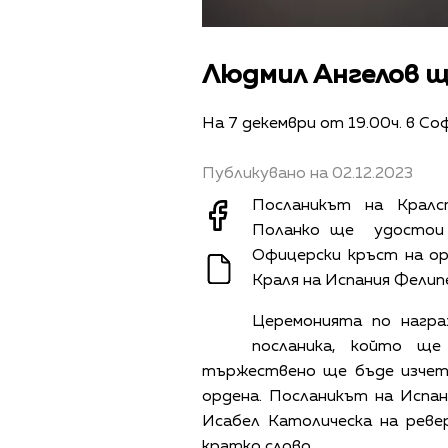
Людмил Ангелов щ
На 7 декември от 19.00ч. в С
Публикувано на 02.12.2023
Посланикът на Кралс
Поланко ще удостои 
Офицерски кръст на ор
Краля на Испания Фелипе
Церемонията по нагр
посланика, който ще
тържествено ще бъде изчет
ордена. Посланикът на Испа
Исабел Католическа на реве
кратко слово.