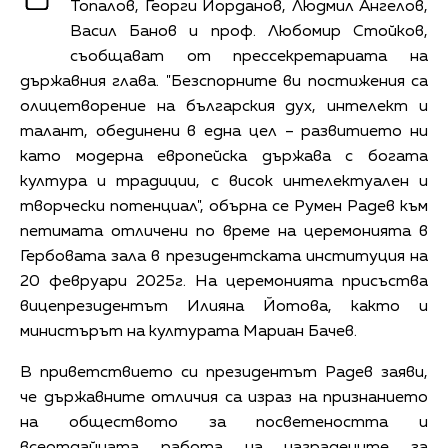
Топалов, Георги Йорданов, Людмил Ангелов,
Васил Банов и проф. Любомир Стойков,
съобщават от прессекретариата на
държавния глава. "Безспорните ви постижения са
олицетворение на българския дух, интелект и
талант, обединени в една цел – развитието ни
като модерна европейска държава с богата
култура и традиции, с висок интелектуален и
творчески потенциал", обърна се Румен Радев към
петимата отличени по време на церемонията в
Гербовата зала в президентската институция на
20 февруари 2025г. На церемонията присъства
вицепрезидентът Илияна Йотова, както и
министърът на културата Мариан Бачев.
В приветствието си президентът Радев заяви,
че държавните отличия са израз на признанието
на обществото за посветеността и
всеотдайната работа на наградените за