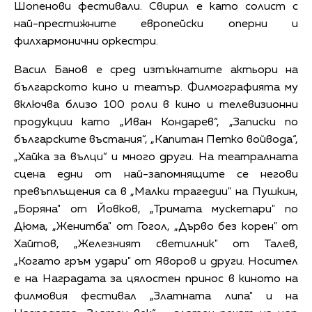
Шопенови фестивали. Свирил е като солист с
най-престижните европейски оперни и
филхармонични оркестри.
Васил Банов е сред изтъкнатите актьори на
българското кино и театър. Филмографията му
включва близо 100 роли в кино и телевизионни
продукции като „Иван Кондарев“, „Записки по
българските въстания“, „Капитан Петко войвода“,
„Хайка за вълци“ и много други. На театралната
сцена едни от най-запомнящите се негови
превъплъщения са в „Малки трагедии" на Пушкин,
„Боряна" от Йовков, „Тримата мускетари" по
Дюма, „Женитба" от Гогол, „Дърво без корен" от
Хайтов, „Железният светилник" от Талев,
„Когато гръм удари" от Яворов и други. Носител
е на Наградата за цялостен принос в киното на
филмовия фестивал „Златната липа" и на