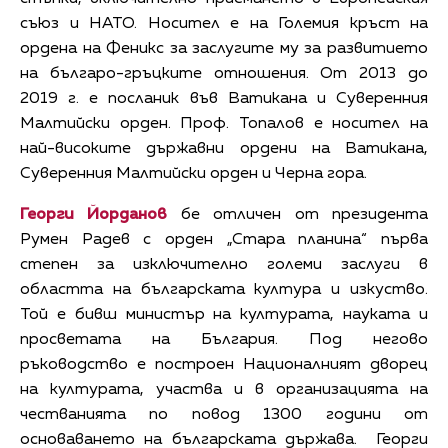
съюз и НАТО. Носител е на Големия кръст на
ордена на Феникс за заслугите му за развитието
на българо-гръцките отношения. От 2013 до
2019 г. е посланик във Ватикана и Суверенния
Малтийски орден. Проф. Топалов е носител на
най-високите държавни ордени на Ватикана,
Суверенния Малтийски орден и Черна гора.
Георги Йорданов
бе отличен от президента
Румен Радев с орден „Стара планина“ първа
степен за изключително големи заслуги в
областта на българската култура и изкуство.
Той е бивш министър на културата, науката и
просветата на България. Под негово
ръководство е построен Националният дворец
на културата, участва и в организацията на
честванията по повод 1300 години от
основаването на българската държава. Георги