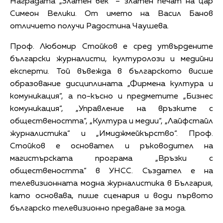
Наградата „Златен век“ – златен печат на цар
Симеон Велики. От името на Васил Банов
отличието получи Радостина Чаушева.
Проф. Любомир Стойков е сред утвърдените
български журналисти, културолози и медийни
експерти. Той въвежда в българското висше
образование дисциплината „Фирмена култура и
комуникация“, а по-късно и предметите „Бизнес
комуникация“, „Управление на връзките с
обществеността“, „Култура и медии“, „Лайфстайл
журналистика“ и „Имиджмейкърство“. Проф.
Стойков е основател и ръководител на
магистърската програма „Връзки с
обществеността“ в УНСС. Създател е на
телевизионната модна журналистика в България,
като основава, пише сценария и води първото
българско телевизионно предаване за мода.