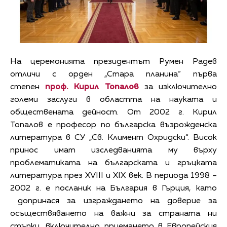
На церемонията президентът Румен Радев
отличи с орден „Стара планина“ първа
степен
проф. Кирил Топалов
за изключително
големи заслуги в областта на науката и
обществената дейност. От 2002 г. Кирил
Топалов е професор по българска възрожденска
литература в СУ „Св. Климент Охридски“. Висок
принос имат изследванията му върху
проблематиката на българската и гръцката
литература през XVIII и XIX век. В периода 1998 –
2002 г. е посланик на България в Гърция, като
допринася за изграждането на доверие за
осъществяването на важни за страната ни
стъпки, включително приемането в Европейския