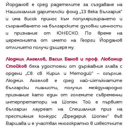
Йорданов е сред радетелите за създаване на
Националния дарителски фонд „13 века България“
и има висок принос към популяризирането и
съхраняването на българските духовни ценности
и признание от ЮНЕСКО. По време на
церемонията от името на Георги Йорданов
отличието получи дъщеря му.
Людмил Ангелов, Васил Банов и проф. Любомир
Стойков
бяха удостоени от държавния глава с
ордени „Св. св. Кирил и Методий“ – огърлие.
Людмил Ангелов е сред най-изтъкнатите
български пианисти, получил международно
признание като един от големите съвременни
интерпретатори на Шопен. Той е първият
българин лауреат на Специалния приз на
престижния конкурс „Фредерик Шопен“ във
Варшава и е участвал многократно в известните