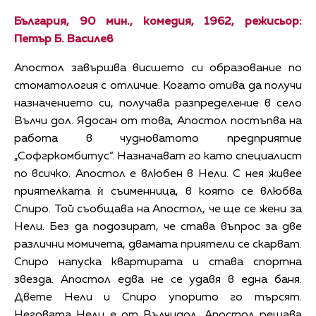
България, 90 мин., комедия, 1962, режисьор:
Петър Б. Василев
Апостол завършва висшето си образование по
стоматология с отличие. Когато отива да получи
назначението си, получава разпределение в село
Вълчи дол. Ядосан от това, Апостол постъпва на
работа в чудноватото предприятие
„Софгркомбитус“. Назначават го като специалист
по всичко. Апостол е влюбен в Нели. С нея живее
приятелката ѝ съименница, в която се влюбва
Спиро. Той съобщава на Апостол, че ще се жени за
Нели. Без да подозират, че става въпрос за две
различни момичета, двамата приятели се скарват.
Спиро напуска квартирата и става спортна
звезда. Апостол едва не се удавя в една баня.
Двете Нели и Спиро упорито го търсят.
Неговата Нели е от Вълчидол. Апостол решава