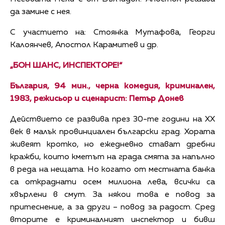
да замине с нея.
С участието на: Стоянка Мутафова, Георги
Калоянчев, Апостол Карамитев и др.
„БОН ШАНС, ИНСПЕКТОРЕ!“
България, 94 мин., черна комедия, криминален,
1983, режисьор и сценарист: Петър Донев
Действието се развива през 30-те години на ХХ
век в малък провинциален български град. Хората
живеят кротко, но ежедневно стават дребни
кражби, които кметът на града смята за напълно
в реда на нещата. Но когато от местната банка
са откраднати осем милиона лева, всички са
хвърлени в смут. За някои това е повод за
притеснение, а за други – повод за радост. Сред
вторите е криминалният инспектор и бивш