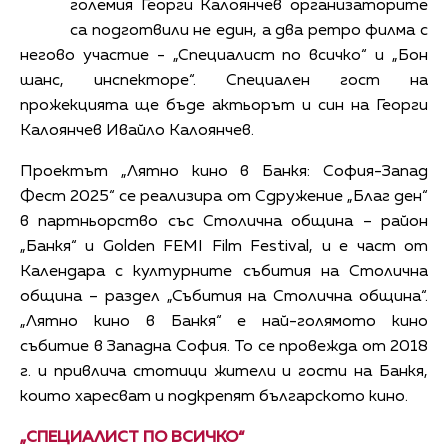
големия Георги Калоянчев организаторите
са подготвили не един, а два ретро филма с
негово участие - „Специалист по всичко“ и „Бон
шанс, инспекторе“. Специален гост на
прожекцията ще бъде актьорът и син на Георги
Калоянчев Ивайло Калоянчев.
Проектът „Лятно кино в Банкя: София-Запад
Фест 2025“ се реализира от Сдружение „Благ ден“
в партньорство със Столична община – район
„Банкя“ и Golden FEMI Film Festival, и е част от
Календара с културните събития на Столична
община – раздел „Събития на Столична община“.
„Лятно кино в Банкя“ е най-голямото кино
събитие в Западна София. То се провежда от 2018
г. и привлича стотици жители и гости на Банкя,
които харесват и подкрепят българското кино.
„СПЕЦИАЛИСТ ПО ВСИЧКО“