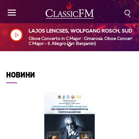
LAJOS LENCSES, WOLFGANG ROSCH, SUDW
STDEUTSCHES KAMMERORCHESTER PFORZH
Oboe Concerto in C Major : Cimarosa: Oboe Concerto i
IM, PAUL ANGERER, DOMENICO CIMAROSA
C Major - II. Allegro (Arr. Benjamin)
НОВИНИ