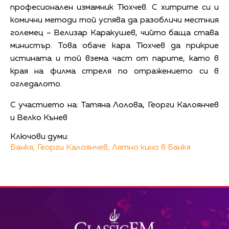
професионален измамник Тюхчев. С хитрите си и
комични методи той успява да разобличи местния
големец – Велизар Каракушев, чийто баща става
министър. Това обаче кара Тюхчев да прикрие
истината и той взема част от парите, като в
края на филма стреля по отражението си в
огледалото.
С участието на: Татяна Лолова, Георги Калоянчев
и Велко Кънев
Ключови думи:
Банкя,
Георги Калоянчев,
Лятно кино в Банкя