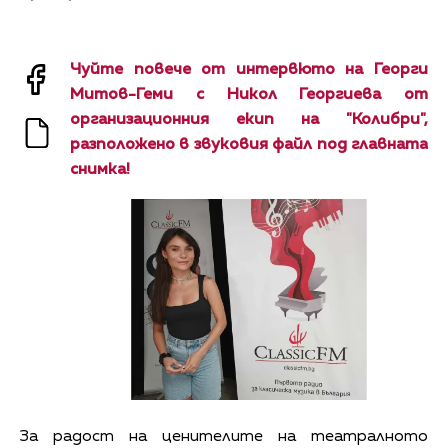
Чуйте повече от интервюто на Георги
Митов-Геми с Никол Георгиева от
организационния екип на "Колибри",
разположено в звуковия файл под главната
снимка!
За радост на ценителите на театралното