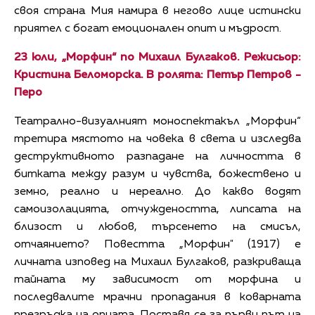
своя страна Мия намира в негово лице истински
приятел с богат емоционален опит и мъдрост.
23 юли, „Морфин“ по Михаил Булгаков. Режисьор:
Кристина Беломорска. В ролята: Петър Петров -
Перо
Театрално-визуалният моноспектакъл „Морфин“
третира мястото на човека в света и изследва
деструктивното разпадане на личността в
битката между разум и чувства, божествено и
земно, реално и нереално. До какво водят
самоизолацията, отчуждеността, липсата на
близост и любов, търсенето на смисъл,
отчаянието? Повестта „Морфин" (1917) е
личната изповед на Михаил Булгаков, разкриваща
тайната му зависимост от морфина и
последвалите мрачни пропадания в коварната