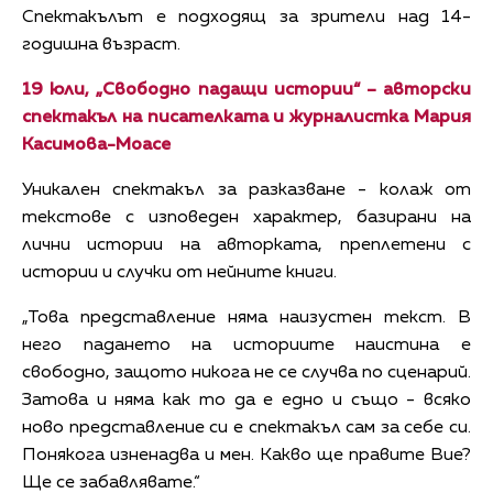
Спектакълът е подходящ за зрители над 14-
годишна възраст.
19 юли, „Свободно падащи истории“ – авторски
спектакъл на писателката и журналистка Мария
Касимова-Моасе
Уникален спектакъл за разказване - колаж от
текстове с изповеден характер, базирани на
лични истории на авторката, преплетени с
истории и случки от нейните книги.
„Това представление няма наизустен текст. В
него падането на историите наистина е
свободно, защото никога не се случва по сценарий.
Затова и няма как то да е едно и също - всяко
ново представление си е спектакъл сам за себе си.
Понякога изненадва и мен. Какво ще правите Вие?
Ще се забавлявате.“