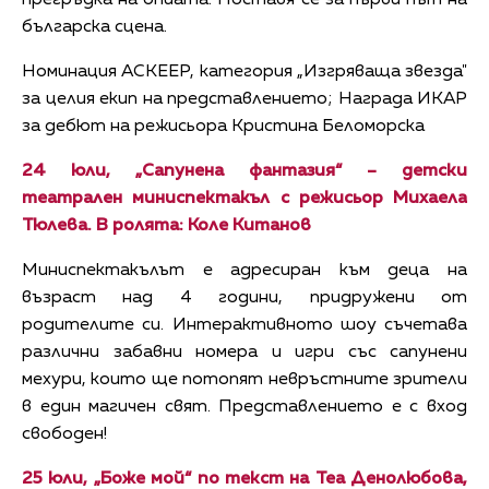
прегръдка на опиата. Поставя се за първи път на
българска сцена.
Номинация АСКЕЕР, категория „Изгряваща звезда"
за целия екип на представлението; Награда ИКАР
за дебют на режисьора Кристина Беломорска
24 юли, „Сапунена фантазия“ – детски
театрален миниспектакъл с режисьор Михаела
Тюлева. В ролята: Коле Китанов
Миниспектакълът е адресиран към деца на
възраст над 4 години, придружени от
родителите си. Интерактивното шоу съчетава
различни забавни номера и игри със сапунени
мехури, които ще потопят невръстните зрители
в един магичен свят. Представлението е с вход
свободен!
25 юли, „Боже мой“ по текст на Теа Денолюбова,