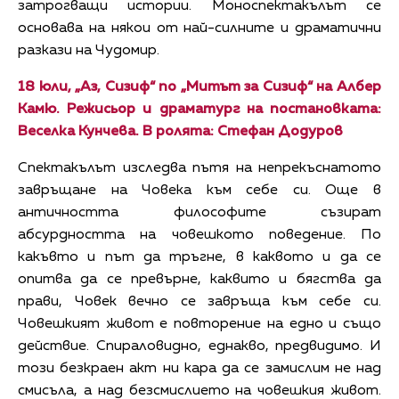
затрогващи истории. Моноспектакълът се
основава на някои от най-силните и драматични
разкази на Чудомир.
18 юли, „Аз, Сизиф“ по „Митът за Сизиф“ на Албер
Камю. Режисьор и драматург на постановката:
Веселка Кунчева. В ролята: Стефан Додуров
Спектакълът изследва пътя на непрекъснатото
завръщане на Човека към себе си. Още в
античността философите съзират
абсурдността на човешкото поведение. По
какъвто и път да тръгне, в каквото и да се
опитва да се превърне, каквито и бягства да
прави, Човек вечно се завръща към себе си.
Човешкият живот е повторение на едно и също
действие. Спираловидно, еднакво, предвидимо. И
този безкраен акт ни кара да се замислим не над
смисъла, а над безсмислието на човешкия живот.