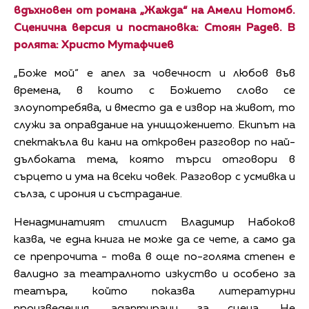
вдъхновен от романа „Жажда“ на Амели Нотомб.
Сценична версия и постановка: Стоян Радев. В
ролята: Христо Мутафчиев
„Боже мой“ е апел за човечност и любов във
времена, в които с Божието слово се
злоупотребява, и вместо да е извор на живот, то
служи за оправдание на унищожението. Екипът на
спектакъла ви кани на откровен разговор по най-
дълбоката тема, която търси отговори в
сърцето и ума на всеки човек. Разговор с усмивка и
сълза, с ирония и състрадание.
Ненадминатият стилист Владимир Набоков
казва, че една книга не може да се чете, а само да
се препрочита - това в още по-голяма степен е
валидно за театралното изкуство и особено за
театъра, който показва литературни