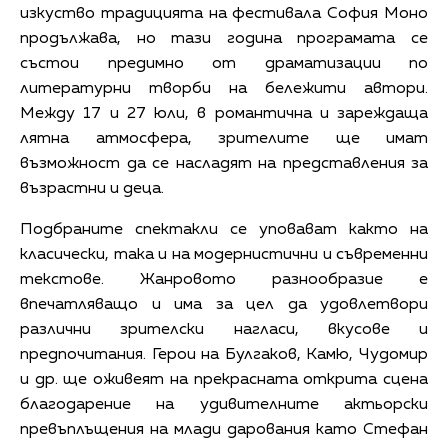
изкуство традицията на фестивала София Моно
продължава, но тази година програмата се
състои предимно от драматизации по
литературни творби на бележити автори.
Между 17 и 27 юли, в романтична и зареждаща
лятна атмосфера, зрителите ще имат
възможност да се насладят на представления за
възрастни и деца.
Подбраните спектакли се уповават както на
класически, така и на модернистични и съвременни
текстове. Жанровото разнообразие е
впечатляващо и има за цел да удовлетвори
различни зрителски нагласи, вкусове и
предпочитания. Герои на Булгаков, Камю, Чудомир
и др. ще оживеят на прекрасната открита сцена
благодарение на удивителните актьорски
превъплъщения на млади дарования като Стефан