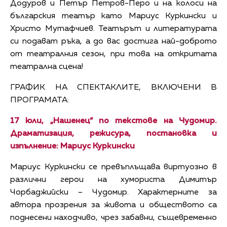
Додуров и Петър Петров-Перо и на колоси на
българския театър като Мариус Куркински и
Христо Мутафчиев. Театърът и литературата
си подават ръка, а до вас достига най-доброто
от театралния сезон, при това на откритата
театрална сцена!
ГРАФИК НА СПЕКТАКЛИТЕ, ВКЛЮЧЕНИ В
ПРОГРАМАТА:
17 юли, „Нашенец“ по текстове на Чудомир.
Драматизация, режисура, постановка и
изпълнение: Мариус Куркински
Мариус Куркински се превъплъщава виртуозно в
различни герои на хумориста Димитър
Чорбаджийски – Чудомир. Характерните за
автора прозрения за живота и обществото са
поднесени находчиво, чрез забавни, същевременно