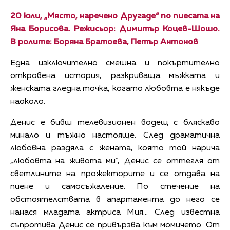
20 юли, „Място, наречено Другаде“ по пиесата на
Яна Борисова. Режисьор: Димитър Коцев-Шошо.
В ролите: Боряна Братоева, Петър Антонов
Една изключително смешна и покъртително
откровена история, разкриваща мъжката и
женската гледна точка, когато любовта е някъде
наоколо.
Денис е бивш телевизионен водещ с бляскаво
минало и тъжно настояще. След драматична
любовна раздяла с жената, която той нарича
„любовта на живота ми“, Денис се оттегля от
светлините на прожекторите и се отдава на
пиене и самосъжаление. По стечение на
обстоятелствата в апартамента до него се
нанася младата актриса Мия... След известна
съпротива Денис се привързва към момичето. От