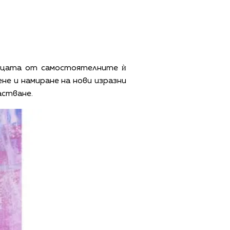
дицата от самостоятелните ѝ
не и намиране на нови изразни
астване.