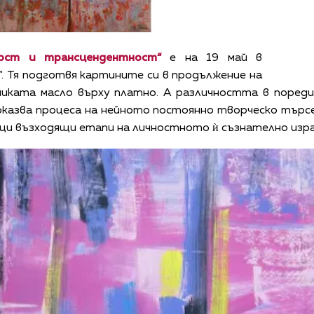
гост и трансцендентност
“
е на 19 май в
. Тя подготвя картините си в продължение на
хниката масло върху платно. А различността в поре
казва процеса на нейното постоянно творческо търсе
ащи възходящи етапи на личностното ѝ съзнателно изр