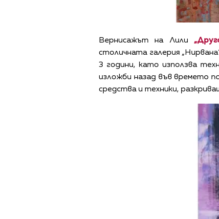
Вернисажът на Лили
„Дру
столичната галерия „Нирвана“
3 години, като използва те
изложби назад във времето по
средства и техники, разкрив