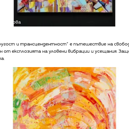
 Сотирова
угост и трансцендентност“ е пътешествие на свободн
н от експлозията на уловени вибрации и усещания. За
а.