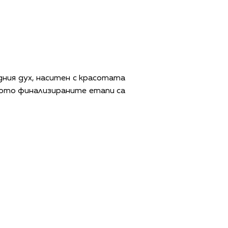
ия дух, наситен с красотата
щото финализираните етапи са