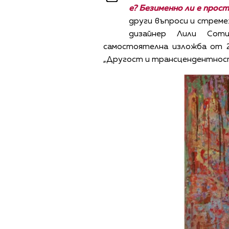
е? Безименно ли е про
други въпроси и стреме
дизайнер Лили Сот
самостоятелна изложба от 2
„Другост и трансцендентност