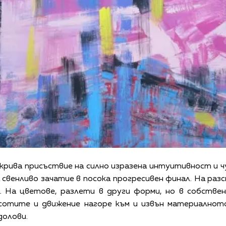
крива присъствие на силно изразена интуитивност и 
свенливо зачатие в посока прогресивен финал. На разс
. На цветове, разлети в други форми, но в собстве
висотите и движение нагоре към и извън материалнот
долови.