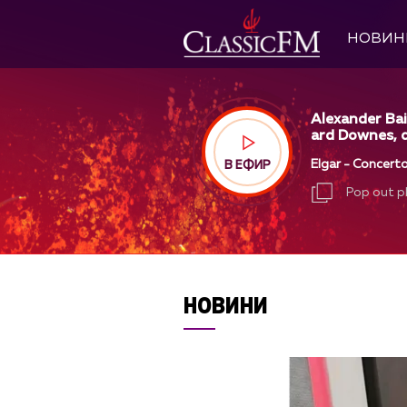
НОВИН
Alexander Bai
ard Downes, d
Elgar - Concerto
В ЕФИР
Pop out p
Pop out p
НОВИНИ