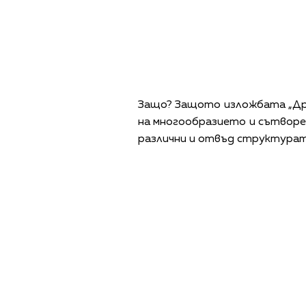
Снимка: Личен архив на Лили
Защо? Защото изложбата „Др
на многообразието и сътворе
различни и отвъд структурат