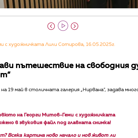
 с художничката Лили Сотирова, 16.05.2025г.
ави пътешествие на свободния ду
ст“
на 19 май в столичната галерия „Нирвана“, задава мног
рвюто на Георги Митов-Геми с художничката
жено в звуковия файл под главната снимка!
т? Всяка картина ново начало и нов живот ли