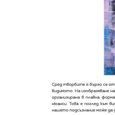
Сред творбите ѝ бързо се от
видимото. На изобразяване на 
организирана в плавна форма
нюанси. Това е поглед към 
нашето подсъзнание може да 