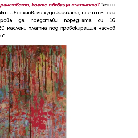
странството, което обхваща платното?
Тези и
жи са вдъхновили художничката, поет и моден
ирова да представи поредната си 16
0 маслени платна под провокиращия наслов
“.