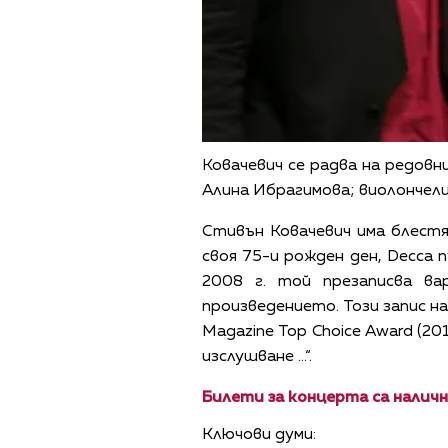
Ковачевич се радва на редовн
Алина Ибрагимова; виолончел
Стивън Ковачевич има блестящ
своя 75-и рожден ден, Decca п
2008 г. той презаписва ва
произведението. Този запис на 
Magazine Top Choice Award (2
изслушване ...“.
Билети за концерта са налични
Ключови думи: