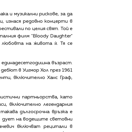
ака и музикални рискове, за да
и, изнася редовно концерти в
естивали по целия свят. Той е
алния филм "Bloody Daughter"
 любовта на живота ѝ. Тя се
а единадесетгодишна възраст.
и дебют в Уигмор Хол през 1961
нти, включително Ханс Граф,
тистични партньорства, като
си, включително легендарния
такава дългосрочна връзка е
в дует на водещите световни
ачевич включват рецитали в