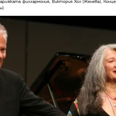
арижката филхармония, Виктория Хол (Женева), Конц
н).