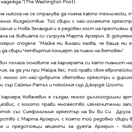
 надежда ”(The Washington Post).
че никога не се страхува да поема както технически, т
елно въздействие. Той свири с най-големите оркестр
ралия и Нова Зеландия и е редовен гост на престижни ф
ла на бившата си съпруга Марта Аргерич. В документ
ерич споделя: "Майка ми винаги казва, че баща ми е
а да свири Четвъртия концерт за пиано на Бетовен."
евич полага основите на кариерата си като пианист н
ия, за да учи при Майра Хес, той прави своя европейск
 с много от най-добрите световни оркестри и дириге
н, сър Саймън Ратъл и покойния сър Джордж Шолти.
 кариера Ковачевич е създал много дългогодишни ар
Дейвис, с когото прави множество изключителни запи
ток със Симфоничния оркестър на Би Би Си. Друга 
рство с Марта Аргерич, с която той редовно свири 
те и предстоящи акценти за дуета Аргерич - Ков