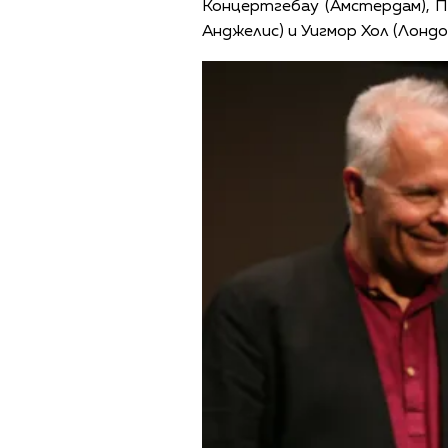
Концертгебау (Амстердам), П
Анджелис) и Уигмор Хол (Лондо