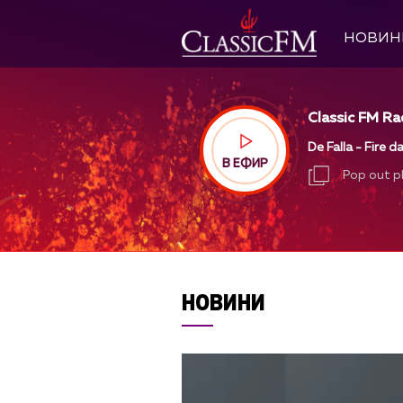
НОВИН
Classic FM Ra
De Falla - Fire d
В ЕФИР
Pop out p
Pop out p
НОВИНИ