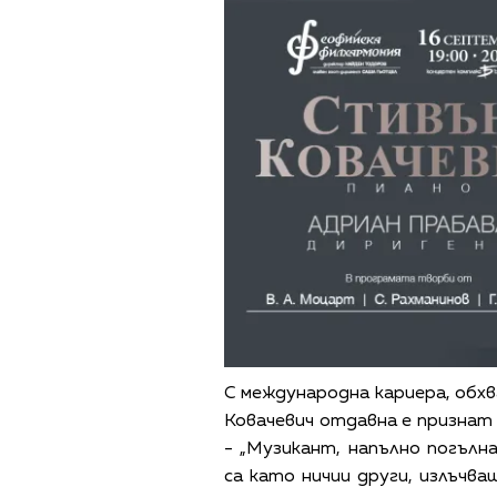
С международна кариера, об
Ковачевич отдавна е призна
- „Музикант, напълно погъл
са като ничии други, излъчв