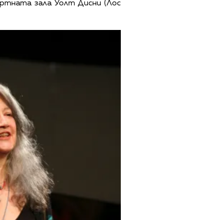
ертната зала Уолт Дисни (Лос