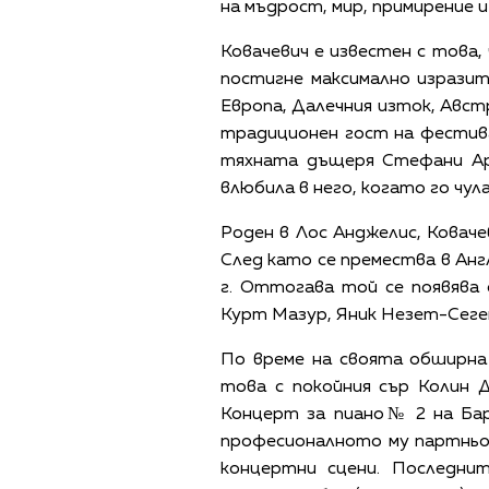
на мъдрост, мир, примирение и
Ковачевич е известен с това, 
постигне максимално изразит
Европа, Далечния изток, Авст
традиционен гост на фестива
тяхната дъщеря Стефани Арг
влюбила в него, когато го чул
Роден в Лос Анджелис, Ковач
След като се премества в Англ
г. Оттогава той се появява
Курт Мазур, Яник Незет-Сеге
По време на своята обширна
това с покойния сър Колин 
Концерт за пиано№ 2 на Бар
професионалното му партньо
концертни сцени. Последни