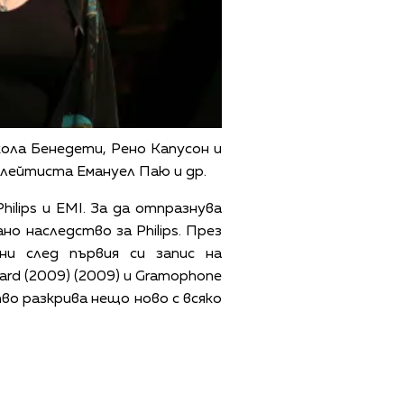
кола Бенедети, Рено Капусон и
флейтиста Емануел Паю и др.
ilips и EMI. За да отпразнува
но наследство за Philips. През
ни след първия си запис на
ward (2009) (2009) и Gramophone
во разкрива нещо ново с всяко