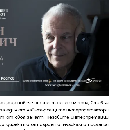
хващаща повече от шест десетилетия, Стивън
т за един от най-търсещите интерпретатори
нат от своя занаят, неговите интерпретации
ащи директно от сърцето: музикални послания