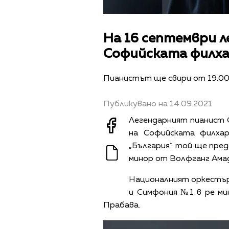
На 16 септември л
Софийската филх
Пианистът ще свири от 19.00ч
Публикувано на 14.09.2021
Легендарният пианист 
на Софийската филхар
„България“ той ще пред
минор от Волфганг Ама
Националният оркестър 
и Симфония №1 в ре ми
Прабава.