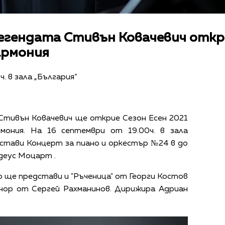
егендата Стивън Ковачевич откри
армония
. в зала „България“
Стивън Ковачевич ще открие Сезон Есен 2021
мония. На 16 септември от 19.00ч. в зала
стави Концерт за пиано и оркестър №24 в до
деус Моцарт .
ще представи и "Ръченица" от Георги Костов
нор от Сергей Рахманинов. Дирижира Адриан