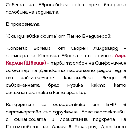
Съвета на Европейския съюз през втората
половина на годината.
В програмата:
"Скандинавска сюита" от Панчо Владигеров;
"Concerto Borealis" от Сьорен Хилдгаард -
премиера за Източна Европа - със солист
Ларс
Карлин (Швеция)
- първи тромбон на Симфоничния
оркестър на Датското национално радио, една
от най-големите скандинавски звезди в
съвременната брас музика както като
изпълнител, така и като аранжор.
Концертът се осъществява от БНР в
партньорство със сдружение "Брас перспективи"
с финансовата и логистична подкрепа на
Посолството на Дания в България, Датското