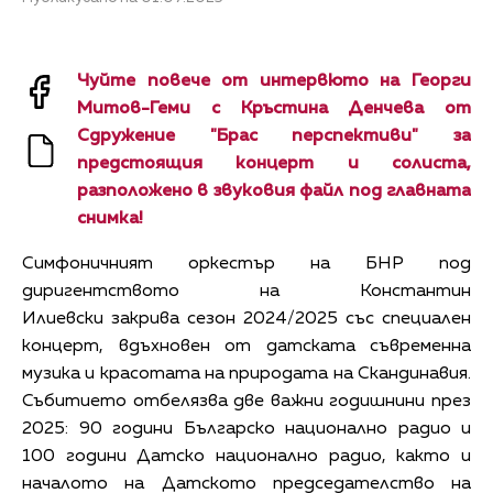
Чуйте повече от интервюто на Георги
Митов-Геми с Кръстина Денчева от
Сдружение "Брас перспективи" за
предстоящия концерт и солиста,
разположено в звуковия файл под главната
снимка!
Симфоничният оркестър на БНР под
диригентството на Константин
Илиевски закрива сезон 2024/2025 със специален
концерт, вдъхновен от датската съвременна
музика и красотата на природата на Скандинавия.
Събитието отбелязва две важни годишнини през
2025: 90 години Българско национално радио и
100 години Датско национално радио, както и
началото на Датското председателство на