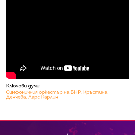
Ключови думи:
Симфоничния оркестър на БНР,
Кръстина
Денчева,
Ларс Карлин