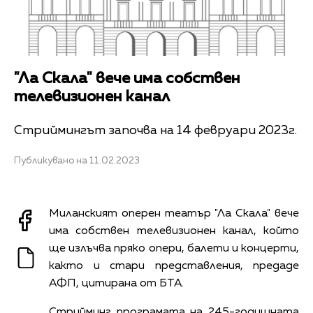
"Ла Скала" вече има собствен
телевизионен канал
Стриймингът започва на 14 февруари 2023г.
Публикувано на 11.02.2023
Миланският оперен театър "Ла Скала" вече
има собствен телевизионен канал, който
ще излъчва пряко опери, балети и концерти,
както и стари представления, предаде
АФП, цитирана от БТА.
Стрийминг програмата на 245-годишната