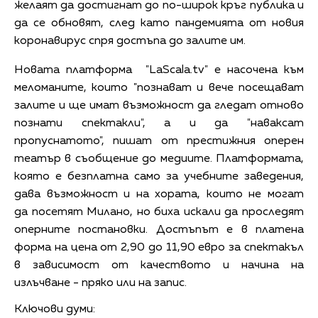
желаят да достигнат до по-широк кръг публика и
да се обновят, след като пандемията от новия
коронавирус спря достъпа до залите им.
Новата платформа "LaScala.tv" е насочена към
меломаните, които "познават и вече посещават
залите и ще имат възможност да гледат отново
познати спектакли", а и да "наваксат
пропуснатото", пишат от престижния оперен
театър в съобщение до медиите. Платформата,
която е безплатна само за учебните заведения,
дава възможност и на хората, които не могат
да посетят Милано, но биха искали да проследят
оперните постановки. Достъпът е в платена
форма на цена от 2,90 до 11,90 евро за спектакъл
в зависимост от качеството и начина на
излъчване - пряко или на запис.
Ключови думи: