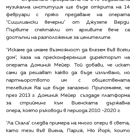
музикална институция ще бъде открита на 14
февруари с пряко предаване на операта
"Сицилиански вечерни" от Джузепе Верди.
Първите спектакли от архивите вече са
достъпни на разположение за ценителите.
"Искаме да имаме възможност да влезем във всеки
дом", каза на пресконференция директорът на
операта Доминик Мейер. Той добави, че искат
сами да решават какво да бъде излъчвано, но
партньорството им с обществената
телевизия Rai ще бъде запазено. Припомняме, че
през 2013 г. Доминик Мейер създаде платформа
за стрийминг към Виенската държавна
опера, която ръководи в периода 2010 -2020 г.
"Ла Скала" следва примера на много опери в света,
като тези във Виена, Париж, Ню Йорк, които