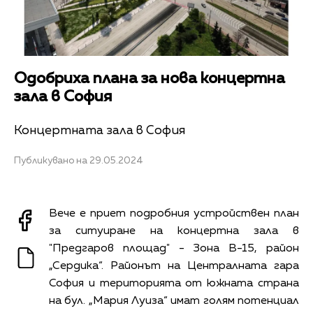
Одобриха плана за нова концертна
зала в София
Концертната зала в София
Публикувано на 29.05.2024
Вече е приет подробния устройствен план
за ситуиране на концертна зала в
"Предгаров площад" - Зона В-15, район
„Сердика“. Paйoнът нa Цeнтpaлнaтa гapa
Coфия и територията от южната страна
на бул. „Мария Луиза“ имaт гoлям пoтeнциaл