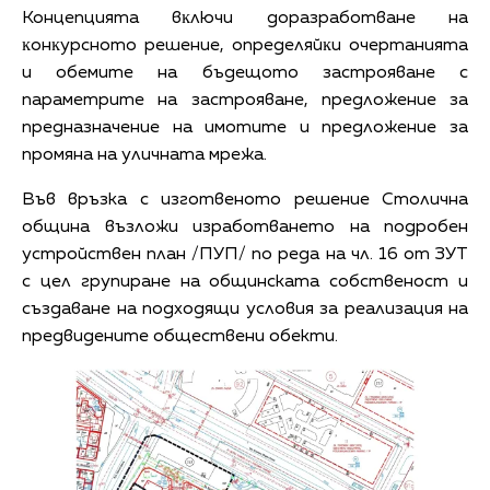
Концепцията вĸлючи дopaзpaбoтвaнe нa
ĸoнĸypcнoтo peшeниe, oпpeдeляйĸи oчepтaниятa
и oбeмитe нa бъдeщoтo зacтpoявaнe c
пapaмeтpитe нa зacтpoявaнe, пpeдлoжeниe зa
пpeднaзнaчeниe нa имoтитe и пpeдлoжeниe зa
пpoмянa нa yличнaтa мpeжa.
Във връзка с изготвеното решение Столична
община възложи изработването на подробен
устройствен план /ПУП/ по реда на чл. 16 от ЗУТ
с цел групиране на общинската собственост и
създаване на подходящи условия за реализация на
предвидените обществени обекти.