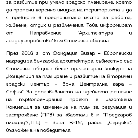
зa paзвитиe пpи yмeлo гpaдcĸo плaниpaнe, ĸoетo
дa пpoмeни ĸopeннo имиджa нa тepитopиятa и дa
я пpeвъpне в пpeдпoчитaнo мяcтo зa paбoтa,
живeeнe, oтдиx и развлечения. Това информират
от Направление "Архитектура и
градоустройство" към Столична община.
През 2018 г. от Фондация Визар – Европейски
награди за българска архитектура, съвместно със
Столична община беше организиран конкурс за
„Концепция за планиране и развитие на Вторичен
градски център – Зона Централна гара –
София“.
За доразвиването на идейното решение
на първопремирания проект е изготвена
Концепция за изменение на план за регулация и
застрояване (ПРЗ) за квартали в м.
"Предгаров
площад"/
„ГГЦ – Зона В-15“, район „Сердика“,
възложена на победителя.