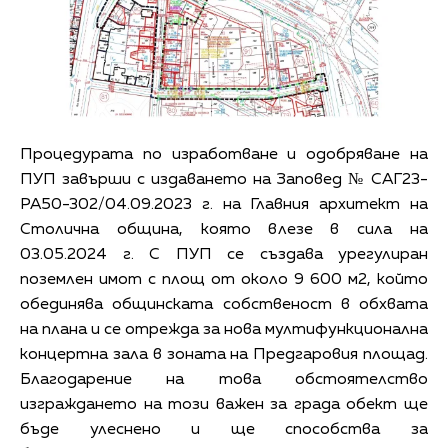
Процедурата по изработване и одобряване на
ПУП завърши с издаването на Заповед № САГ23-
РА50-302/04.09.2023 г. на Главния архитект на
Столична община, която влезе в сила на
03.05.2024 г. С ПУП се създава урегулиран
поземлен имот с площ от около 9 600 м2, който
обединява общинската собственост в обхвата
на плана и се отрежда за нова мултифункционална
концертна зала в зоната на Предгаровия площад.
Благодарение на това обстоятелство
изграждането на този важен за града обект ще
бъде улеснено и ще способства за