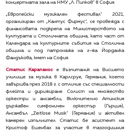
концертната зала на НМУ „Л. Пипков“ в София.
„Европейски музикален фестивал“ 2021,
организиран от „Кантус Фирмус“, се провежда с
финансовата подкрепа на Министерството на
културата и Столичната община, като част от
Календара на културните събития на Столична
община и под патронажа на г-жа Йорданка
Фандъкова, кмет на София.
Статис Карапанос
е възпитаник на Висшето
училище за музика в Карлсруе, Германия, което
завършва през 2018 г. с отличие със специалности
флейта и дирижиране. Солист на множество
оркестри и ансамбли, включително Атинския
държавен симфоничен оркестър (Гърция),
Ансамбъл „Zeitlose Musik“ (Германия) и активен
камерен изпълнител Статис бе асистент на
Кристоф Ешенбах за участие в тазгодишния