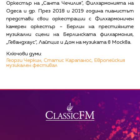
Оркестър на „Санта Чечилия“, Филхармонията на
Одеса и др. През 2018 и 2019 година пианистът
представи свои оркестрации с Филхармоничен
камерен оркестър – Берлин на престижните
музикални сцени на Берлинската филхармония,
„Гевандхаус“, Лайпциг и Дом на музиката в Москва.
Ключови думи:
Георги Черкин,
Статис Карапанос,
Европейския
музикален фестивал