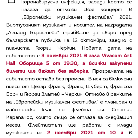
коронавирусна инфекция, заради което се
налага да отложи своя концерт в
„Европейски музикален фестивал“ 2021.
Виртуозният музикант и носител на наградата
„Ленард Бърнстeйн“ трябваше да свири пред
българската публика на 12 октомври, заедно с
пианиста Георги Черкин. Новата дата на
събитието е
3 ноември 2021 в зала
Vivacom
Art
Hall
Оборище 5 от 19:30,
а всички закупени
билети ще важат без заверка.
Програмата на
събитието остава без промени. В нея са включени
пиеси от Цезар Франк, Франц Шуберт, Франсоа
Борн и Георги Златев – Черкин. Отново в рамките
на „Европейски музикален фестивал“ е планиран и
майсторски клас по флейта със Статис
Карапанос, който също се отлага за следващия
месец. Флейтистът ще работи с млади
музиканти на
2 ноември 2021 от 10 ч.
в