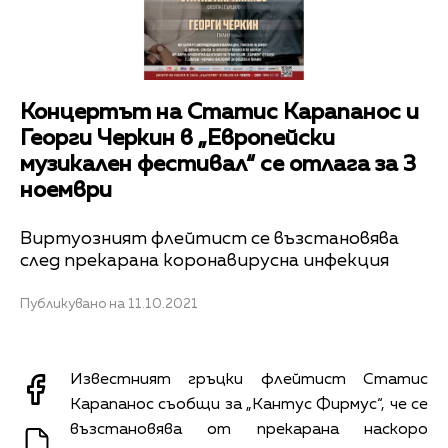
Концертът на Статис Карапанос и
Георги Черкин в „Европейски
музикален фестивал“ се отлага за 3
ноември
Виртуозният флейтист се възстановява
след прекарана коронавирусна инфекция
Публикувано на 11.10.2021
Известният гръцки флейтист Статис
Карапанос съобщи за „Кантус Фирмус“, че се
възстановява от прекарана наскоро