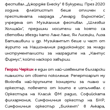
фестивал „Джордже Енеску“ в Букурещ. През 2020
година флейтистът беше отличен с
престижната награда „Ленард Бърнстейн“,
учредена от Музикалния фестивал „Шлезвиг
Холщайн“, предишни носители на която са
световни звезди като Ланг Ланг, Ян Лисецки, Лиза
Батиашвили и др. Музикантът беше и част от
журито на Националния радиоконкурс за млади
инструменталисти за наградите на „Кантус
Фирмус“, който наскоро завърши.
Георги Черкин
е един от най-изявените български
пианисти от своето поколение. Репертоарът му
включва най-крупните концерти за пиано и
оркестър, повечето от които е изпълнявал с
Оркестъра на Класик ФМ радио, Софийската
филхармония, Симфоничния оркестър на БНР,
Симфоничния оркестър „Билкент” в Анкара,