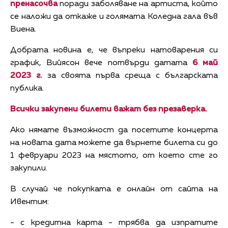
пренасочва
поради заболяване на артиста, който
се наложи да откаже и голямата Коледна гала във
Виена.
Добрата новина е, че въпреки натоварения си
график, Вийясон вече потвърди датата
6 май
2023 г.
за своята първа среща с българската
публика.
Всички закупени билети важат без презаверка.
Ако нямате възможност да посетите концерта
на новата дата можете да върнете билета си до
1 февруари 2023 на мястото, от което сте го
закупили.
В случай че покупката е онлайн от сайта на
Ивентим:
- с кредитна карта - трябва да изпратите