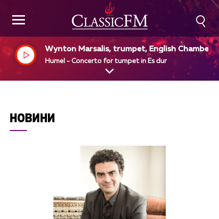
Wynton Marsalis, trumpet, English Chamber 
chestra, Raymond Leppard, dir
Humel - Concerto for tumpet in Es dur
НОВИНИ