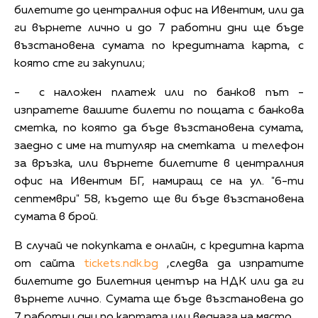
билетите до централния офис на Ивентим, или да
ги върнете лично и до 7 работни дни ще бъде
възстановена сумата по кредитната карта, с
която сте ги закупили;
- с наложен платеж или по банков път -
изпратете вашите билети по пощата с банкова
сметка, по която да бъде възстановена сумата,
заедно с име на титуляр на сметката и телефон
за връзка, или върнете билетите в централния
офис на Ивентим БГ, намиращ се на ул. "6-ти
септември" 58, където ще ви бъде възстановена
сумата в брой.
В случай че покупката е онлайн, с кредитна карта
от сайта
tickets.ndk.bg
,следва да изпратите
билетите до Билетния център на НДК или да ги
върнете лично. Сумата ще бъде възстановена до
7 работни дни по картата или веднага на място.