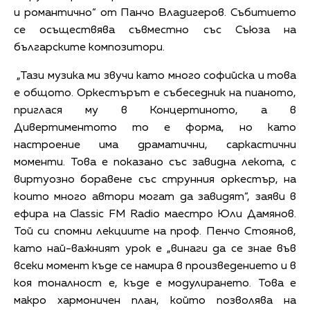
и романтично“ от Панчо Владигеров. Събитието
се осъществява съвместно със Съюза на
българските композитори.
„Тази музика ми звучи като много софийска и това
е общото. Оркестърът е събеседник на пианото,
приглася му в Концертиното, а в
Дивертиментото то е форма, но като
настроение има драматични, саркастични
моменти. Това е показано със завидна лекота, с
виртуозно боравене със струнния оркестър, на
които много автори могат да завидят“, заяви в
ефира на Classic FM Radio маестро Юли Дамянов.
Той си спомни лекциите на проф. Пенчо Стоянов,
като най-важният урок е „винаги да се знае във
всеки момент къде се намира в произведението и в
коя тоналност е, къде е модулирането. Това е
макро хармоничен план, който позволява на