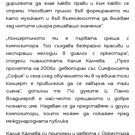
диригента да знае какво прави и към какво се
стреми. Неговият принос във формирането ми
като музикант и във възможността да вниквам
зад нотите изигра решаващо значение“.
„Концертиното ми е първата среща с
композитора. Той създава безкрайно красиви и
неспиращи мелодии в диалог с оркестъра“,
сподели пианистката Калия Калчева. „През
пролетта на 2006г. дебютирах със Симфониета
„София“ и сега след обучението ми в чужбина този
концерт е привилегия да се завърна на тази
сцена“, допълни тя. По думите й, Панчо
Владигеров е най-често срещаното и добре
познато име. Надявам се да представяме и други
композитори, които можем да покажем пред
международната публика
Калия Калчева си припомни и дебюта с Оркестъра