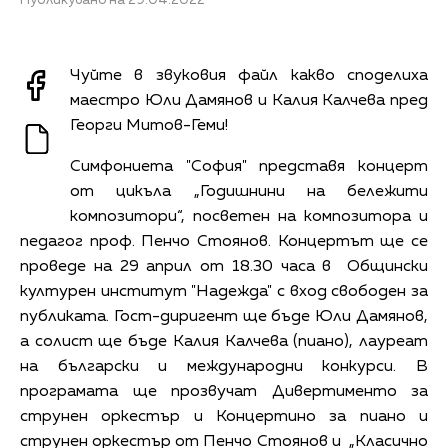
Публикувано на 29.04.2022
Чуйте в звуковия файл какво споделиха
маестро Юли Дамянов и Калия Калчева пред
Георги Митов-Геми!
Симфониета "София" представя концерт
от цикъла „Годишнини на бележити
композитори“, посветен на композитора и
педагог проф. Пенчо Стоянов. Концертът ще се
проведе на 29 април от 18.30 часа в Общински
културен институт "Надежда" с вход свободен за
публиката. Гост-диригент ще бъде Юли Дамянов,
а солист ще бъде Калия Калчева (пиано), лауреат
на български и международни конкурси. В
програмата ще прозвучат Дивертименто за
струнен оркестър и Концертино за пиано и
струнен оркестър от Пенчо Стоянов и „Класично