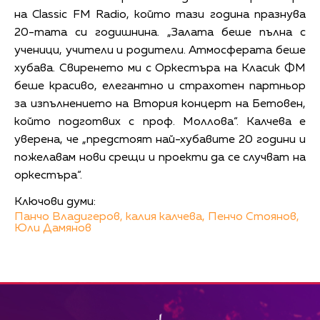
на Classic FM Radio, който тази година празнува
20-тата си годишнина. „Залата беше пълна с
ученици, учители и родители. Атмосферата беше
хубава. Свиренето ми с Оркестъра на Класик ФМ
беше красиво, елегантно и страхотен партньор
за изпълнението на Втория концерт на Бетовен,
който подготвих с проф. Моллова“. Калчева е
уверена, че „предстоят най-хубавите 20 години и
пожелавам нови срещи и проекти да се случват на
оркестъра“.
Ключови думи:
Панчо Владигеров,
калия калчева,
Пенчо Стоянов,
Юли Дамянов