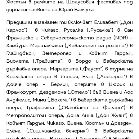
Хюстън в рамките на Щраусовия фестивал под
диригентството на Юрай Валчуха.
Предишни ангажименти включват Елизабет („Дон
Карлос“) в Чикаго, Русалка („Русалка“) в Сан
Франциско и Северногерманското радио (NDR) –
Хамбург, Маршалката („Кавалерът на розата“) в
Глайндбърн, Земперопер и Ковънт Гардън,
Виолета („Травиата“) в Бордо и Баварската
държавна опера, Маргарита („Фауст“) в турне на
Кралската опера в Япония, Елза („Лоенгрин“) в
Дойче опер – Берлин, оперите в Цюрих и
Франкфурт, Дездемона („Отело“) във Виена и Лос
Анджелис, Мими („Бохеми“) в Баварската държавна
опера, Графинята („Сватбата на Фигаро“) в
Метрополитън опера, Дона Анна („Дон Жуан“) в
Ковънт Гардън, Чикаго, Виена, Хюстън и Дрезден,
Елена („Сицилианска вечерня“) в Баварската
държавна опера, Валентин („Хугеноти“) в Женева,