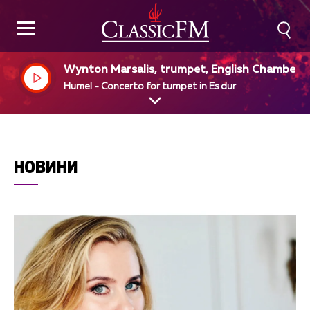
Wynton Marsalis, trumpet, English Chamber 
chestra, Raymond Leppard, dir
Humel - Concerto for tumpet in Es dur
НОВИНИ