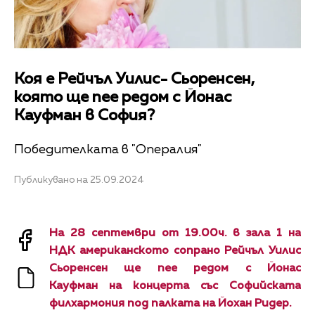
Коя е Рейчъл Уилис- Сьоренсен,
която ще пее редом с Йонас
Кауфман в София?
Победителката в "Опералия"
Публикувано на 25.09.2024
На 28 септември от 19.00ч. в зала 1 на
НДК
американското сопрано Рейчъл Уилис
Сьоренсен ще пее редом с Йонас
Кауфман на концерта със Софийската
филхармония под палката на Йохан Ридер.