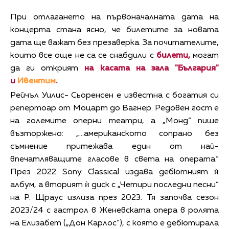
При отлагането на първоначалната дата на
концерта стана ясно, че билетите за новата
дата ще важат без презаверка. За почитателите,
които все още не са се снабдили с
билети,
могат
да ги открият
на касата на зала "България"
и
Ивентим
.
Рейчъл Уилис- Сьоренсен е известна с богатия си
репертоар от Моцарт до Вагнер. Редовен гост e
на големите оперни театри, а „Монд“ пише
възторжено: „…американското сопрано без
съмнение притежава един от най-
впечатляващите гласове в света на операта.“
През 2022 Sony Classical издава дебютният ѝ
албум, а вторият ѝ диск с „Четири последни песни“
на Р. Щраус излиза през 2023. Тя започва сезон
2023/24 с гастрол в Женевската опера в ролята
на Елизабет („Дон Карлос“), с която е дебютирала