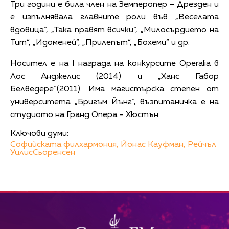
Три години е била член на Земперопер – Дрезден и
е изпълнявала главните роли във „Веселата
вдовица“, „Така правят всички“, „Милосърдието на
Тит“, „Идоменей“, „Прилепът“, „Бохеми“ и др.
Носител е на I награда на конкурсите Operalia в
Лос Анджелис (2014) и „Ханс Габор
Белведере“(2011). Има магистърска степен от
университета „Бригъм Йънг“, възпитаничка е на
студиото на Гранд Опера – Хюстън.
Ключови думи:
Софийската филхармония,
Йонас Кауфман,
Рейчъл
УилисСьоренсен