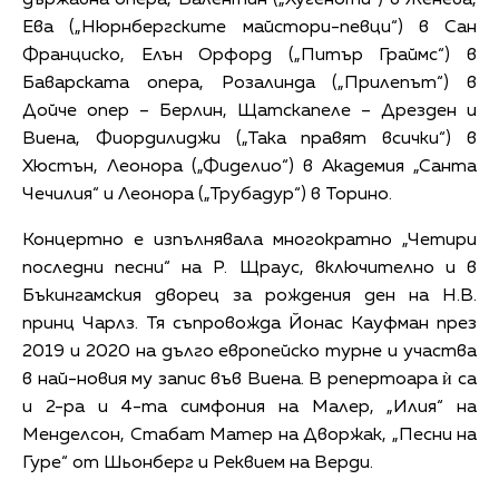
Ева („Нюрнбергските майстори-певци“) в Сан
Франциско, Елън Орфорд („Питър Граймс“) в
Баварската опера, Розалинда („Прилепът“) в
Дойче опер – Берлин, Щатскапеле – Дрезден и
Виена, Фиордилиджи („Така правят всички“) в
Хюстън, Леонора („Фиделио“) в Академия „Санта
Чечилия“ и Леонора („Трубадур“) в Торино.
Концертно е изпълнявала многократно „Четири
последни песни“ на Р. Щраус, включително и в
Бъкингамския дворец за рождения ден на Н.В.
принц Чарлз. Тя съпровожда Йонас Кауфман през
2019 и 2020 на дълго европейско турне и участва
в най-новия му запис във Виена. В репертоара ѝ са
и 2-ра и 4-та симфония на Малер, „Илия“ на
Менделсон, Стабат Матер на Дворжак, „Песни на
Гуре“ от Шьонберг и Реквием на Верди.