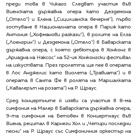
преди това в Чикаго. Следват участия във
Виенската държавна опера като Дездемона
(„Отело“) и Елена („Сицилианска вечерня“), първо
гостуване в Националната опера в Париж като
Антония („Хофманови разкази“), в ролите на Елза
(„Лоенгрин“) и Дездемона („Отело“) в Баварската
държавна опера, с която дебютира в Хонконг в
„Ариадна на Наксос“ на 52-ия Хонконгски фестивал
на изкуствата. През пролетта ще пее в операта
в Лос Анджелис като Виолета („Травиата“) и в
операта в Санта Фе в ролята на Маршалката
(„Кавалерът на розата“) на Р. Щраус.
Сред концертните ѝ изяви са участия в 8-ма
симфония на Малер в Баварската държавна опера,
9-та симфония на Бетовен в Концертхаус във
Виена, рецитал в Карнеги Хол и „Четири последни
песни“ на Р. Щраус със Симфоничния оркестър на