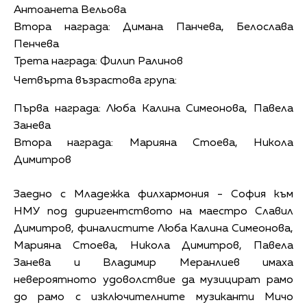
Антоанета Вельова
Втора награда: Димана Панчева, Белослава
Пенчева
Трета награда: Филип Ралинов
Четвърта възрастова група:
Първа награда: Люба Калина Симеонова, Павела
Занева
Втора награда: Марияна Стоева, Никола
Димитров
Заедно с Младежка филхармония - София към
НМУ под диригентството на маестро Славил
Димитров, финалистите Люба Калина Симеонова,
Марияна Стоева, Никола Димитров, Павела
Занева и Владимир Меранлиев имаха
невероятното удоволствие да музицират рамо
до рамо с изключителните музиканти Мичо