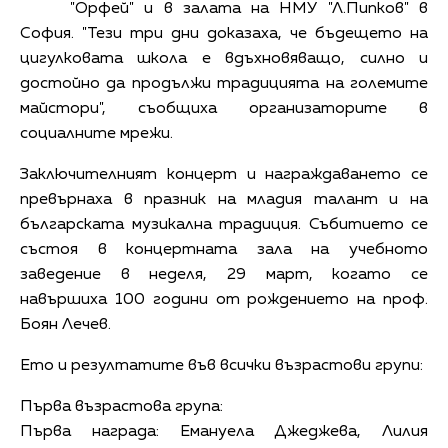
"Орфей" и в залата на НМУ "Л.Пипков" в
София. "Тези три дни доказаха, че бъдещето на
цигулковата школа е вдъхновяващо, силно и
достойно да продължи традицията на големите
майстори", съобщиха организаторите в
социалните мрежи.
Заключителният концерт и награждаването се
превърнаха в празник на младия талант и на
българската музикална традиция. Събитието се
състоя в концертната зала на учебното
заведение в неделя, 29 март, когато се
навършиха 100 години от рождението на проф.
Боян Лечев.
Ето и резултатите във всички възрастови групи:
Първа възрастова група:
Първа награда: Емануела Джеджева, Лилия