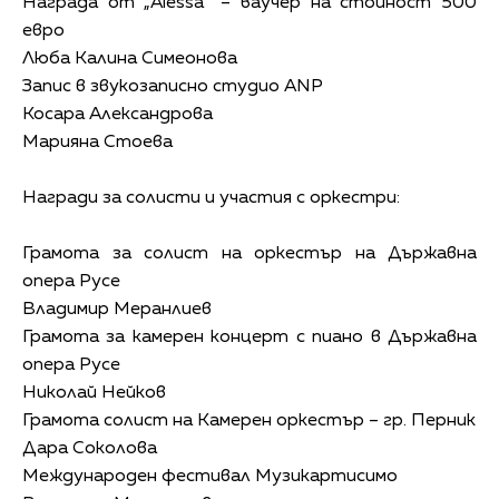
Награда от „Alessa” – ваучер на стойност 500
евро
Люба Калина Симеонова
Запис в звукозаписно студио ANP
Косара Александрова
Марияна Стоева
Награди за солисти и участия с оркестри:
Грамота за солист на оркестър на Държавна
опера Русе
Владимир Меранлиев
Грамота за камерен концерт с пиано в Държавна
опера Русе
Николай Нейков
Грамота солист на Камерен оркестър – гр. Перник
Дара Соколова
Международен фестивал Музикартисимо