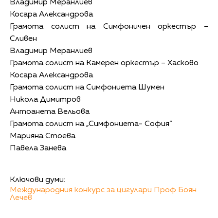
Владимир Меранлиев
Косара Александрова
Грамота солист на Симфоничен оркестър –
Сливен
Владимир Меранлиев
Грамота солист на Камерен оркестър – Хасково
Косара Александрова
Грамота солист на Симфониета Шумен
Никола Димитров
Антоанета Вельова
Грамота солист на „Симфониета- София“
Марияна Стоева
Павела Занева
Ключови думи:
Международния конкурс за цигулари Проф Боян
Лечев