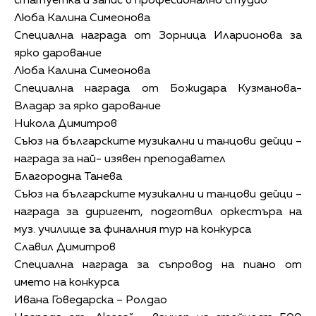
статуетка и запис в професионално студио
Люба Калина Симеонова
Специална награда от Зорница Иларионова за
ярко дарование
Люба Калина Симеонова
Специална награда от Божидара Кузманова-
Владар за ярко дарование
Никола Димитров
Съюз на българските музикални и танцови дейци –
награда за най- изявен преподавател
Благородна Танева
Съюз на българските музикални и танцови дейци –
награда за диригент, подготвил оркестъра на
муз. училище за финалния тур на конкурса
Славил Димитров
Специална награда за съпровод на пиано от
името на конкурса
Ивана Говедарска – Ролдао