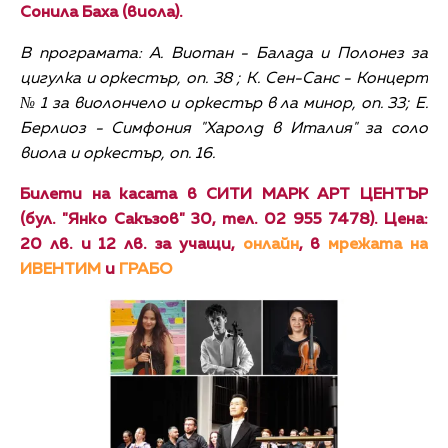
Сонила Баха (виола).
В програмата: А. Виотан - Балада и Полонез за
цигулка и оркестър, оп. 38 ; К. Сен-Санс - Концерт
№ 1 за виолончело и оркестър в ла минор, оп. 33; Е.
Берлиоз - Симфония "Харолд в Италия" за соло
виола и оркестър, оп. 16.
Билети на касата в СИТИ МАРК АРТ ЦЕНТЪР
(бул. "Янко Сакъзов" 30, тел. 02 955 7478). Цена:
20 лв. и 12 лв. за учащи,
онлайн
, в
мрежата на
ИВЕНТИМ
и
ГРАБО