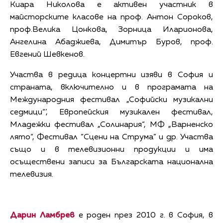
Киара Николова е активен участник в
майсторските класове на проф. Антон Сороков,
проф.Велика Цонкова, Зорница Иларионова,
Ангелина Абаджиева, Димитър Буров, проф.
Евгений Шевкенов.
Участва в редица концертни изяви в София и
страната, включително и в програмата на
Международния фестивал „Софийски музикални
седмици“’, Eвропейския музикален фестивал,
Младежки фестивал „Солинария“, МФ „Варненско
лято“, Фестивал “Сцени на Струма” и др. Участва
също и в телевизионни продукции и има
осъществени записи за Българската национална
телевизия.
Дарин Ламбрев
е роден през 2010 г. в София, в