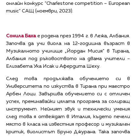
онлайн конкурс “Charlestone competition – European
music” САЩ (ноември, 2023).
Сонила Баха
е родена през 1994 г. в Лежа, Албания.
Започва да учи виола на 12-годишна възраст в
Музикалното училище „Йордан Мисия“ в Тирана,
Албания под ръковоството на двама учители –
Елизабета Ука Исак и Афердита Шеху.
След това продължава обучението си в
Университета по изкуства в Тирана при маестро
Арбен Лоци. Завършва обучението си с отличен
успех, преминавайки цялата програма за солиращ
инструмент. Нейният звук и технически умения
след това я отвеждат в Италия, където печели
място в класа на известния професор и музикален
критик, виолистът Бруно Джурана. Така започва