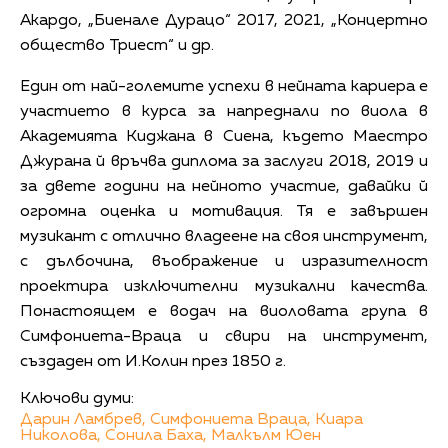
Акардо, „Биенале Дурацо“ 2017, 2021, „Концертно
общество Триест“ и др.
Един от най-големите успехи в нейната кариера е
участието в курса за напреднали по виола в
Академията Киджана в Сиена, където Маестро
Джурана й връчва диплома за заслуги 2018, 2019 и
за двете години на нейното участие, давайки й
огромна оценка и мотивация. Тя е завършен
музикант с отлично владеене на своя инструмент,
с дълбочина, въображение и изразителност
проектира изключителни музикални качества.
Понастоящем е водач на виоловата група в
Симфониета-Враца и свири на инструмент,
създаден от И.Колин през 1850 г.
Ключови думи:
Дарин Ламбрев,
Симфониета Враца,
Киара
Николова,
Сонила Баха,
Малкълм Юен