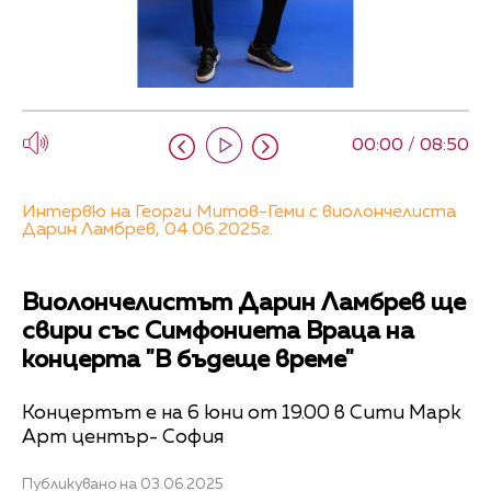
00:00 / 08:50
Интервю на Георги Митов-Геми с виолончелиста
Дарин Ламбрев, 04.06.2025г.
Виолончелистът Дарин Ламбрев ще
свири със Симфониета Враца на
концерта "В бъдеще време"
Концертът е на 6 юни от 19.00 в Сити Марк
Арт център- София
Публикувано на 03.06.2025