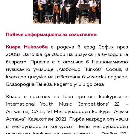
Повече информацията за солистите:
Киара Николова
е родена в град София през
2008г. Започва да свири на цигулка на 6-годишна
възраст. Приета е с отличие в Националното
музикално училище „Любомир Пипков“ София, в
класа по цигулка на известния български педагог,
Благородна Танева, където учи и до сега.
Киара е носител на Гран при от конкурсите:
International Youth Music Competitions’ 22 –
Атланта, САЩ; VI Международен конкурс "Аяулы
Астана” Казахстан ’2021. Първа награда от наши
и международни конкурси: Пети международен