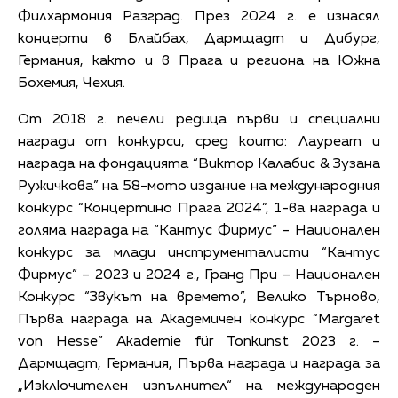
Филхармония Разград. През 2024 г. е изнасял
концерти в Блайбах, Дармщадт и Дибург,
Германия, както и в Прага и региона на Южна
Бохемия, Чехия.
От 2018 г. печели редица първи и специални
награди от конкурси, сред които: Лауреат и
награда на фондацията “Виктор Калабис & Зузана
Ружичкова” на 58-мото издание на международния
конкурс “Концертино Прага 2024”, 1-ва награда и
голяма награда на “Кантус Фирмус” – Национален
конкурс за млади инструменталисти “Кантус
Фирмус” – 2023 и 2024 г., Гранд При – Национален
Конкурс “Звукът на времето”, Велико Търново,
Първа награда на Академичен конкурс “Margaret
von Hesse” Akademie für Tonkunst 2023 г. –
Дармщадт, Германия, Първа награда и награда за
„Изключителен изпълнител“ на международен