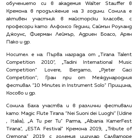
обучението си в академия Walter Stauffer в
Кремона в продължение на 3 години. Сонила е
активен участник в майсторски класове, с
професори като: Алфонсо Гедини, Саймън Роуланд
Джоунс, Фиерман Леймър, Адриен Боасо, Арян
Пако и др.
Носител е на: Първа награда от „Tirana Talent
Competition 2010“, „Tadini International Music
Competition“ Lovere, Bergamo, „Pjeter Gaci
Competition“; Гран при от Международния
фестивал “10 Minutes in Instrument Solo” Прищина,
Косово и др.
Сонила Баха участва и в различни фестивали
като: Magic Flute Tirana “Nei Suoni dei Luoghi” (Udine
, Italia), „А Tu per Tu” Parma, „Albania KamerFest
Tirana“, „ESTA Festival” Кремона 2019, „Tribute of
Cremona“ 2019 с големия цигулар Салваторе