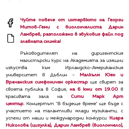
Чуйте повече от интервюто на Георги
Митов-Геми с виолончелиста Дарин
Ламбрев, разположено в звуковия файл под
главната снимка!
Ръководителят на диригентския
магистърски курс на Академията за изящни
изкуства към Ирландско-Американския
университет в Дъблин -
Малкълм Юен и
Врачанския симфоничен оркестър
ще свирят за
своята публика в София,
на 6 юни от 19.00
в
красивата зала на
Сити Марк Арт
център.
Концертът "В бъдеще време" ще бъде с
участието на талантливи млади музиканти, с
успехи от наши и международни конкурси:
Киара
Николова (цигулка), Дарин Ламбрев (виолончело),