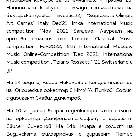
музикален конкурс за изпълнители - Трявна ’23;
Национален конкурс за млади изпълнители на
българска музика – Бургас’22; ; “Sopravista Olimpic
Art Games” Italy Dec’21, Imka International Music
competition ‘Nov 2021 Sarajevo. Лауреат на
призови отличия от: London Classical Music
competition’ Fev.2022; 5th International Moscow
Music Online-Competition ‘Dec 2021; International
Music competition „Tiziano Rossetti” ‘21 Switzerland и
др.
На 14 години, Киара Николова е концертмайстор
на Юношеския оркестър в НМУ "Л. Пипков" София,
с диригент Славил Димитров.
На 10-годишна възраст дебютира като солист
на оркестър „Симфониета-София“, с диригент
Свилен Симеонов. На 14г. Киара е солист на
Видинската филхармония с диригент Петър