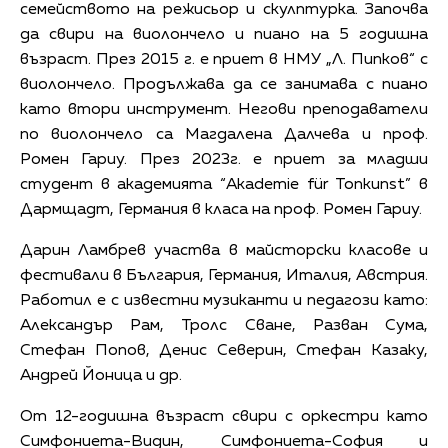
семейството на режисьор и скулптурка. Започва
да свири на виолончело и пиано на 5 годишна
възраст. През 2015 г. е приет в НМУ „Л. Пипков“ с
виолончело. Продължава да се занимава с пиано
като втори инструмент. Негови преподаватели
по виолончело са Магдалена Далчева и проф.
Ромен Гариу. През 2023г. е приет за младши
студент в академията “Akademie für Tonkunst” в
Дармщадт, Германия в класа на проф. Ромен Гариу.
Дарин Ламбрев участва в майсторски класове и
фестивали в България, Германия, Италия, Австрия.
Работил е с известни музиканти и педагози като:
Александър Рам, Тролс Сване, Разван Сума,
Стефан Попов, Денис Северин, Стефан Казаку,
Андрей Йоница и др.
От 12-годишна възраст свири с оркестри като
Симфониета-Видин, Симфониета-София и