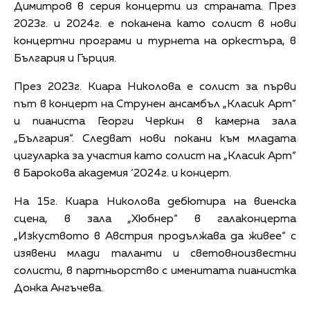
Димитров в серия концерти из страната. През
2023г. и 2024г. е поканена като солист в нови
концертни програми и турнета на оркестъра, в
България и Гърция.
През 2023г. Киара Николова е солист за първи
път в концерт на Струнен ансамбъл „Класик Арт“
и пианиста Георги Черкин в камерна зала
„България“. Следват нови покани към младата
цигуларка за участия като солист на „Класик Арт“
в Барокова академия ‘2024г. и концерт.
На 15г. Киара Николова дебютира на виенска
сцена, в зала „Хюбнер“ в галаконцерта
„Изкуството в Австрия продължава да живее“ с
изявени млади таланти и световноизвестни
солисти, в партньорство с именитата пианистка
Донка Ангъчева.