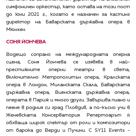
симфоничен оркестър, като остава на този пост
до юни 2021 г., когато е назначен за кастинг
директор на Баварската държавна опера в
Мюнхен.
СОНЯ ЙОНЧЕВА
Водещо сопрано на международната оперна
сцена, Соня Йончева се изявява в най-
престижните оперни театри в света,
включително Метрополитън опера, Кралската
опера в Лондон, Миланската Скала, Баварската
държавна опера, Виенската държавна опера,
операта в Париж и много други. Завършва пиано и
пеене в родния си град Пловдив, а по-късно учи в
Женевската Консерватория. Репертоарът ѝ
обхваща широк спектър от роли и композитори
от барока до Верди и Пучини. С SY11 Events -