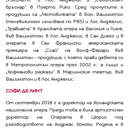
„Риголето“ в Лос Анджелис и „Севилският
бръснар“ в Пуерто Рико. Сред прочутите ѝ
продукции са „Лястовичката“ в Бон, Вашингтон
(телевизионно излъчване по PBS) и Лос Анджелис;
„Травиата“ в Кралската опера на Валония и Лиеж,
във Вашингтон, в Лос Анджелис, в Сан Диего и в
операта в Сан Франциско; американската
премиера на „Слай“ на Волф-Ферари във
Вашингтон - продукция, с която прави дебюта си
в Метрополитън опера през 2002 г.; а също и
„Хофманови разкази“ в Мариинския театър, във
Вашингтон и в Лос Анджелис.
СОФИ ДЕ ЛИНТ
От септември 2018 г. е директор на Холандската
национална опера. Преди това е била артистичен
директор на Операта в Цюрих под
ръководството на Андреас Хомоки. Родена е в