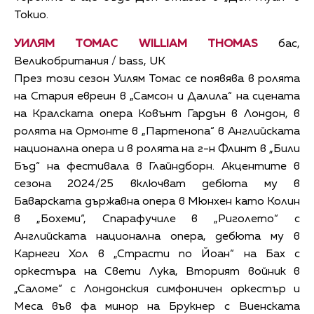
Токио.
УИЛЯМ ТОМАС WILLIAM THOMAS
бас,
Великобритания / bass, UK
През този сезон Уилям Томас се появява в ролята
на Стария евреин в „Самсон и Далила“ на сцената
на Кралската опера Ковънт Гардън в Лондон, в
ролята на Ормонте в „Партенопа“ в Английската
национална опера и в ролята на г-н Флинт в „Били
Бъд“ на фестивала в Глайндборн. Акцентите в
сезона 2024/25 включват дебюта му в
Баварската държавна опера в Мюнхен като Колин
в „Бохеми“, Спарафучиле в „Риголето“ с
Английската национална опера, дебюта му в
Карнеги Хол в „Страсти по Йоан“ на Бах с
оркестъра на Свети Лука, Вторият войник в
„Саломе“ с Лондонския симфоничен оркестър и
Меса във фа минор на Брукнер с Виенската