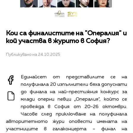
Кои са финалистите на "Опералия" и
кой участва в журито в София?
Публикувано на 24.10.2025
Единайсет от представилите се на
полуфинала 20 изпълнители бяха допуснати
до финала на най-престижния конкурс за
млади оперни певци „Опералия“, който се
провежда в София от 20-26 октомври.
Часове след приключване на полуфинала
авторитетното жури оповести имената на
участниците в галаконцерта – финал на