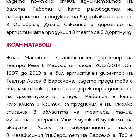
където по-късно става администратор на
балета. Работи и като ръководител на
планирането и продукцията в държавния театър
в Оснабрюк, Долна Саксония и директор на
артистичната продукция в театъра в Дортмунд.
ЖОАН МАТАБОШ
Жоан Матабош е артистичен директор на
Театро Реал в Мадрид от сезон 2013/2014. От
1997 до 2013 г. е бил артистичен директор на
Театър Лисеу в Барселона, където преди това е
бил заместник-артистичен директор и директор
на драматургичния отдел. Работил е като
журналист и критик, сътрудничил е на няколко
списания в областта на театъра, танца,
музиката и операта. Учил е музика в музикалната
академия Лисеу и информационни науки
в Независимия Университет на Барселона. Той е