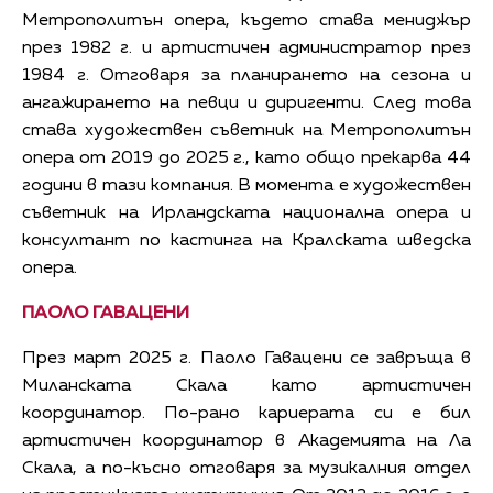
Метрополитън опера, където става мениджър
през 1982 г. и артистичен администратор през
1984 г. Отговаря за планирането на сезона и
ангажирането на певци и диригенти. След това
става художествен съветник на Метрополитън
опера от 2019 до 2025 г., като общо прекарва 44
години в тази компания. В момента е художествен
съветник на Ирландската национална опера и
консултант по кастинга на Кралската шведска
опера.
ПАОЛО ГАВАЦЕНИ
През март 2025 г. Паоло Гавацени се завръща в
Миланската Скала като артистичен
координатор. По-рано кариерата си е бил
артистичен координатор в Академията на Ла
Скала, а по-късно отговаря за музикалния отдел