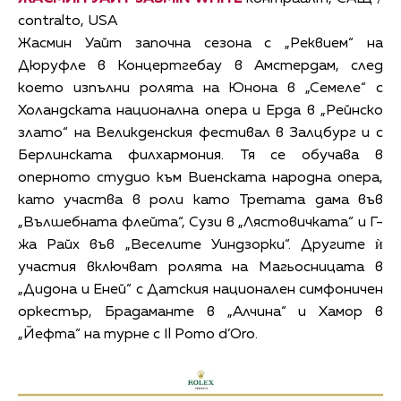
contralto, USA
Жасмин Уайт започна сезона с „Реквием“ на
Дюруфле в Концертгебау в Амстердам, след
което изпълни ролята на Юнона в „Семеле“ с
Холандската национална опера и Ерда в „Рейнско
злато“ на Великденския фестивал в Залцбург и с
Берлинската филхармония. Тя се обучава в
оперното студио към Виенската народна опера,
като участва в роли като Третата дама във
„Вълшебната флейта“, Сузи в „Лястовичката“ и Г-
жа Райх във „Веселите Уиндзорки“. Другите ѝ
участия включват ролята на Магьосницата в
„Дидона и Еней“ с Датския национален симфоничен
оркестър, Брадаманте в „Алчина“ и Хамор в
„Йефта“ на турне с Il Pomo d’Oro.