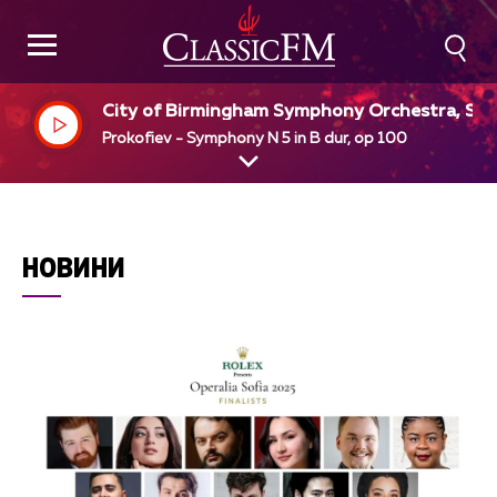
City of Birmingham Symphony Orchestra, Si
n Rattle, dir
Prokofiev - Symphony N 5 in B dur, op 100
НОВИНИ