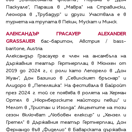
Паскуале“, Параша в „Мавра“ на Стравински,
Леонора в „Трубадур“ и други. Участвала е в
турнета на трупата в Пекин, Мускат и Минск.
АЛЕКСАНДЪР ГРАСАУЕР ALEXANDER
GRASSAUER
бас-баритон, Австрия / bass-
baritone, Austria
Александър Грасауер е член на ансамбъла на
Държавния театър Гертнерплац в Мюнхен от
2019 до 2024 г., с роли като Лепорело в „Дон
Жуан“, Дон Базилио в „Севилският бръснар“ и
Алидоро в „Пепеляшка“. На фестивала в Байройт
през 2024 г. той се появява в ролята на Херман
Ортел в „Нюрнбергските майстори певци“ и
Мелот в „Тристан и Изолда“. Акцентите на този
сезон включват „Любовен елексир“ и „Хензел и
Гретел“ в Държавния театър Гертнерплац, Дон
Фернандо във „Фиделио“ в Баварската държавна