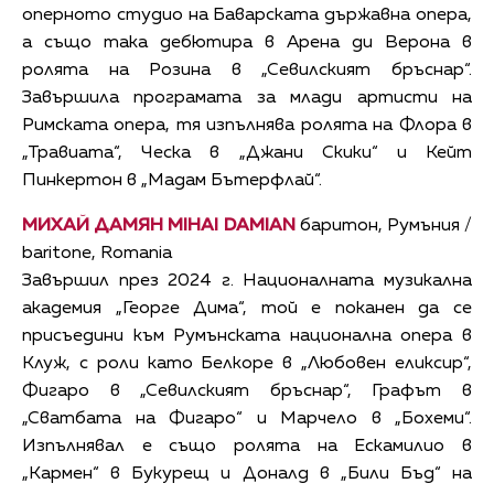
оперното студио на Баварската държавна опера,
а също така дебютира в Арена ди Верона в
ролята на Розина в „Севилският бръснар“.
Завършила програмата за млади артисти на
Римската опера, тя изпълнява ролята на Флора в
„Травиата“, Ческа в „Джани Скики“ и Кейт
Пинкертон в „Мадам Бътерфлай“.
МИХАЙ ДАМЯН MIHAI DAMIAN
баритон, Румъния /
baritone, Romania
Завършил през 2024 г. Националната музикална
академия „Георге Дима“, той е поканен да се
присъедини към Румънската национална опера в
Клуж, с роли като Белкоре в „Любовен еликсир“,
Фигаро в „Севилският бръснар“, Графът в
„Сватбата на Фигаро“ и Марчело в „Бохеми“.
Изпълнявал е също ролята на Ескамилио в
„Кармен“ в Букурещ и Доналд в „Били Бъд“ на