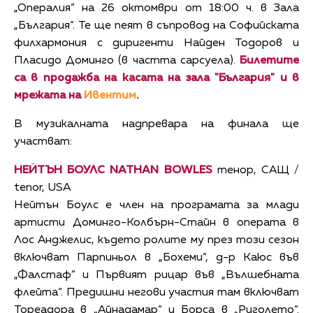
„Опералия“ на 26 октомври от 18:00 ч. в Зала
„България“. Те ще пеят в съпровод на Софийската
филхармония с диригенти Найден Тодоров и
Пласидо Доминго
(
в частта сарсуела
)
.
Билетите
са в продажба на касата на зала "България" и в
мрежата на
Ивентим
.
В музикалната надпревара на финала ще
участват:
НЕЙТЪН БОУЛС NATHAN BOWLES
тенор, САЩ /
tenor, USA
Нейтън Боулс е член на програмата за млади
артисти Доминго-Колбърн-Стайн в операта в
Лос Анджелис, където ролите му през този сезон
включват Парпиньол в „Бохеми“, д-р Каюс във
„Фалстаф“ и Първият рицар във „Вълшебната
флейта“. Предишни негови участия там включват
Тореадора в „Айнадамар“ и Борса в „Риголето“.