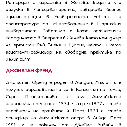
Ротердам и израства в Женева, където учи
цигулка в Консерваторията, завършва бизнес
администрация в Университета Уебстър и
магистратура по изкуствознание в Цюрихския
университет. Работила е като артистичен
координатор в Операта в Женева, като мениджър
на артисти във Виена и Цюрих, както и като
асистент-режисьор на свободна практика по
целия свят.
ДЖОНАТАН ФРЕНД
Джонатан Френд е роден в Лондон, Англия, и е
получил образованието си в Кингстън на Темза,
Съри. Присъединява се към Английската
национална опера през 1974 г., а през 1977 г. става
управител на архивите ѝ. През 1979 г. става
мениджър на Английската опера в Лийдс. През
1981 г. е поканен от Джеймс Ливайн в