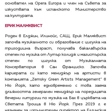
основател на Opera Europa и член на Съвета за
изкуствата към испанското Министерство
на културата.
ЕРИК МАЛМКВИСТ
Роден в Елджин, Илинойс, САЩ, Ерик Малмквист
започва музикалното си образование с цигулка на
тригодишна възраст, получава бакалавърска
степен по музика от Лутър колидж и магистърска
степен по цигулка от Музикалната
Консерватория в Сан Франциско. Започва
кариерата си като мениджър на артисти в
компанията „Zemsky Green Artists Management“ в
Ню Йорк, като едновременно с това заема
длъжността генерален мениджър на поредицата
вечерни литургии по музика на Бах в църквата на
Светата Троица в Ню Йорк. През 2019 г. е
назначен за изпълнителен директор на Елгинския