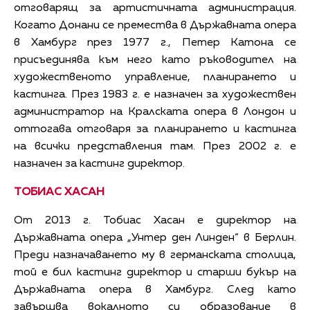
отговарящ за артистичната администрация.
Когато Донани се премества в Държавната опера
в Хамбург през 1977 г., Петер Катона се
присъединява към него като ръководител на
художественото управление, планирането и
кастинга. През 1983 г. е назначен за художествен
администратор на Кралската опера в Лондон и
оттогава отговаря за планирането и кастинга
на всички представления там. През 2002 г. е
назначен за кастинг директор.
ТОБИАС ХАСАН
От 2013 г. Тобиас Хасан е директор на
Държавната опера „Унтер ден Линден“ в Берлин.
Преди назначаването му в германската столица,
той е бил кастинг директор и старши букър на
Държавната опера в Хамбург. След като
завършва вокалното си образовaние в