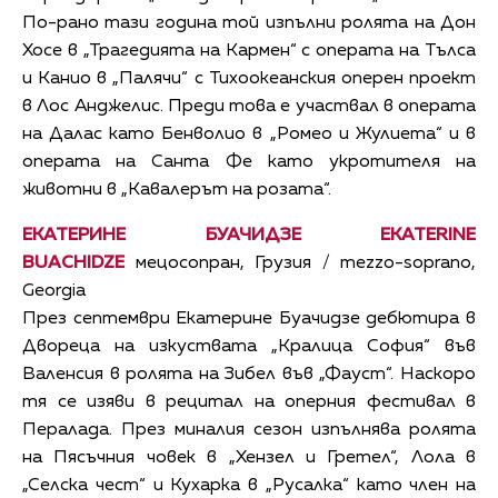
По-рано тази година той изпълни ролята на Дон
Хосе в „Трагедията на Кармен“ с операта на Тълса
и Канио в „Палячи“ с Тихоокеанския оперен проект
в Лос Анджелис. Преди това е участвал в операта
на Далас като Бенволио в „Ромео и Жулиета“ и в
операта на Санта Фе като укротителя на
животни в „Кавалерът на розата“.
ЕКАТЕРИНЕ БУАЧИДЗЕ EKATERINE
BUACHIDZE
мецосопран, Грузия / mezzo-soprano,
Georgia
През септември Екатерине Буачидзе дебютира в
Двореца на изкуствата „Кралица София“ във
Валенсия в ролята на Зибел във „Фауст“. Наскоро
тя се изяви в рецитал на оперния фестивал в
Пералада. През миналия сезон изпълнява ролята
на Пясъчния човек в „Хензел и Гретел“, Лола в
„Селска чест“ и Кухарка в „Русалка“ като член на