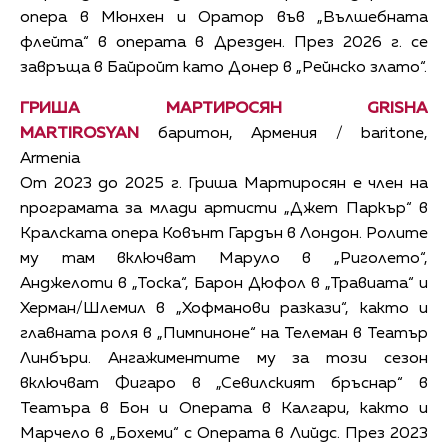
опера в Мюнхен и Оратор във „Вълшебната
флейта“ в операта в Дрезден. През 2026 г. се
завръща в Байройт като Донер в „Рейнско злато“.
ГРИША МАРТИРОСЯН GRISHA
MARTIROSYAN
баритон, Армения / baritone,
Armenia
От 2023 до 2025 г. Гриша Мартиросян е член на
програмата за млади артисти „Джет Паркър“ в
Кралската опера Ковънт Гардън в Лондон. Ролите
му там включват Маруло в „Риголето“,
Анджелоти в „Тоска“, Барон Дюфол в „Травиата“ и
Херман/Шлемил в „Хофманови разкази“, както и
главната роля в „Пимпиноне“ на Телеман в Театър
Линбъри. Ангажиментите му за този сезон
включват Фигаро в „Севилският бръснар“ в
Театъра в Бон и Операта в Калгари, както и
Марчело в „Бохеми“ с Операта в Лийдс. През 2023