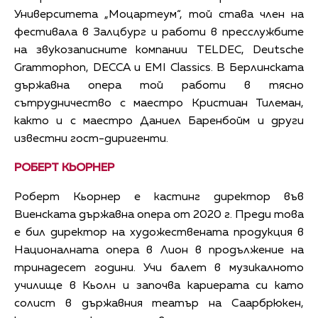
Университета „Моцартеум“, той става член на
фестивала в Залцбург и работи в пресслужбите
на звукозаписните компании TELDEC, Deutsche
Grammophon, DECCA и EMI Classics. В Берлинската
държавна опера той работи в тясно
сътрудничество с маестро Кристиан Тилеман,
както и с маестро Даниел Баренбойм и други
известни гост-диригенти.
РОБЕРТ КЬОРНЕР
Роберт Кьорнер е кастинг директор във
Виенската държавна опера от 2020 г. Преди това
е бил директор на художествената продукция в
Националната опера в Лион в продължение на
тринадесет години. Учи балет в музикалното
училище в Кьолн и започва кариерата си като
солист в държавния театър на Саарбрюкен,