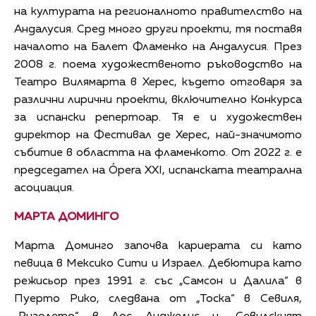
на културата на регионалното правителство на
Андалусия. Сред много други проекти, тя поставя
началото на Балет Фламенко на Андалусия. През
2008 г. поема художественото ръководство на
Театро Вилямарта в Херес, където отговаря за
различни лирични проекти, включително Конкурса
за испански репертоар. Тя е и художествен
директор на Фестивал де Херес, най-значимото
събитие в областта на фламенкото. От 2022 г. е
председател на Ópera XXI, испанската театрална
асоциация.
МАРТА ДОМИНГО
Марта Доминго започва кариерата си като
певица в Мексико Сити и Израел. Дебютира като
режисьор през 1991 г. със „Самсон и Далила“ в
Пуерто Рико, следвана от „Тоска“ в Севиля,