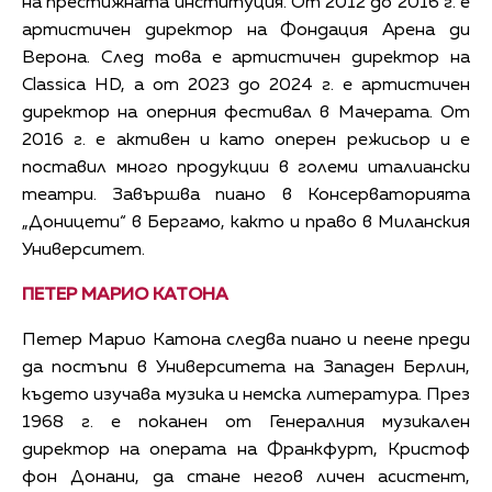
на престижната институция. От 2012 до 2016 г. е
артистичен директор на Фондация Арена ди
Верона. След това е артистичен директор на
Classica HD, а от 2023 до 2024 г. е артистичен
директор на оперния фестивал в Мачерата. От
2016 г. е активен и като оперен режисьор и е
поставил много продукции в големи италиански
театри. Завършва пиано в Консерваторията
„Доницети“ в Бергамо, както и право в Миланския
Университет.
ПЕТЕР МАРИО КАТОНА
Петер Марио Катона следва пиано и пеене преди
да постъпи в Университета на Западен Берлин,
където изучава музика и немска литература. През
1968 г. е поканен от Генералния музикален
директор на операта на Франкфурт, Кристоф
фон Донани, да стане негов личен асистент,