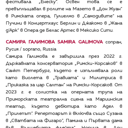
фестивала „Енеску“. Освен това се е
превъплъщавал в ролите на Мазето в „Дон Жуан“
в Римската опера, Гулиелмо в „Самодивите“ на
Пучини в Концертхаус Берлин и Джакомо в „Жана
д’Арк“ в Опера де Белас Артес в Мексико Сити.
САМИРА ГАЛИМОВА SAMIRA GALIMOVA
сопран,
Русия / soprano, Russia
Самира Галимова е завършила през 2022 г.
Държавната консерватория „Римски-Корсаков“ в
Санкт Петербург, където е изпълнявала роли
като Виолета в „Травиата“ и Милитриса в
„Приказка за цар Салтан“ на Римски-Корсаков. От
2023 г. е солистка на оперната трупа на
Приморската театрална сцена на Мариинския
театър, където дебютира като Адел в
„Прилепът“. Репертоарът ѝ включва също Сузана
в „Сватбата на Фигаро“, Памина и Първата дама
във „Вълшебната флейта“, Норина в „Дон