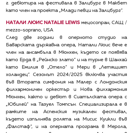
г. дебютира на фестивала в Залцбург в Макбет
като член на проекта „Млади певци на Залцбург“.
НАТАЛИ ЛЮИС NATALIE LEWIS
мецосопран, САЩ /
mezzo-soprano, USA
След две години в оперното студио на
Баварската държавна опера, Натали Люис вече е
член на ансамбъла в Мюнхен, където се появява
като Ерда в „Рейнско злато“ и на турне в Шанхай
като Емилия в „Отело“ и Мери в „Летящият
холандец“. Сезонът 2024/2025 включва участия
във Втората симфония на Малер с Лондонския
филхармоничен оркестър и Нова филхармония
Мюнхен, както и дебют в Сиатълската опера с
„Юбилей“ на Тазуел Томпсън. Специализирала е в
рамките на Аспенския музикален фестивал,
където изпълнява ролята на Мисис Куикли във
„Фалстаф“, и на оперната програма в Мерола,