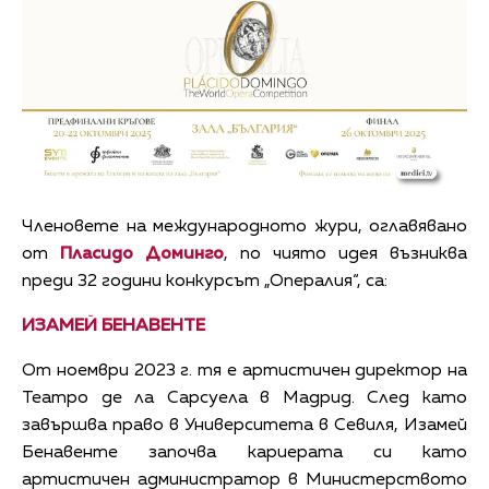
Членовете на международното жури, оглавявано
от
Пласидо Доминго
, по чиято идея възниква
преди 32 години конкурсът „Опералия“, са:
ИЗАМЕЙ БЕНАВЕНТЕ
От ноември 2023 г. тя е артистичен директор на
Театро де ла Сарсуела в Мадрид. След като
завършва право в Университета в Севиля, Изамей
Бенавенте започва кариерата си като
артистичен администратор в Министерството