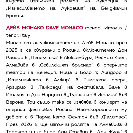
където изпълнява ролята на Лукреция в
„Изнасилването на Лукреция“ на Бенджамин
Бритън.
ДЕЙВ МОНАКО DAVE MONACO
тенор, Италия /
tenor, Italy
Много от ангажиментите на Дейв Монако през
2025 г. са свързани с Росини, включително Дон
Рамиро в „Пепеляшка“ в Люксембург, Реймс и Каен;
Алмавива в „Севилският бръснар“ в оперните
театри на Венеция, Ница и Болоня; Линдоро в
„Италианката в Алжир“ в Римската опера;
Аргирио в „Танкреди“ на фестивала Вале в
Италия; и Дон Нарцисо в „Турчинът в Италия“ във
Верона. Той също така се изявява в концерт на
оперния фестивал Росини. Най-скорошният му
дебют е в Парма като Фентон във „Фалстаф“.
През 2026 г. ще изпълни ролята на Алмавива в
Торонто и ще бъде Дон Отавио в „Дон Жуан“ в