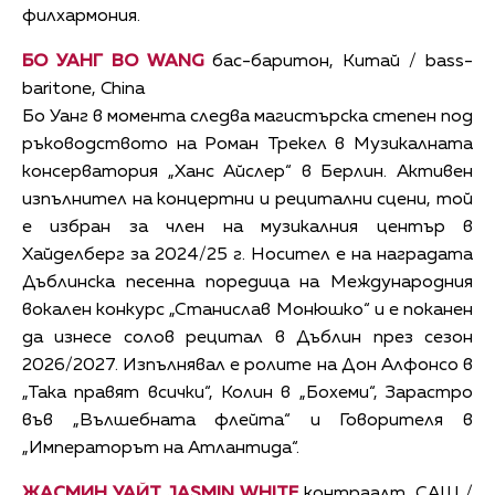
филхармония.
БО УАНГ BO WANG
бас-баритон, Китай / bass-
baritone, China
Бо Уанг в момента следва магистърска степен под
ръководството на Роман Трекел в Музикалната
консерватория „Ханс Айслер“ в Берлин. Активен
изпълнител на концертни и рецитални сцени, той
е избран за член на музикалния център в
Хайделберг за 2024/25 г. Носител е на наградата
Дъблинска песенна поредица на Международния
вокален конкурс „Станислав Монюшко“ и е поканен
да изнесе солов рецитал в Дъблин през сезон
2026/2027. Изпълнявал е ролите на Дон Алфонсо в
„Така правят всички“, Колин в „Бохеми“, Зарастро
във „Вълшебната флейта“ и Говорителя в
„Императорът на Атлантида“.
ЖАСМИН УАЙТ JASMIN WHITE
контраалт, САЩ /