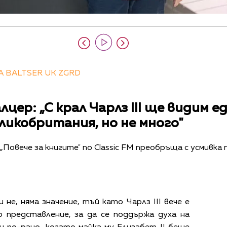
A BALTSER UK ZGRD
цер: „С крал Чарлз III ще видим е
ликобритания, но не много"
„Повече за книгите" по Classic FM преобръща с усмивка
 не, няма значение, тъй като Чарлз III вече е
о представление, за да се поддържа духа на