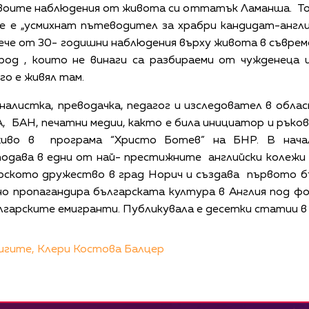
своите наблюдения от живота си оттатък Ламанша. То
ие е „усмихнат пътеводител за храбри кандидат-англи
овече от 30- годишни наблюдения върху живота в съвре
род , които не винаги са разбираеми от чужденеца и
го е живял там.
налистка, преводачка, педагог и изследовател в обла
А, БАН, печатни медии, както е била инициатор и ръ
живо в програма “Христо Ботев” на БНР. В нача
одава в едни от най- престижните английски колежи Г
арското дружество в град Норич и създава първото б
о пропагандира българската култура в Англия под фо
лгарските емигранти. Публикувала е десетки статии в б
игите,
Клери Костова Балцер