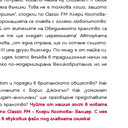
и по-рано, когато майка му Елизабет II беше
яха външни. Това не е толкова лошо, защото
изъм“, сподели по Classic FM
Клери Костова-
коронацията се очаква с голямо любопитство.
% от жителите на Обединеното кралство са
оне те ще гледат церемонията". Авторката
рова, „от една страна, ще си остане същото.
II има други възгледи. По-млад е от майка си.
 идея, която вмъква в традиционния начин на
лко по-модернизирана Великобритания, но не
вот и порядки в британското общество? Как
личаните с Борис Джонсън? Как „усмихнат
идат-англичани“ ще преобърне представите
о кралство?
Чуйте от нашия гост в новата
по Classic FM - Клери Костова- Балцер. С нея
в звуковия файл под главната снимка!