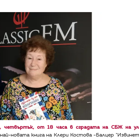
л, четвъртък, от 18 часа в сградата на СБЖ на ул
ай-новата книга на Клери Костова -Балцер "Извинете! 