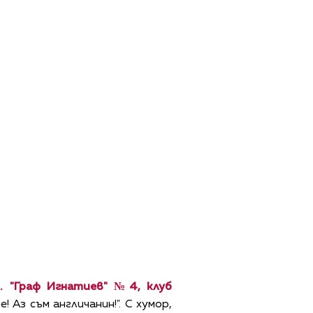
. "Граф Игнатиев" №4, клуб
Аз съм англичанин!". С хумор,