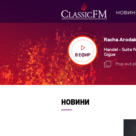
НОВИН
Racha Arodak
Handel - Suite f
Gigue
В ЕФИР
Pop out p
Pop out p
НОВИНИ