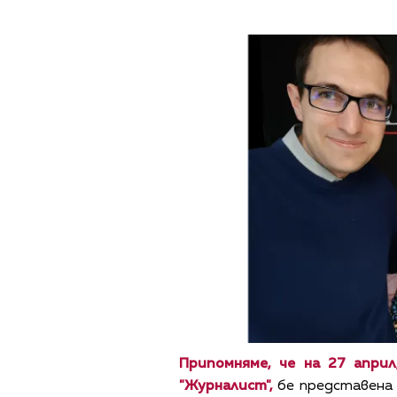
Припомняме, че на 27 апри
"Журналист",
бе представена н