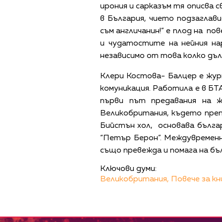
ирония и сарказъм тя описва 
в България, чието подзаглав
съм англичанин!” е плод на п
и чудатостите на нейния на
независимо от това колко дъл
Клери Костова- Балцер е жур
комуникация. Работила е в БТ
първи път предавания на 
Великобритания, където преп
Бийстън хол, основава бълг
“Петър Берон”. Междувременн
също превежда и помага на бъ
Ключови думи:
Великобритания,
Повече за кн