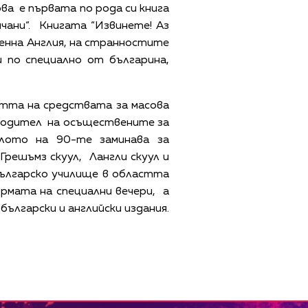
ва е първата по рода си книга
чани“. Книгата “Извинете! Аз
менна Англия, на странностите
 по специално от българина,
стта на средствата за масова
ководител на осъществените за
лото на 90-те заминава за
решъмз скуул, Лангли скуул и
ългарско училище в областта
рмата на специални вечери, а
ългарски и английски издания.