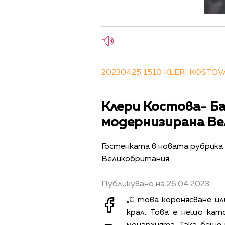
20230425 1510 KLERI KOSTOV
Клери Костова- Бал
модернизирана Ве
Гостeнката в новата рубрика 
Великобритания
Публикувано на 26.04.2023
„С това коронясване или
крал. Това е нещо кат