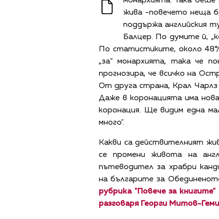
монархията. Така беше 
жива -повечето неща б
поддържа английския тур
Балцер. По думите й, „
По статистиките, около 48
„за“ монархията, така че п
прогнозира, че всичко на Ост
От друга страна, Крал Чарлз I
Даже в коронацията има нова
коронация. Ще видим една ма
много".
Какви са действителният жи
се промени живота на анг
пътеводител за храбри канд
на българите за Обединенот
рубрика "Повече за книгите" 
разговаря Георги Митов-Геми 