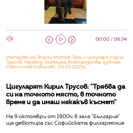
00:00 / 06:34
Интервю на Георги Митов-Геми с цигуларя Кирил
Трусов /превод: Ангелина Александрова, дублаж:
Светослав Николов/, 09.10.2025г.
Цигуларят Кирил Трусов: "Трябва да
си на точното място, в точното
време и да имаш някакъв късмет"
На 9 октомври от 19.00ч. в зала "България"
ще дебютира със Софийската филхармония