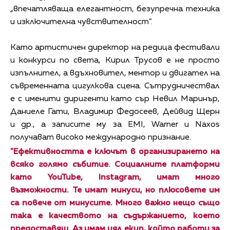
„впечатляваща елегантност, безупречна техника
и изключителна чувствителност“.
Като артистичен директор на редица фестивали
и конкурси по света, Кирил Трусов е не просто
изпълнител, а вдъхновител, ментор и двигател на
съвременната цигулкова сцена. Сътрудничествал
е с именити диригенти като сър Невил Маринър,
Даниеле Гати, Владимир Федосеев, Дейвид Щерн
и др., а записите му за EMI, Warner и Naxos
получават високо международно признание.
"Ефективността е ключът в организирането на
всяко голямо събитие. Социалните платформи
като YouTube, Instagram, имат много
възможности. Те имат минуси, но плюсовете им
са повече от минусите. Много важно нещо също
така е качеството на съдържанието, което
предоставяш. Аз имам цял екип, който работи за