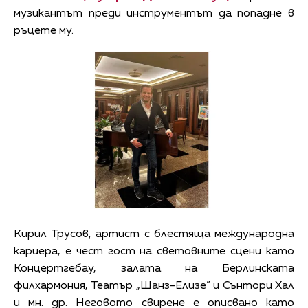
музикантът преди инструментът да попадне в
ръцете му.
Кирил Трусов, артист с блестяща международна
кариера, е чест гост на световните сцени като
Концертгебау, залата на Берлинската
филхармония, Театър „Шанз-Елизе” и Сънтори Хал
и мн. др. Неговото свирене е описвано като