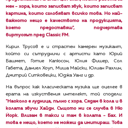
мен - хора, които записват звук, които записват
картина, които сглобяват всичко това. Но най-
важното нещо е качеството на продукцията,
което предоставяш", подчертава
виртуозът пред Classic FM.
Кирил Трусов е и страстен камерен музикант,
който си сътрудничи с артисти като Юрий
Башмет, Готие Капюсон, Юлия Фишер, Сол
Габета, Даниел Хоуп, Миша Майски, Юлиан Рахлин,
Дмитрий Ситковецки, Юджа Уанг и др.
На въпрос как класическата музика ще оцелее в
ерата на изкуствения интелект, той сподели:
"Наоколо е лудница, пълно с хора. Сядам в кола и в
колата звучи Хайдн. Същото ми се случва в Ню
Йорк. Влизам в такси и там в колата - Бах. И
това е нещо, което не можеш да имитираш. Това