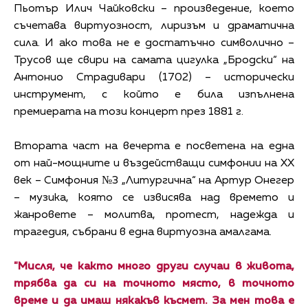
Пьотър Илич Чайковски – произведение, което
съчетава виртуозност, лиризъм и драматична
сила. И ако това не е достатъчно символично –
Трусов ще свири на самата цигулка „Бродски“ на
Антонио Страдивари (1702) – исторически
инструмент, с който е била изпълнена
премиерата на този концерт през 1881 г.
Втората част на вечерта е посветена на една
от най-мощните и въздействащи симфонии на XX
век – Симфония №3 „Литургична“ на Артур Онегер
– музика, която се извисява над времето и
жанровете – молитва, протест, надежда и
трагедия, събрани в една виртуозна амалгама.
"Мисля, че както много други случаи в живота,
трябва да си на точното място, в точното
време и да имаш някакъв късмет. За мен това е