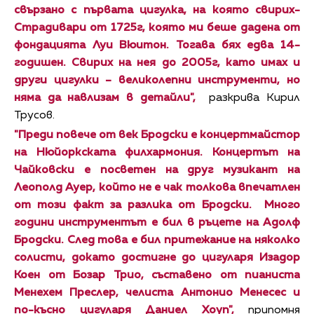
свързано с първата цигулка, на която свирих-
Страдивари от 1725г, която ми беше дадена от
фондацията Луи Вюитон. Тогава бях едва 14-
годишен. Свирих на нея до 2005г, като имах и
други цигулки – великолепни инструменти, но
няма да навлизам в детайли",
разкрива Кирил
Трусов.
"П
реди повече от век Бродски е концертмайстор
на Нюйоркската филхармония. Концертът на
Чайковски е посветен на друг музикант на
Леополд Ауер, който не е чак толкова впечатлен
от този факт за разлика от Бродски.
Много
години инструментът е бил в ръцете на Адолф
Бродски. След това е бил притежание на няколко
солисти, докато достигне до цигуларя Изадор
Коен от Бозар Трио, съставено от пианиста
Менехем Преслер, челиста Антонио Менесес и
по-късно цигуларя Даниел Хоуп",
припомня