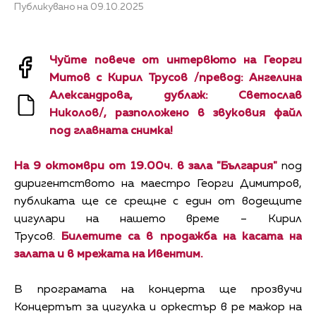
Публикувано на 09.10.2025
Чуйте повече от интервюто на Георги
Митов с Кирил Трусов /превод: Ангелина
Александрова, дублаж: Светослав
Николов/, разположено в звуковия файл
под главната снимка!
На 9 октомври от 19.00ч. в зала "България"
под
диригентството на маестро Георги Димитров,
публиката ще се срещне с един от водещите
цигулари на нашето време – Кирил
Трусов.
Билетите са в продажба на касата на
залата и в мрежата на Ивентим.
В програмата на концерта ще прозвучи
Концертът за цигулка и оркестър в ре мажор на