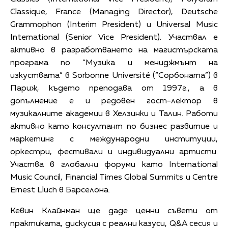
Classique, France (Managing Director), Deutsche
Grammophon (Interim President) и Universal Music
International (Senior Vice President). Участвал е
активно в разработването на магистърската
програма по “Mузика и мениджмънт на
изкуствата” в Sorbonne Université (“Сорбоната”) в
Париж, където преподава от 1997г., а в
допълнение е и редовен гост-лектор в
музикалните академии в Хелзинки и Талин. Работи
активно като консултант по бизнес развитие и
маркетинг с международни институции,
оркестри, фестивали и индивидуални артисти.
Участва в глобални форуми като International
Music Council, Financial Times Global Summits и Centre
Ernest Lluch в Барселона.
Кевин Клайнман ще даде ценни съвети от
практиката, дискусия с реални казуси, Q&A сесия и