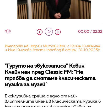
00:00 / 22:32
Интервю на Георги Митов-Геми с Кевин Клайнман
и Ина Кънчева /гост и превод в ефир/, 31.10.2025г.
"Гуруто на звукозаписа" Кевин
Клайнман пред Classic FM: "Не
трябва да смятаме класическата
музика за музей"
Ексклузивна среща с едно от най-
влиятелните имена в класическата музика в
Европа предстои на 3 ноември 2025г. на