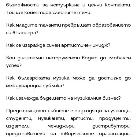
възможности за нетуъркинг и ценни контакти.
Той ще коментира следните теми:
Как младите таланти превръщат образованието
си в кариера?
Как се изгражда силен артистичен имидж?
Кои дигитални инструменти водят до глобален
успех?
Как българската музика може да достигне до
международна публика?
Как изглежда бъдещето на музикалния бизнес?
Предстоящото събитие е подходящо за ученици,
студенти, музиканти, артисти, продуценти,
издатели, мениджъри, дистрибутори,
представители на творческите организации,