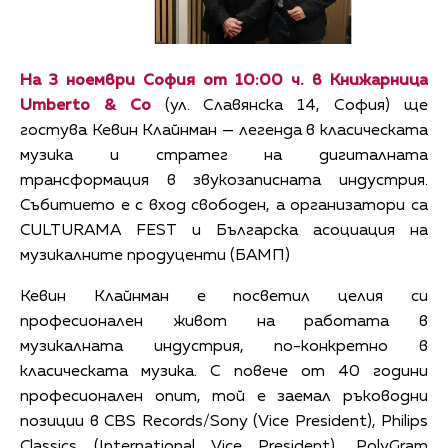
На 3 ноември София от 10:00 ч. в Книжарница
Umberto & Co
(ул. Славянска 14, София) ще
гостува Кевин Клайнман — легенда в класическата
музика и стратег на дигиталната
трансформация в звукозаписната индустрия.
Събитието е с вход свободен, а организатори са
CULTURAMA FEST и Българска асоциация на
музикалните продуценти (БАМП)
Кевин Клайнман е посветил целия си
професионален живот на работата в
музикалната индустрия, по-конкретно в
класическата музика. С повече от 40 години
професионален опит, той е заемал ръководни
позиции в CBS Records/Sony (Vice President), Philips
Classics (International Vice President), PolyGram