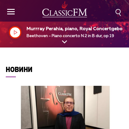
Murrray Perahia, piano, Royal Concertgebou
Orcestra, Amsterdam, Bernard Haitink, dir
Beethoven - Piano concerto N 2 in B dur, op 19
НОВИНИ