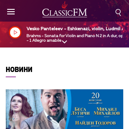
Vesko Panteleev - Eshkenazi, violin, Ludmil An
elov, piano
Brahms - Sonata for Violin and Piano N 2 in A dur, op1
- 1 Allegro amabile
НОВИНИ