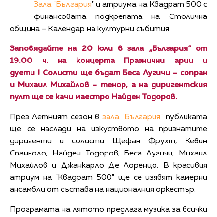
Зала "България
" и атриума на Квадрат 500 с
финансовата подкрепата на Столична
община – Календар на културни събития.
Заповядайте на 20 юли в зала „България“ от
19.00 ч. на концерта
Празнични арии и
дуети
!
Солисти ще бъдат
Беса Лугичи – сопран
и
Михаил Михайлов – тенор, а на диригентския
пулт ще се качи маестро
Найден Тодоров.
През Летният сезон в
зала "България"
публиката
ще се наслади на изкуството на признатите
диригенти и солисти Щефан Фрухт, Кевин
Спаньоло, Найден Тодоров, Беса Лугичи, Михаил
Михайлов и Джанкарло Де Лоренцо. В красивия
атриум на "Квадрат 500" ще се изявят камерни
ансамбли от състава на националния оркестър.
Програмата на лятото предлага музика за всички