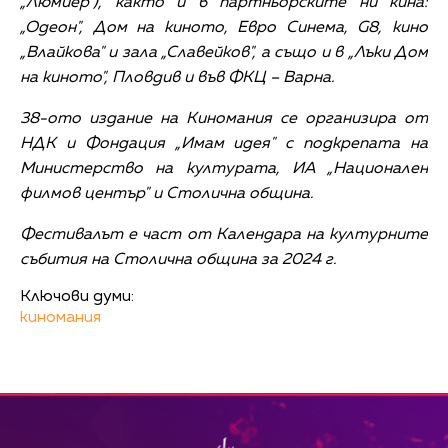
„Люмиер"), както и в партньорските ни кина:
„Одеон", Дом на киното, Евро Синема, G8, кино
„Влайкова" и зала „Славейков", а също и в „Лъки Дом
на киното", Пловдив и във ФКЦ – Варна.
38-ото издание на Киномания се организира от
НДК и Фондация „Имам идея" с подкрепата на
Министерство на културата, ИА „Национален
филмов център" и Столична община.
Фестивалът е част от Календара на културните
събития на Столична община за 2024 г.
Ключови думи:
киномания