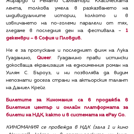
Жирардо и Ренато Салватори. Класическата
лента, толкова умела в разказването на
индивидуалните истории, колкото и в
извличането на по-големи паралели от тях,
гледаме в последния ден на фестивала –
1
декември – в София и Пловдив.
Не е за пропускане и последният филм на Лука
Гуаданино,
Queer
. Гуаданино прави истински
докосваща екранизация на едноименния роман на
Уилям С. Бъроуз, и ни позволява да видим
непознати досега страни на актьорския талант
на Даниел Крейг.
Билетите за Киномания са в продажба в
Билетния център и онлайн платформата за
билети на НДК, както и в системата на еPay Go.
КИНОМАНИЯ се провежда в НДК (зала 1 и кино