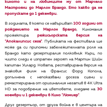
киното и на любимците му от Марчело
Мастрояни до Марлон Брандо. Ето какво да не
пропускате до 1 декември.
В годината, в която се навършват
100 години от
рождението на Марлон Брандо
, Киномания
прожектира
режисьорската версия на
"
Апокалипсис сега
"
. Публиката на фестивала ще
може да си припомни забележителната роля на
Брандо като дезертиралия полковник Кърц, по
чиито следи е изпратен героят на Мартин Шийн
капитан Уилард. Новата, реставрирана версия на
знаковия филм на Франсис Форд Копола,
допълнена с непоказвани досега сцени и
ремастерирана от оригиналния негатив в 4K Ultra
HD за подобрение на цветовете, гледаме на
30
ноември и 1 декември в Кино "Люмиер"
.
Друг дезертьор, от друга война е в центъра на