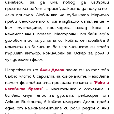
изневери, за да има повод да извърши
престъпление "от страст", за което да получи по-
лека присъда. Любимият на публиката Марчело
прави великолепно и изненадващо изпълнение –
към мустаците, пригладена назад коса и
меланхоличния поглед Мастрояни прибавя едва
доловим тик на устата си, който се проявява в
моменти на вълнение. За изпълнението си става
първият актьор, номиниран за Оскар за роля в
чуждоезичен филм.
Непрежалимият
Ален Делон
заема също толкова
важно място в сърцата на киноманите. Неговата
памет фестивалната програма почита с
"
Роко и
неговите братя
"
– наситеният с отчаяние и
всяващ смут епос за душата, режисиран от
Лукино Висконти, в който младият Делон прави
една от най-знаменитите си роли редом с Ани