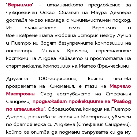
"
Вермилио
" – италианското предложение за
чуждоезичен Оскар. Филмът на Маура Делперо
доставя много наслада с минималистичен подход.
Из планинското село Вермилио и
военновременната любовна история между Лучия
и Пиетро ни водят безупречните композиции на
оператора Михаил Кричман, спретнатите
костюми на Андреа Кавалето и простотата на
спартанската композиция на Матео Франческини.
Другата 100-годишнина, която чества
програмата на Киномания, е тази на
Марчело
Мастрояни
. След гостуването на Стефания
Сандрели,
продължават прожекциите на "
Развод
по италиански
"
. Образцовата комедия на Пиетро
Джерми, разказва за героя на Мастрояни, увлечен
по братовчедка си Анджела (Стефания Сандрели),
който се опитва да подмами съпругата си да му