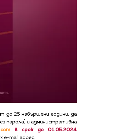
т до 25 навършени години, да
без парола) и административна
l.com
в срок до 01.05.2024
e-mail адрес.