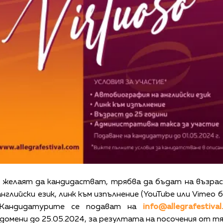
 желаят да кандидастват, трябва да бъдат на възрас
глийски език, линк към изпълнение (YouTube или Vimeo 
. Kандидатурите се подават на
info@allegrafestiva
ени до 25.05.2024, за резултата на посочения от тях 