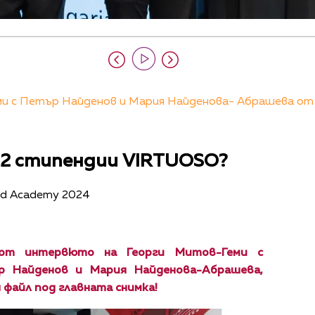
 с Петър Найденов и Мария Найденова- Абрашева от All
 12 стипендии VIRTUOSO?
and Academy 2024
от интервюто на Георги Митов-Геми с
р Найденов и Мария Найденова-Абрашева,
 файл под главната снимка!