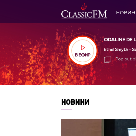
НОВИН
ODALINE DE 
Ethel Smyth - Se
В ЕФИР
Pop out p
Pop out p
НОВИНИ