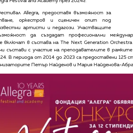
gra Festival and Academy през 2024г.
естивал Allegra, предоставя възможност за
стване, оркестров и сценичен опит под
звестни артисти и педагози. Участващите
зможност да създадат професионални междунар
 включат в състава на The Next Generation Orchestr
рни състави с участие на преподавателитe в рамкит
2024. В периода от 2014 до 2023 сa предоставени 125 
рганизаторите Петър Найденов и Мария Найденова-Абр