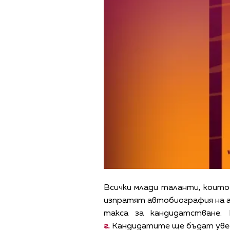
Всички млади таланти, които
изпратят автобиография на ан
такса за кандидатстване
г.
Кандидатите ще бъдат уведом