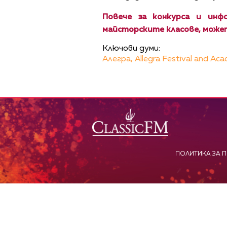
Повече за конкурса и инф
майсторските класове, може
Ключови думи:
Алегра,
Allegra Festival and Ac
ПОЛИТИКА ЗА 