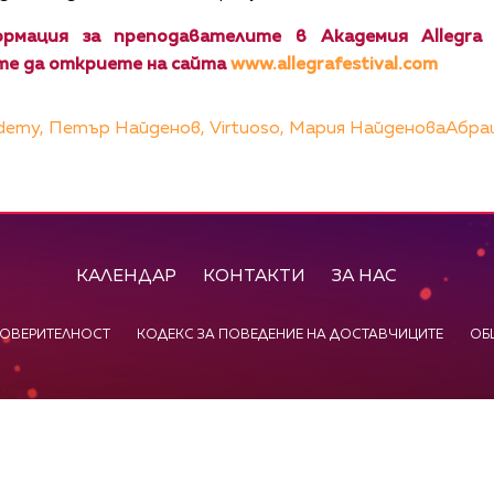
ормация за преподавателите в Академия Allegr
те да откриете на сайта
www.allegrafestival.com
ademy,
Петър Найденов,
Virtuoso,
Мария НайденоваАбра
КАЛЕНДАР
КОНТАКТИ
ЗА НАС
ПОВЕРИТЕЛНОСТ
КОДЕКС ЗА ПОВЕДЕНИЕ НА ДОСТАВЧИЦИТЕ
ОБ
©
2026
Радиокомпания Си.Джей ООД. Всички права са запазени.