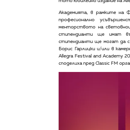
тото юбилейно издание на Alle
Академията, в рамките на Ф
професионално усъвършен
менторството на световнои
стипендианти ще имат въ
стипендианти ще могат да се
Борис Гарлицки и/или в каме
Allegra Festival and Academy 
споделиха пред Classic FM о