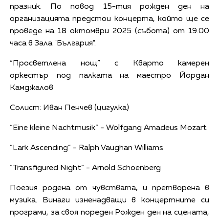
празник. По повод 15-тия рожден ден на
организацията предстои концерта, който ще се
проведе на 18 октомври 2025 (събота) от 19.00
часа в Зала "България".
“Просветлена нощ” с Кварто камерен
оркестър под палката на маестро Йордан
Камджалов
Солист: Иван Пенчев (цигулка)
“Eine kleine Nachtmusik” - Wolfgang Amadeus Mozart
”Lark Ascending” - Ralph Vaughan Williams
“Transfigured Night” - Arnold Schoenberg
Поезия родена от чувствата, и претворена в
музика. Винаги изненадващи в концертните си
програми, за своя пореден Рожден ден на сцената,