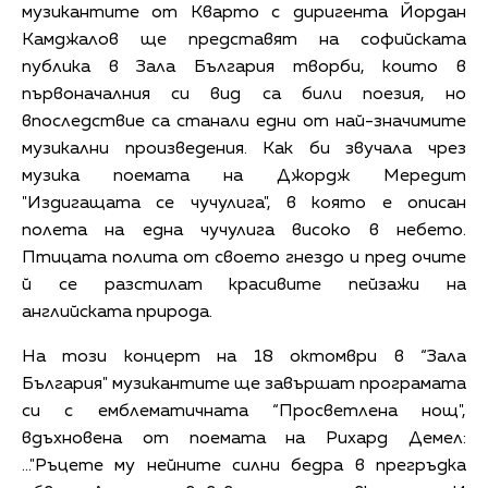
музикантите от Кварто с диригента Йордан
Камджалов ще представят на софийската
публика в Зала България творби, които в
първоначалния си вид са били поезия, но
впоследствие са станали едни от най-значимите
музикални произведения. Как би звучала чрез
музика поемата на Джордж Мередит
"Издигащата се чучулига", в която е описан
полета на една чучулига високо в небето.
Птицата полита от своето гнездо и пред очите
й се разстилат красивите пейзажи на
английската природа.
На този концерт на 18 октомври в “Зала
България" музикантите ще завършат програмата
си с емблематичната “Просветлена нощ",
вдъхновена от поемата на Рихард Демел:
…"Ръцете му нейните силни бедра в прегръдка