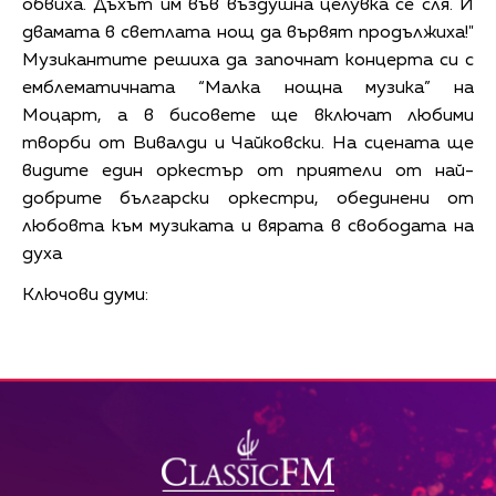
обвиха. Дъхът им във въздушна целувка се сля. И
двамата в светлата нощ да вървят продължиха!"
Музикантите решиха да започнат концерта си с
емблематичната “Малка нощна музика” на
Моцарт, а в бисовете ще включат любими
творби от Вивалди и Чайковски. На сцената ще
видите един оркестър от приятели от най-
добрите български оркестри, обединени от
любовта към музиката и вярата в свободата на
духа
Ключови думи: