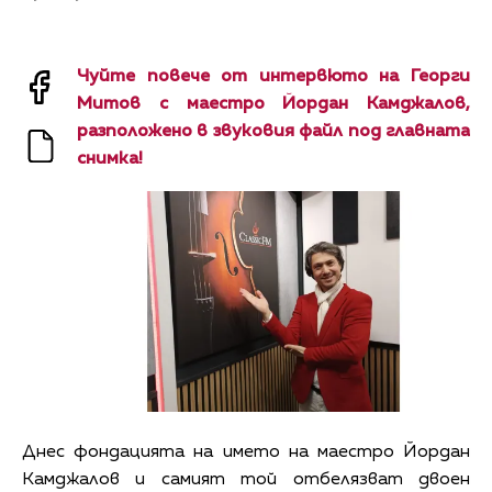
Чуйте повече от интервюто на Георги
Митов с маестро Йордан Камджалов,
разположено в звуковия файл под главната
снимка!
Днес фондацията на името на маестро Йордан
Камджалов и самият той отбелязват двоен